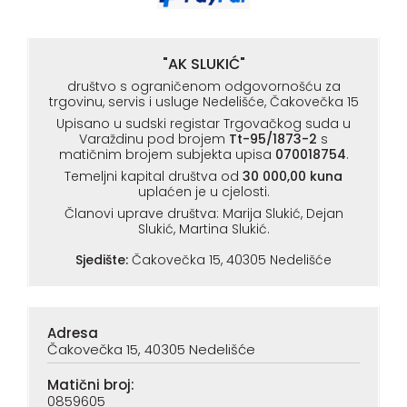
"AK SLUKIĆ"
društvo s ograničenom odgovornošću za
trgovinu, servis i usluge Nedelišće, Čakovečka 15
Upisano u sudski registar Trgovačkog suda u
Varaždinu pod brojem
Tt-95/1873-2
s
matičnim brojem subjekta upisa
070018754
.
Temeljni kapital društva od
30 000,00 kuna
uplaćen je u cjelosti.
Članovi uprave društva: Marija Slukić, Dejan
Slukić, Martina Slukić.
Sjedište:
Čakovečka 15, 40305 Nedelišće
Adresa
Čakovečka 15, 40305 Nedelišće
Matični broj:
0859605