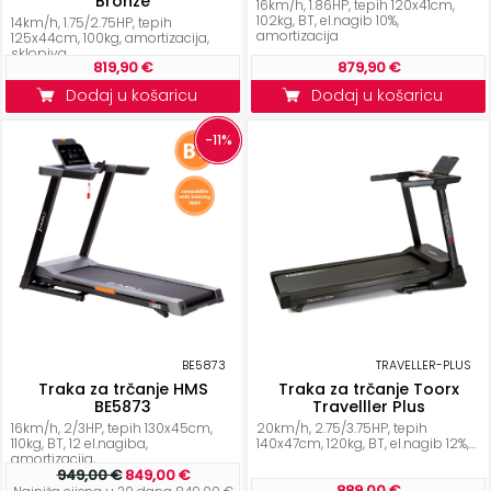
Bronze
16km/h, 1.86HP, tepih 120x41cm,
102kg, BT, el.nagib 10%,
14km/h, 1.75/2.75HP, tepih
amortizacija
125x44cm, 100kg, amortizacija,
sklopiva
819,90 €
879,90 €
Dodaj u košaricu
Dodaj u košaricu
-11%
BE5873
TRAVELLER-PLUS
Traka za trčanje HMS
Traka za trčanje Toorx
BE5873
Travelller Plus
16km/h, 2/3HP, tepih 130x45cm,
20km/h, 2.75/3.75HP, tepih
110kg, BT, 12 el.nagiba,
140x47cm, 120kg, BT, el.nagib 12%,...
amortizacija,...
949,00 €
849,00 €
889,00 €