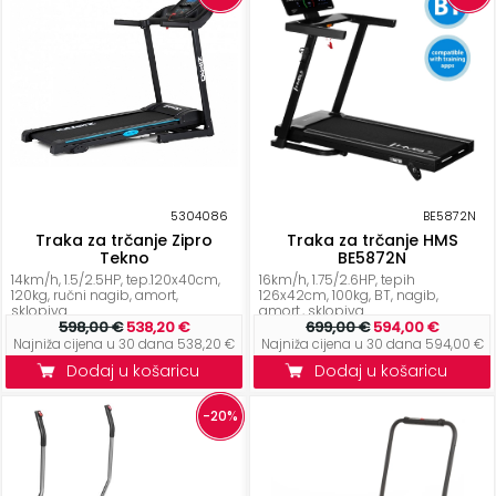
5304086
BE5872N
Traka za trčanje Zipro
Traka za trčanje HMS
Tekno
BE5872N
14km/h, 1.5/2.5HP, tep.120x40cm,
16km/h, 1.75/2.6HP, tepih
120kg, ručni nagib, amort,
126x42cm, 100kg, BT, nagib,
sklopiva...
amort., sklopiva
598,00 €
538,20 €
699,00 €
594,00 €
Najniža cijena u 30 dana 538,20 €
Najniža cijena u 30 dana 594,00 €
Dodaj u košaricu
Dodaj u košaricu
-20%