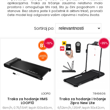
+
Aerobik,
aplikacijama. Traka za trčanje zauzima relativno malo
prostora i omogućuje tihi rad, što ju čini pogodnom i za
Pilates,
stanove. Bez obzira jeste li početnik ili aktivni trkač, pronaći
Joga
ćete model koji odgovara vašim ciljevima i načinu života.
Elastične
Sortiraj po:
trake
+
Boks
-10%
-35%
i
Borilački
sportovi
+
Oporavak
i
Rehabilitacija
Remeni,
LOOP10
7849606
Traka za hodanje HMS
Traka za hodanje i trčanje
rukavice
LOOP10
Zipro New Lite
i
6km/h, 0.75/1.5HP, tepih 100x40cm,
6/12km/h, 1.35HP, tepih 110x42cm,