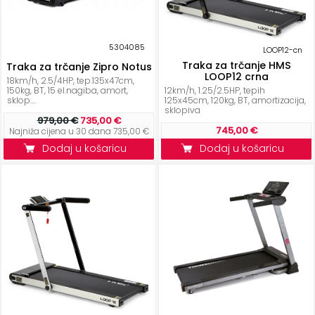
5304085
LOOP12-cn
Traka za trčanje HMS
Traka za trčanje Zipro Notus
LOOP12 crna
18km/h, 2.5/4HP, tep.135x47cm,
150kg, BT, 15 el.nagiba, amort,
12km/h, 1.25/2.5HP, tepih
sklop....
125x45cm, 120kg, BT, amortizacija,
sklopiva
979,00 €
735,00 €
745,00 €
Najniža cijena u 30 dana 735,00 €
Dodaj u košaricu
Dodaj u košaricu