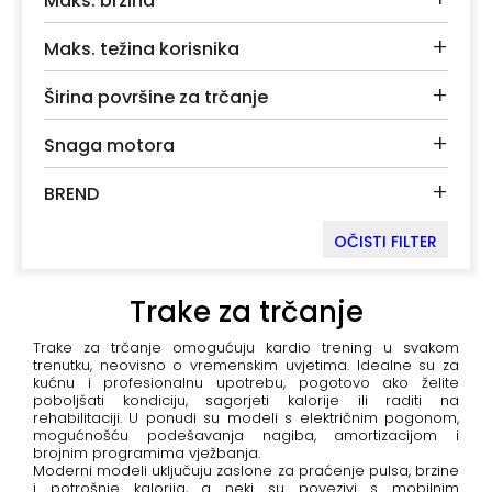
Maks. brzina
+
Podloge
+
za
Maks. težina korisnika
vježbanje
+
Širina površine za trčanje
+
Utezi
+
Snaga motora
i
šipke
+
BREND
Bučice
OČISTI FILTER
Girje
–
Trake za trčanje
kettlebells
Trake za trčanje omogućuju kardio trening u svakom
trenutku, neovisno o vremenskim uvjetima. Idealne su za
+
Oprema
kućnu i profesionalnu upotrebu, pogotovo ako želite
poboljšati kondiciju, sagorjeti kalorije ili raditi na
za
rehabilitaciji. U ponudi su modeli s električnim pogonom,
funkcionalni
mogućnošću podešavanja nagiba, amortizacijom i
brojnim programima vježbanja.
trening
Moderni modeli uključuju zaslone za praćenje pulsa, brzine
i potrošnje kalorija, a neki su povezivi s mobilnim