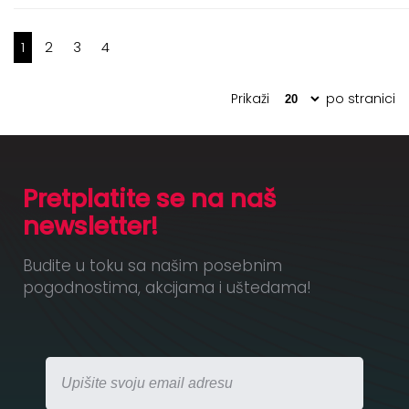
1
2
3
4
Prikaži
po stranici
Pretplatite se na naš
newsletter!
Budite u toku sa našim posebnim
pogodnostima, akcijama i uštedama!