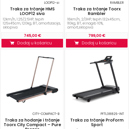
LOOP12-si
RAMBLER
Traka za trčanje HMS
Traka za trčanje Toorx
LOOP12 siva
Rambler
12km/h, 1.25/2.5HP, tepih
16km/h, 2/3HP, tepih 132x45cm,
125x45cm, 120kg, BT, amortizacija,
110kg, BT, el.nagib 10%,
sklopiva
amort,sklopiva
745,00 €
799,00 €
Dodaj u košaricu
Dodaj u košaricu
CITY-COMPACT-B
PFTL38825-INT
Traka za hodanje i trčanje
Traka za trčanje ProForm
Toorx City Compact – Pure
Sport