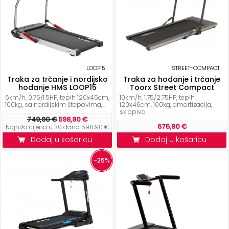
LOOP15
STREET-COMPACT
Traka za trčanje i nordijsko
Traka za hodanje i trčanje
hodanje HMS LOOP15
Toorx Street Compact
6km/h, 0.75/1.5HP, tepih 120x45cm,
10km/h, 1.75/2.75HP, tepih
100kg, sa nordijskim štapovima,...
120x46cm, 100kg, amortizacija,
sklopiva
749,90 €
598,90 €
675,90 €
Najniža cijena u 30 dana 598,90 €
Dodaj u košaricu
Dodaj u košaricu
-25%