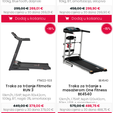
100kg, BlueTooth, daljinski
110kg, BT, amortizacija, sklopiva
ostalo
299,00 €
269,01 €
458,00 €
299,90 €
Najniža cijena u 30 dana 269,01 €
Najniža cijena u 30 dana 299,90 €
Sportske
Dodaj u košaricu
Dodaj u košaricu
torbe
i
-16%
-15%
ruksaci
+
Igre
i
Razonoda
+
Odjeća
Pripreme
FTM22-103
BE4540
za
Traka za trčanje Fitmotiv
Traka za trčanje s
ljeto
RUN 3
masažerom One Fitness
BE4540
13km/h, 1.5HP, tepih 110x42cm,
100kg, BT, nagib 3%, amortizacija
12km/h, 1.75HP, tepih 120x40cm,
O
110kg, USB, s masažerom i
449,00 €
379,00 €
575,00 €
488,75 €
utezima...
NAMA
Najniža cijena u 30 dana 379,00 €
Najniža cijena u 30 dana 488,75 €