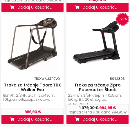
Najniža cijena u 30 dana 849,00 €
Dodaj u košaricu
Dodaj u košaricu
-28%
TRX-WALKEREVO
5942805
Traka za trčanje Toorx TRX
Traka za trčanje Zipro
Walker Evo
Pacemaker Black
8km/h, 2/3HP, tepih 127x43cm,
22km/h, 3/5HP, tepih 140x51cm,
110kg, amortizacija, sklopiva
150kg, BT, 20 el.nagiba,
amortizacija,...
1.379,00 €
994,95 €
889,90 €
Najniža cijena u 30 dana 994,95 €
Dodaj u košaricu
Dodaj u košaricu