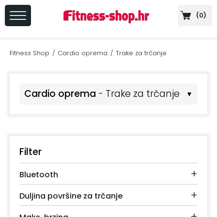
(
0
)
PRIJAVA
/
Fitness Shop
Cardio oprema
Trake za trčanje
/
/
REGISTRACIJA
Cardio oprema
- Trake za trčanje
▼
+
Sportska
prehrana
+
Cardio
Filter
oprema
+
Bluetooth
+
Sprave
za
+
Duljina površine za trčanje
vježbanje
+