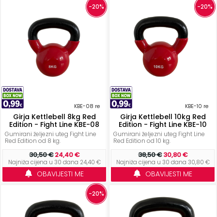
-20%
-20%
KBE-08 re
KBE-10 re
Girja Kettlebell 8kg Red
Girja Kettlebell 10kg Red
Edition - Fight Line KBE-08
Edition - Fight Line KBE-10
Gumirani željezni uteg Fight Line
Gumirani željezni uteg Fight Line
Red Edition od 8 kg.
Red Edition od 10 kg.
30,50 €
24,40 €
38,50 €
30,80 €
Najniža cijena u 30 dana 24,40 €
Najniža cijena u 30 dana 30,80 €
OBAVIJESTI ME
OBAVIJESTI ME
-20%