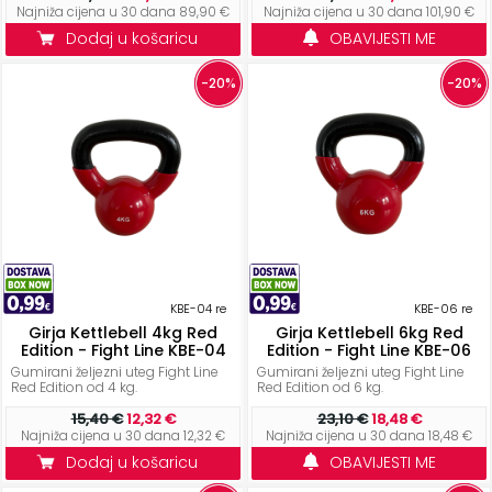
Najniža cijena u 30 dana 89,90 €
Najniža cijena u 30 dana 101,90 €
Dodaj u košaricu
OBAVIJESTI ME
-20%
-20%
KBE-04 re
KBE-06 re
Girja Kettlebell 4kg Red
Girja Kettlebell 6kg Red
Edition - Fight Line KBE-04
Edition - Fight Line KBE-06
Gumirani željezni uteg Fight Line
Gumirani željezni uteg Fight Line
Red Edition od 4 kg.
Red Edition od 6 kg.
15,40 €
12,32 €
23,10 €
18,48 €
Najniža cijena u 30 dana 12,32 €
Najniža cijena u 30 dana 18,48 €
Dodaj u košaricu
OBAVIJESTI ME