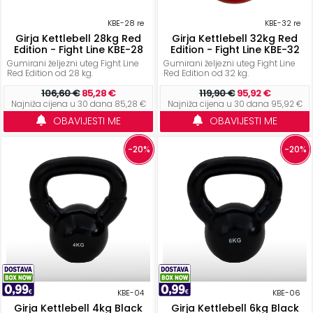
KBE-28 re
KBE-32 re
Girja Kettlebell 28kg Red
Girja Kettlebell 32kg Red
Edition - Fight Line KBE-28
Edition - Fight Line KBE-32
Gumirani željezni uteg Fight Line
Gumirani željezni uteg Fight Line
Red Edition od 28 kg.
Red Edition od 32 kg.
106,60 €
85,28 €
119,90 €
95,92 €
Najniža cijena u 30 dana 85,28 €
Najniža cijena u 30 dana 95,92 €
OBAVIJESTI ME
OBAVIJESTI ME
-20%
-20%
KBE-04
KBE-06
Girja Kettlebell 4kg Black
Girja Kettlebell 6kg Black