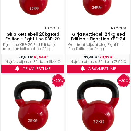
KBE-20 re
KBE-24 re
Girja Kettlebell 20kg Red
Girja Kettlebell 24kg Red
Edition - Fight Line KBE-20
Edition - Fight Line KBE-24
Fight Line KBE-20 Red Edition je
Gumirani željezni uteg Fight Line
robustan kettlebell od 20 kg...
Red Edition od 24 kg.
76,80 €
61,44 €
92,40 €
73,92 €
Najniža cijena u 30 dana 61,44 €
Najniža cijena u 30 dana 73,92 €
OBAVIJESTI ME
OBAVIJESTI ME
-20%
-20%