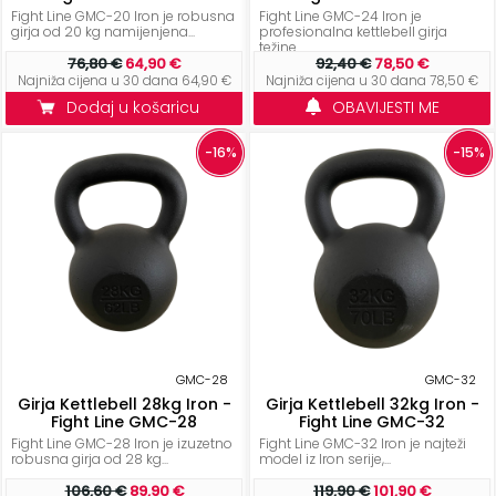
Fight Line GMC-20 Iron je robusna
Fight Line GMC-24 Iron je
KONTAKT
girja od 20 kg namijenjena...
profesionalna kettlebell girja
težine...
76,80 €
64,90 €
92,40 €
78,50 €
Uvjeti
Najniža cijena u 30 dana 64,90 €
Najniža cijena u 30 dana 78,50 €
poslovanja
Dodaj u košaricu
OBAVIJESTI ME
Pravila
-16%
-15%
o
kolačićima
GMC-28
GMC-32
Girja Kettlebell 28kg Iron -
Girja Kettlebell 32kg Iron -
Fight Line GMC-28
Fight Line GMC-32
Fight Line GMC-28 Iron je izuzetno
Fight Line GMC-32 Iron je najteži
robusna girja od 28 kg...
model iz Iron serije,...
106,60 €
89,90 €
119,90 €
101,90 €