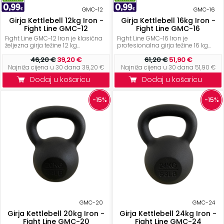
ostalo
GMC-12
GMC-16
Girja Kettlebell 12kg Iron -
Girja Kettlebell 16kg Iron -
Sportske
Fight Line GMC-12
Fight Line GMC-16
torbe
Fight Line GMC-12 Iron je klasična
Fight Line GMC-16 Iron je
željezna girja težine 12 kg...
profesionalna girja težine 16 kg...
i
46,20 €
39,20 €
61,20 €
51,90 €
ruksaci
Najniža cijena u 30 dana 39,20 €
Najniža cijena u 30 dana 51,90 €
Dodaj u košaricu
Dodaj u košaricu
+
Igre
i
-15%
-15%
Razonoda
+
Odjeća
Pripreme
za
ljeto
O
GMC-20
GMC-24
NAMA
Girja Kettlebell 20kg Iron -
Girja Kettlebell 24kg Iron -
Fight Line GMC-20
Fight Line GMC-24