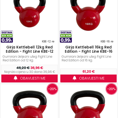
KBE-12 re
KBE-16 re
Girja Kettlebell 12kg Red
Girja Kettlebell 16kg Red
Edition - Fight Line KBE-12
Edition - Fight Line KBE-16
Gumirani željezni uteg Fight Line
Gumirani željezni uteg Fight Line
Red Edition od 12 kg.
Red Edition od 16 kg.
46,20 €
36,96 €
61,20 €
Najniža cijena u 30 dana 36,96 €
OBAVIJESTI ME
OBAVIJESTI ME
-20%
-20%