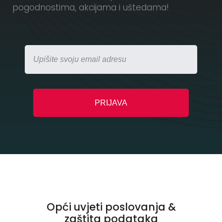
pogodnostima, akcijama i uštedama!
Opći uvjeti poslovanja &
zaštita podataka