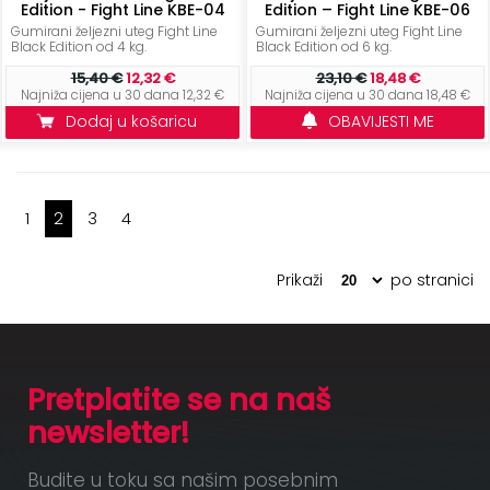
Edition - Fight Line KBE-04
Edition – Fight Line KBE-06
Gumirani željezni uteg Fight Line
Gumirani željezni uteg Fight Line
Black Edition od 4 kg.
Black Edition od 6 kg.
15,40 €
12,32 €
23,10 €
18,48 €
Najniža cijena u 30 dana 12,32 €
Najniža cijena u 30 dana 18,48 €
Dodaj u košaricu
OBAVIJESTI ME
1
2
3
4
Prikaži
po stranici
Pretplatite se na naš
newsletter!
Budite u toku sa našim posebnim