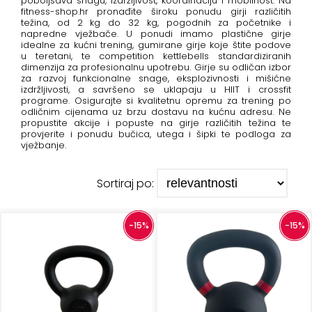
poboljšava snagu, izdržljivost, koordinaciju i mobilnost. Na
+
fitness-shop.hr pronađite široku ponudu girji različitih
Podloge
težina, od 2 kg do 32 kg, pogodnih za početnike i
za
napredne vježbače. U ponudi imamo plastične girje
idealne za kućni trening, gumirane girje koje štite podove
vježbanje
u teretani, te competition kettlebells standardiziranih
dimenzija za profesionalnu upotrebu. Girje su odličan izbor
+
Utezi
za razvoj funkcionalne snage, eksplozivnosti i mišićne
izdržljivosti, a savršeno se uklapaju u HIIT i crossfit
i
programe. Osigurajte si kvalitetnu opremu za trening po
šipke
odličnim cijenama uz brzu dostavu na kućnu adresu. Ne
propustite akcije i popuste na girje različitih težina te
provjerite i ponudu bučica, utega i šipki te podloga za
Bučice
vježbanje.
Girje
Sortiraj po:
–
kettlebells
-15%
-15%
+
Oprema
za
funkcionalni
trening