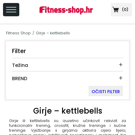
(
0
)
PRIJAVA
/
Fitness Shop
Girje – kettlebells
/
REGISTRACIJA
Filter
+
Težina
+
Sportska
+
prehrana
BREND
+
Cardio
OČISTI FILTER
oprema
Girje – kettlebells
+
Sprave
za
Girje ili kettlebells su izuzetno učinkovit rekvizit za
funkcionalni trening, crossfit, kružne treninge i kućne
vježbanje
treninge. Vježbanje s girjama aktivira cijelo tijelo,