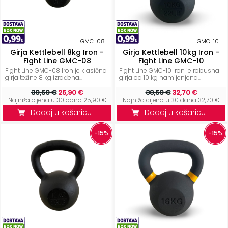
+
Aerobik,
Pilates,
Joga
GMC-08
GMC-10
Girja Kettlebell 8kg Iron -
Girja Kettlebell 10kg Iron -
Elastične
Fight Line GMC-08
Fight Line GMC-10
trake
Fight Line GMC-08 Iron je klasična
Fight Line GMC-10 Iron je robusna
girja težine 8 kg izrađena...
girja od 10 kg namijenjena...
+
Boks
30,50 €
25,90 €
38,50 €
32,70 €
i
Najniža cijena u 30 dana 25,90 €
Najniža cijena u 30 dana 32,70 €
Borilački
Dodaj u košaricu
Dodaj u košaricu
sportovi
-15%
-15%
+
Oporavak
i
Rehabilitacija
Remeni,
rukavice
i