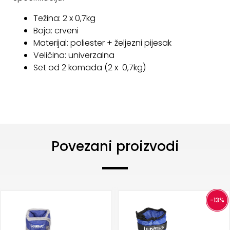
KONTAKT
Težina: 2 x 0,7kg
Boja: crveni
Uvjeti
Materijal: poliester + željezni pijesak
poslovanja
Veličina: univerzalna
Set od 2 komada (2 x 0,7kg)
Pravila
o
kolačićima
Povezani proizvodi
-13%