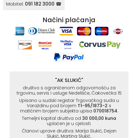
Mobitel:
091 182 3000 ☎
Načini plaćanja
"AK SLUKIĆ"
društvo s ograničenom odgovornošću za
trgovinu, servis i usluge Nedelišće, Čakovečka 15
Upisano u sudski registar Trgovačkog suda u
Varaždinu pod brojem
Tt-95/1873-2
s
matičnim brojem subjekta upisa
070018754
.
Temeljni kapital društva od
30 000,00 kuna
uplaćen je u cjelosti.
Članovi uprave društva: Marija Slukić, Dejan
Slukić, Martina Slukić.