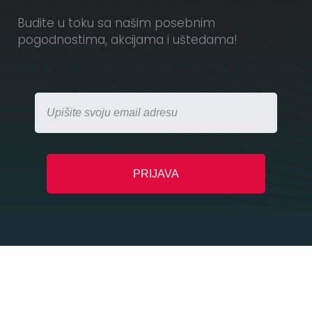
Budite u toku sa našim posebnim
pogodnostima, akcijama i uštedama!