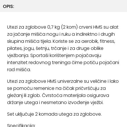
ostalo
OPIS:
Sportske
torbe
Utezi za zglobove 0,7 kg (2 kom) crveni HMS su alat
i
za jačanje mišića nogu i ruku a indirektno i drugih
ruksaci
skupina mišića tijela. Koriste se za aerobik, fitness,
+
Igre
pilates, jogu, šetnju, trčanje i za druge oblike
i
vježbanja. Sportaši korištenjem pojačavaju
Razonoda
intenzitet redovnog treninga čime potiču pojačani
rad mišića.
+
Odjeća
Utezi za zglobove HMS univerzalne su veličine i lako
Pripreme
se pomoću remenice na čičak pričvršćuju za
za
gležanj ili zglob. Čvrstoća materijala osigurava
ljeto
držanje utega i nesmetano izvođenje vježbi.
O
Set uključuje 2 komada utega za zglobove.
NAMA
Specifikacija: