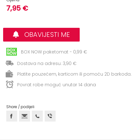
+
Aerobik,
7,95 €
Pilates,
Joga
Elastične
OBAVIJESTI ME
trake
+
BOX NOW paketomat - 0,99 €
Boks
i
Dostava na adresu: 3,90 €
Borilački
Platite pouzećem, karticom ili pomoću 2D barkoda.
sportovi
Povrat robe moguć unutar 14 dana
+
Oporavak
i
Rehabilitacija
Share / podijeli
Remeni,
rukavice
i