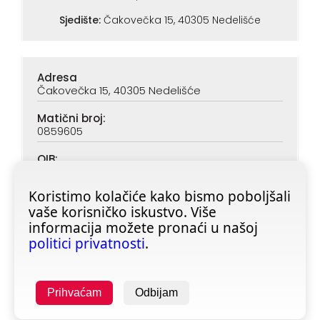
Sjedište:
Čakovečka 15, 40305 Nedelišće
Adresa
Čakovečka 15, 40305 Nedelišće
Matični broj:
0859605
OIB:
90313890047
Koristimo kolačiće kako bismo poboljšali
IBAN (PBZ):
vaše korisničko iskustvo. Više
HR6923400091116020362
informacija možete pronaći u našoj
IBAN (ZABA):
politici privatnosti
.
HR4623600001101728355
Prihvaćam
Odbijam
Copyright © 2025 All rights reserved -
fitness-shop.hr
| Izrada:
Poslovni programi d.o.o.