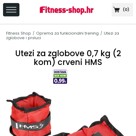
(
0
)
PRIJAVA
/
Fitness Shop
Oprema za funkcionalni trening
Utezi za
/
/
REGISTRACIJA
zglobove i prsluci
Utezi za zglobove 0,7 kg (2
kom) crveni HMS
+
Sportska
prehrana
+
Cardio
oprema
+
Sprave
za
vježbanje