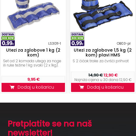
LS3011-1
OB03-pl
Utezi za zglobove 1 kg (2
Utezi za zglobove 1,5 kg (2
kom)
kom) plavi HMS
Set od 2 komada utega za noge
S 2 čičak trake za čvršći prihvat
ili ruke težine 1 kg svaki (2 x 1kg).
14,90 €
12,90 €
9,95 €
Najniža cijena u 30 dana 12,90 €
Dodaj u košaricu
Dodaj u košaricu
Pretplatite se na naš
newsletter!