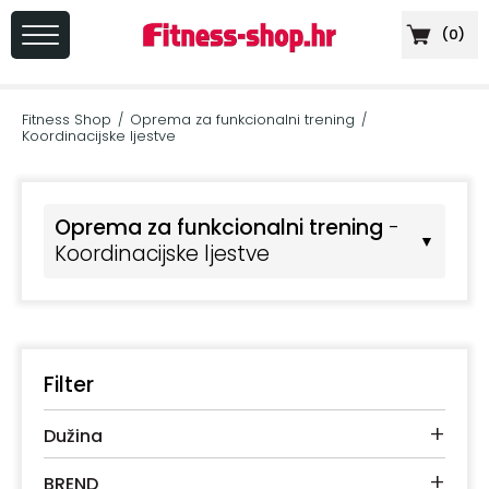
(
0
)
PRIJAVA
/
Fitness Shop
Oprema za funkcionalni trening
/
/
REGISTRACIJA
Koordinacijske ljestve
Oprema za funkcionalni trening
-
▼
+
Koordinacijske ljestve
Sportska
prehrana
+
Cardio
oprema
Filter
+
Sprave
+
za
Dužina
vježbanje
+
BREND