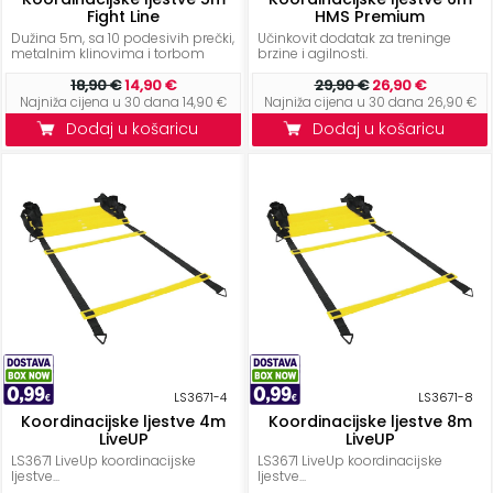
+
Aerobik,
Fight Line
HMS Premium
Pilates,
Dužina 5m, sa 10 podesivih prečki,
Učinkovit dodatak za treninge
metalnim klinovima i torbom
brzine i agilnosti.
Joga
18,90 €
14,90 €
29,90 €
26,90 €
Najniža cijena u 30 dana 14,90 €
Najniža cijena u 30 dana 26,90 €
Elastične
Dodaj u košaricu
Dodaj u košaricu
trake
+
Boks
i
Borilački
sportovi
+
Oporavak
i
Rehabilitacija
LS3671-4
LS3671-8
Remeni,
Koordinacijske ljestve 4m
Koordinacijske ljestve 8m
LiveUP
LiveUP
rukavice
LS3671 LiveUp koordinacijske
LS3671 LiveUp koordinacijske
i
ljestve...
ljestve...