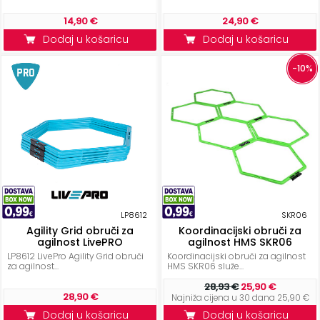
ostalo
14,90 €
24,90 €
Sportske
Dodaj u košaricu
Dodaj u košaricu
torbe
-10%
i
ruksaci
+
Igre
i
Razonoda
+
Odjeća
LP8612
SKR06
Pripreme
Agility Grid obruči za
Koordinacijski obruči za
za
agilnost LivePRO
agilnost HMS SKR06
ljeto
LP8612 LivePro Agility Grid obruči
Koordinacijski obruči za agilnost
za agilnost...
HMS SKR06 služe...
O
28,93 €
25,90 €
28,90 €
Najniža cijena u 30 dana 25,90 €
NAMA
Dodaj u košaricu
Dodaj u košaricu