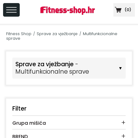
(
0
)
PRIJAVA
/
Fitness Shop
Sprave za vježbanje
Multifunkcionalne
/
/
REGISTRACIJA
sprave
Sprave za vježbanje
-
▼
+
Multifunkcionalne sprave
Sportska
prehrana
+
Cardio
oprema
Filter
+
Sprave
+
za
Grupa mišića
vježbanje
+
BREND