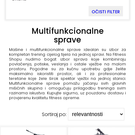
+
Podloge
OČISTI FILTER
za
vježbanje
Multifunkcionalne
+
Utezi
sprave
i
šipke
Mašine i multifunkcionalne sprave idealan su izbor za
kompletan trening cijelog tijela na jednoj spravi. Na Fitness
Shopu nudimo bogat izbor sprava koje kombiniraju
Bučice
povlačenja, potiske, veslanja i ostale vježbe na malom
prostoru. Pogodne su za kućnu upotrebu gdje želite
maksimalno iskoristiti prostor, ali i za profesionalne
Girje
teretane koje žele širok spektar vježbi na jednoj stanici.
–
Multifunkcionalne sprave pomažu jačanju svih glavnih
mišićnih skupina i omogućuju prilagodbu treninga svim
kettlebells
razinama iskustva. Kupujte sigurno, uz pouzdanu dostavu i
provjerenu kvalitetu fitness opreme.
+
Oprema
za
Sortiraj po:
funkcionalni
trening