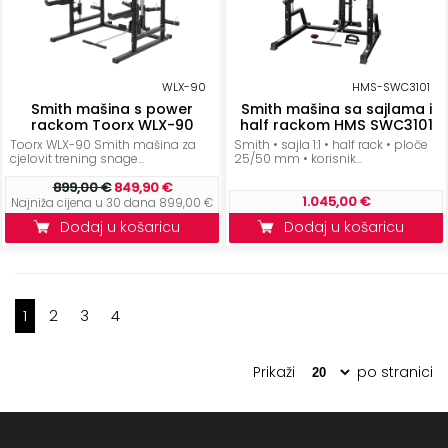
WLX-90
HMS-SWC3101
Smith mašina s power
Smith mašina sa sajlama i
rackom Toorx WLX-90
half rackom HMS SWC3101
Toorx WLX-90 Smith mašina za
Smith • sajla 1:1 • half rack • ploče
cjelovit trening snage...
25/50 mm • korisnik...
899,00 €
849,90 €
1.045,00 €
Najniža cijena u 30 dana 899,00 €
Dodaj u košaricu
Dodaj u košaricu
1
2
3
4
Prikaži
po stranici