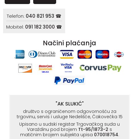
Telefon:
040 821 953 ☎
Mobitel:
091 182 3000 ☎
Načini plaćanja
"AK SLUKIĆ"
društvo s ograničenom odgovornošću za
trgovinu, servis i usluge Nedelišće, Čakovečka 15
Upisano u sudski registar Trgovačkog suda u
Varaždinu pod brojem
Tt-95/1873-2
s
matičnim brojem subjekta upisa
070018754
.