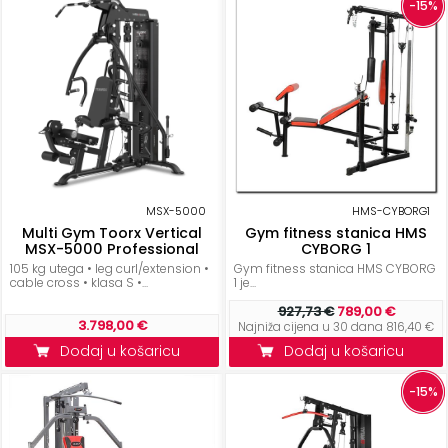
-15%
MSX-5000
HMS-CYBORG1
Multi Gym Toorx Vertical
Gym fitness stanica HMS
MSX-5000 Professional
CYBORG 1
105 kg utega • leg curl/extension •
Gym fitness stanica HMS CYBORG
cable cross • klasa S •...
1 je...
927,73 €
789,00 €
3.798,00 €
Najniža cijena u 30 dana 816,40 €
Dodaj u košaricu
Dodaj u košaricu
-15%