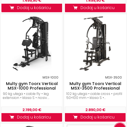
1.499,90 €
1.499,90 €
Dodaj u košaricu
Dodaj u košaricu
MSX-1000
MSX-3500
Multy gym Toorx Vertical
Multy gym Toorx Vertical
MSX-1000 Professional
MSX-3500 Professional
90 kg utega • cable fly • leg
102 kg utega • cable cross • profil
extension • klasa S • nosiv....
50×100 mm • klasa S •...
2.199,00 €
2.890,00 €
Dodaj u košaricu
Dodaj u košaricu