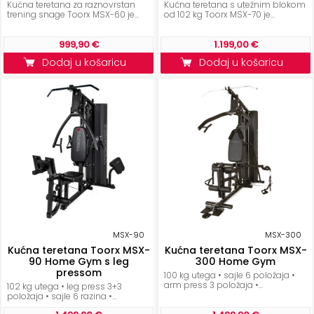
Kućna teretana za raznovrstan
Kućna teretana s utežnim blokom
trening snage Toorx MSX-60 je...
od 102 kg Toorx MSX-70 je...
999,90 €
1.199,00 €
Dodaj u košaricu
Dodaj u košaricu
MSX-90
MSX-300
Kućna teretana Toorx MSX-
Kućna teretana Toorx MSX-
90 Home Gym s leg
300 Home Gym
pressom
100 kg utega • sajle 6 položaja •
arm press 3 položaja •...
102 kg utega • leg press 3+3
položaja • sajle 6 razina •...