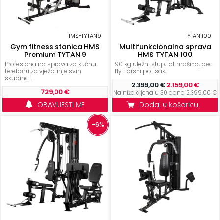
KONTAKT
Uvjeti
HMS-TYTAN9
TYTAN 100
poslovanja
Gym fitness stanica HMS
Multifunkcionalna sprava
Premium TYTAN 9
HMS TYTAN 100
Profesionalna sprava za kućnu
90 kg utežni stup, lat mašina, pec
Pravila
teretanu za vježbanje svih
fly i prsni potisak,...
o
skupina...
2.399,00 €
2.159,00 €
kolačićima
729,00 €
Najniža cijena u 30 dana 2.399,00 €
OBAVIJESTI ME
Dodaj u košaricu
-6%