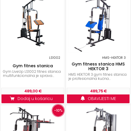
+
Aerobik,
Pilates,
Joga
Elastične
trake
+
Boks
i
LS1002
HMS-HEKTOR 3
Gym fitness stanica HMS
Borilački
Gym fitnes stanica
HEKTOR 3
sportovi
Gym LiveUp LS1002 fitnes stanica
HMS HEKTOR 3 gym fitnes stanica
multifunkcionalna je sprava...
je profesionalna kućna...
+
Oporavak
489,00 €
489,75 €
i
Dodaj u košaricu
OBAVIJESTI ME
Rehabilitacija
-10%
Remeni,
rukavice
i