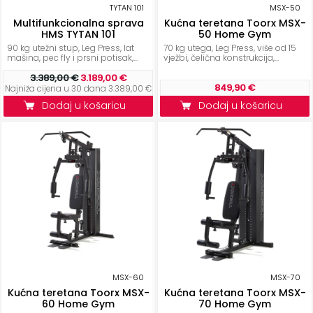
TYTAN 101
MSX-50
Multifunkcionalna sprava
Kućna teretana Toorx MSX-
HMS TYTAN 101
50 Home Gym
90 kg utežni stup, Leg Press, lat
70 kg utega, Leg Press, više od 15
mašina, pec fly i prsni potisak,...
vježbi, čelična konstrukcija,...
3.389,00 €
3.189,00 €
849,90 €
Najniža cijena u 30 dana 3.389,00 €
Dodaj u košaricu
Dodaj u košaricu
MSX-60
MSX-70
Kućna teretana Toorx MSX-
Kućna teretana Toorx MSX-
60 Home Gym
70 Home Gym