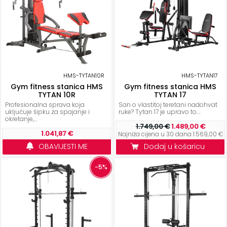
HMS-TYTAN10R
HMS-TYTAN17
Gym fitness stanica HMS
Gym fitness stanica HMS
TYTAN 10R
TYTAN 17
Profesionalna sprava koja
San o vlastitoj teretani nadohvat
uključuje šipku za spajanje i
ruke? Tytan 17 je upravo to....
okretanje,...
1.749,00 €
1.489,00 €
1.041,87 €
Najniža cijena u 30 dana 1.569,00 €
OBAVIJESTI ME
Dodaj u košaricu
-5%