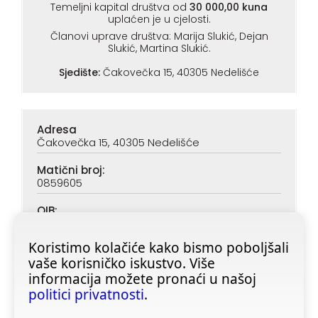
Temeljni kapital društva od
30 000,00 kuna
uplaćen je u cjelosti.
Članovi uprave društva: Marija Slukić, Dejan
Slukić, Martina Slukić.
Sjedište:
Čakovečka 15, 40305 Nedelišće
Adresa
Čakovečka 15, 40305 Nedelišće
Matični broj:
0859605
OIB:
90313890047
Koristimo kolačiće kako bismo poboljšali
IBAN (PBZ):
vaše korisničko iskustvo. Više
HR6923400091116020362
informacija možete pronaći u našoj
IBAN (ZABA):
politici privatnosti
.
HR4623600001101728355