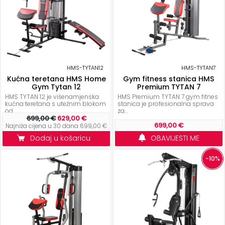
ostalo
Sportske
torbe
i
ruksaci
HMS-TYTAN12
HMS-TYTAN7
Kućna teretana HMS Home
Gym fitness stanica HMS
+
Igre
Gym Tytan 12
Premium TYTAN 7
i
HMS TYTAN 12 je višenamjenska
HMS Premium TYTAN 7 gym fitnes
kućna teretana s utežnim blokom
stanica je profesionalna sprava
Razonoda
od...
za...
699,00 €
629,00 €
699,00 €
Najniža cijena u 30 dana 699,00 €
+
Odjeća
Dodaj u košaricu
OBAVIJESTI ME
Pripreme
-10%
za
ljeto
O
NAMA