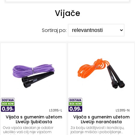
+
Podloge
Vijače
za
vježbanje
Sortiraj po:
+
Utezi
i
šipke
Bučice
Girje
–
kettlebells
+
Oprema
za
LS3115-L
LS3115-N
Vijača s gumenim užetom
Vijača s gumenim užetom
funkcionalni
LiveUp ljubičasta
LiveUp narančasta
trening
Ova vijača idealan je odabir
Za bolju izdržljivost i kondiciju,
ukoliko vaš cilj nije vijačom
jačanje mišića i poboljšanje...