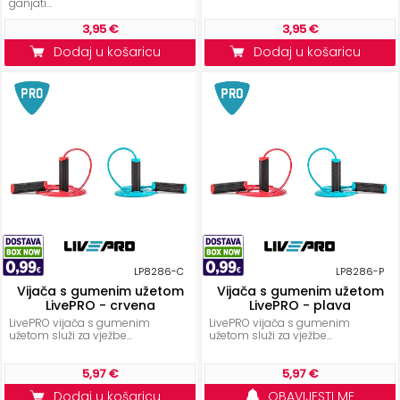
+
ganjati...
Aerobik,
3,95 €
3,95 €
Pilates,
Dodaj u košaricu
Dodaj u košaricu
Joga
Elastične
trake
+
Boks
i
Borilački
sportovi
+
Oporavak
LP8286-C
LP8286-P
i
Vijača s gumenim užetom
Vijača s gumenim užetom
Rehabilitacija
LivePRO - crvena
LivePRO - plava
LivePRO vijača s gumenim
LivePRO vijača s gumenim
užetom služi za vježbe...
užetom služi za vježbe...
Remeni,
rukavice
5,97 €
5,97 €
i
Dodaj u košaricu
OBAVIJESTI ME