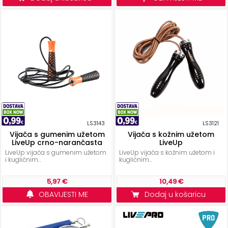
ostalo
Sportske
torbe
i
ruksaci
+
Igre
i
Razonoda
LS3143
LS3121
+
Odjeća
Vijača s gumenim užetom
Vijača s kožnim užetom
LiveUp crno-narančasta
LiveUp
LiveUp vijača s gumenim užetom
LiveUp vijača s kožnim užetom i
Pripreme
i kugličnim...
kugličnim...
za
ljeto
5,97 €
10,49 €
OBAVIJESTI ME
Dodaj u košaricu
O
NAMA