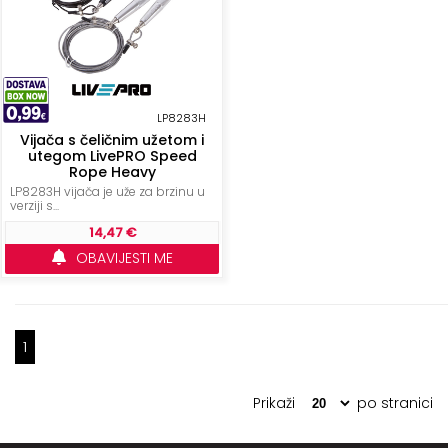
LP8283H
Vijača s čeličnim užetom i
utegom LivePRO Speed
Rope Heavy
LP8283H vijača je uže za brzinu u
verziji s...
14,47 €
OBAVIJESTI ME
1
Prikaži
po stranici