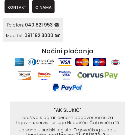
KONTAKT
O NAMA
Telefon:
040 821 953 ☎
Mobitel:
091 182 3000 ☎
Načini plaćanja
"AK SLUKIĆ"
društvo s ograničenom odgovornošću za
trgovinu, servis i usluge Nedelišće, Čakovečka 15
Upisano u sudski registar Trgovačkog suda u