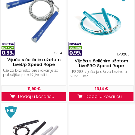
KONTAKT
Uvjeti
poslovanja
Pravila
o
LS3114
LP8283
kolačićima
Vijača s čeličnim užetom
Vijača s čeličnim užetom
LiveUp Speed Rope
LivePRO Speed Rope
Uže za brzinsko preskakanje za
LP8283 vijača je uže za brzinu u
poboljšanje izdržljivosti i...
verziji bez...
11,90 €
13,14 €
Dodaj u košaricu
Dodaj u košaricu