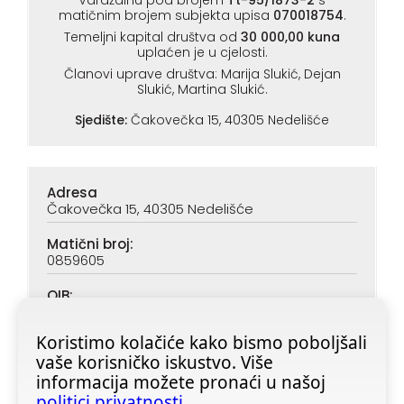
Varaždinu pod brojem
Tt-95/1873-2
s
matičnim brojem subjekta upisa
070018754
.
Temeljni kapital društva od
30 000,00 kuna
uplaćen je u cjelosti.
Članovi uprave društva: Marija Slukić, Dejan
Slukić, Martina Slukić.
Sjedište:
Čakovečka 15, 40305 Nedelišće
Adresa
Čakovečka 15, 40305 Nedelišće
Matični broj:
0859605
OIB:
90313890047
Koristimo kolačiće kako bismo poboljšali
IBAN (PBZ):
vaše korisničko iskustvo. Više
HR6923400091116020362
informacija možete pronaći u našoj
IBAN (ZABA):
politici privatnosti
.