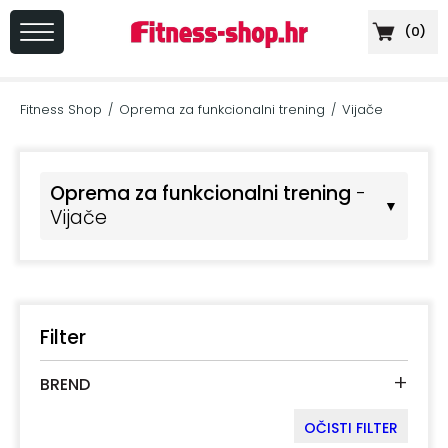
(
0
)
PRIJAVA
/
Fitness Shop
Oprema za funkcionalni trening
Vijače
/
/
REGISTRACIJA
Oprema za funkcionalni trening
-
▼
Vijače
+
Sportska
prehrana
+
Cardio
oprema
Filter
+
Sprave
+
BREND
za
vježbanje
OČISTI FILTER