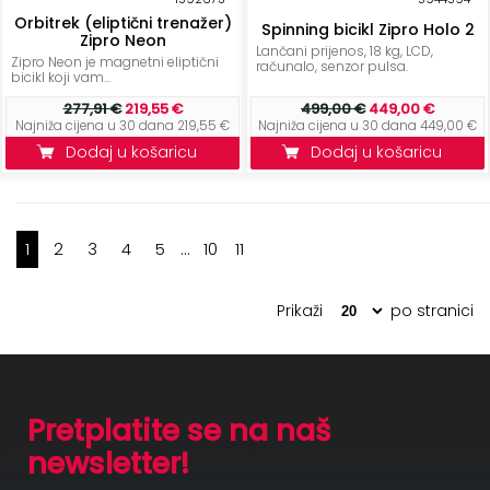
Orbitrek (eliptični trenažer)
Spinning bicikl Zipro Holo 2
Zipro Neon
Lančani prijenos, 18 kg, LCD,
Zipro Neon je magnetni eliptični
računalo, senzor pulsa.
bicikl koji vam...
277,91 €
219,55 €
499,00 €
449,00 €
Najniža cijena u 30 dana 219,55 €
Najniža cijena u 30 dana 449,00 €
Dodaj u košaricu
Dodaj u košaricu
1
2
3
4
5
...
10
11
Prikaži
po stranici
Pretplatite se na naš
newsletter!