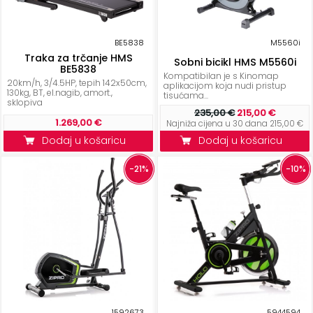
BE5838
M5560i
Traka za trčanje HMS
Sobni bicikl HMS M5560i
BE5838
Kompatibilan je s Kinomap
20km/h, 3/4.5HP, tepih 142x50cm,
aplikacijom koja nudi pristup
130kg, BT, el.nagib, amort.,
tisućama...
sklopiva
235,00 €
215,00 €
1.269,00 €
Najniža cijena u 30 dana 215,00 €
Dodaj u košaricu
Dodaj u košaricu
-21%
-10%
1592673
5944594