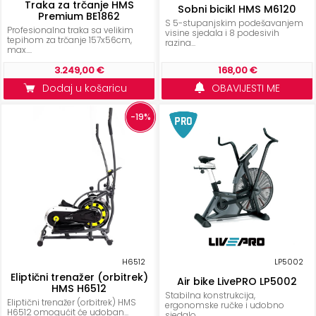
Traka za trčanje HMS
Sobni bicikl HMS M6120
Premium BE1862
S 5-stupanjskim podešavanjem
Profesionalna traka sa velikim
visine sjedala i 8 podesivih
tepihom za trčanje 157x56cm,
razina...
max....
3.249,00 €
168,00 €
Dodaj u košaricu
OBAVIJESTI ME
-19%
H6512
LP5002
Eliptični trenažer (orbitrek)
Air bike LivePRO LP5002
HMS H6512
Stabilna konstrukcija,
Eliptični trenažer (orbitrek) HMS
ergonomske ručke i udobno
H6512 omogućit će udoban...
sjedalo.