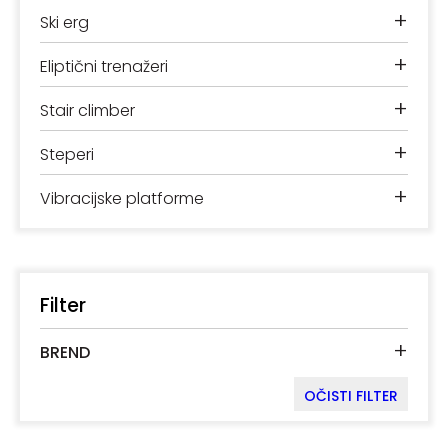
+
+
Podloge
Ski erg
za
+
Eliptični trenažeri
vježbanje
+
+
Stair climber
Utezi
i
+
Steperi
šipke
+
Vibracijske platforme
Bučice
Girje
–
kettlebells
Filter
+
Oprema
+
BREND
za
funkcionalni
OČISTI FILTER
trening