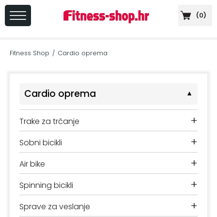
(
0
)
PRIJAVA
/
Fitness Shop
Cardio oprema
/
REGISTRACIJA
Cardio oprema
▼
+
Sportska
+
Trake za trčanje
prehrana
+
Sobni bicikli
+
Cardio
oprema
+
Air bike
+
Sprave
+
Spinning bicikli
za
+
vježbanje
Sprave za veslanje