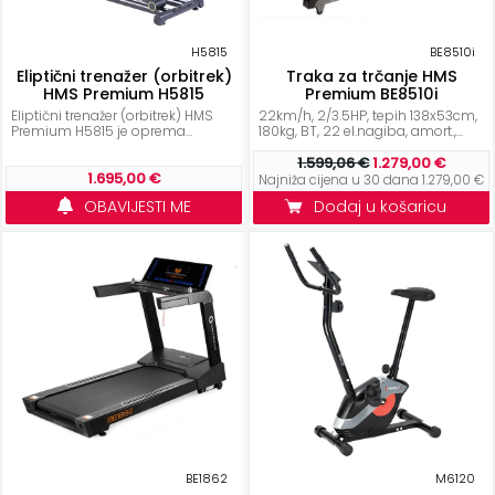
KONTAKT
H5815
BE8510i
Uvjeti
Eliptični trenažer (orbitrek)
Traka za trčanje HMS
HMS Premium H5815
Premium BE8510i
poslovanja
Eliptični trenažer (orbitrek) HMS
22km/h, 2/3.5HP, tepih 138x53cm,
Premium H5815 je oprema...
180kg, BT, 22 el.nagiba, amort.,...
Pravila
1.599,06 €
1.279,00 €
o
1.695,00 €
Najniža cijena u 30 dana 1.279,00 €
kolačićima
OBAVIJESTI ME
Dodaj u košaricu
BE1862
M6120