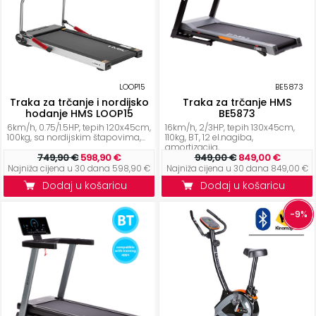
LOOP15
BE5873
Traka za trčanje i nordijsko
Traka za trčanje HMS
hodanje HMS LOOP15
BE5873
6km/h, 0.75/1.5HP, tepih 120x45cm,
16km/h, 2/3HP, tepih 130x45cm,
100kg, sa nordijskim štapovima,...
110kg, BT, 12 el.nagiba,
amortizacija,...
749,90 €
598,90 €
949,00 €
849,00 €
Najniža cijena u 30 dana 598,90 €
Najniža cijena u 30 dana 849,00 €
Dodaj u košaricu
Dodaj u košaricu
-9%