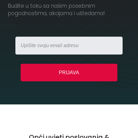
Budite u toku sa našim posebnim
pogodnostima, akcijama i uštedama!
Opći uvjeti poslovanja &