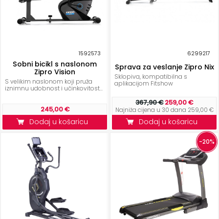
ostalo
Sportske
torbe
i
1592573
6299217
ruksaci
Sobni bicikl s naslonom
Sprava za veslanje Zipro Nix
Zipro Vision
Sklopiva, kompatibilna s
+
S velikim naslonom koji pruža
Igre
aplikacijom Fitshow
iznimnu udobnost i učinkovitost...
i
367,90 €
259,00 €
Razonoda
245,00 €
Najniža cijena u 30 dana 259,00 €
Dodaj u košaricu
Dodaj u košaricu
+
Odjeća
-20%
Pripreme
za
ljeto
O
NAMA