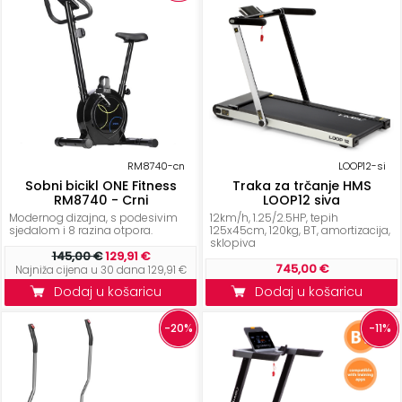
RM8740-cn
LOOP12-si
Sobni bicikl ONE Fitness
Traka za trčanje HMS
RM8740 - Crni
LOOP12 siva
Modernog dizajna, s podesivim
12km/h, 1.25/2.5HP, tepih
sjedalom i 8 razina otpora.
125x45cm, 120kg, BT, amortizacija,
sklopiva
145,00 €
129,91 €
745,00 €
Najniža cijena u 30 dana 129,91 €
Dodaj u košaricu
Dodaj u košaricu
-20%
-11%