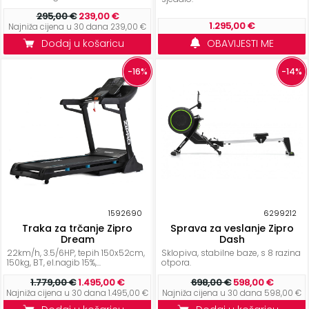
295,00 €
239,00 €
1.295,00 €
Najniža cijena u 30 dana 239,00 €
Dodaj u košaricu
OBAVIJESTI ME
-16%
-14%
1592690
6299212
Traka za trčanje Zipro
Sprava za veslanje Zipro
Dream
Dash
22km/h, 3.5/6HP, tepih 150x52cm,
Sklopiva, stabilne baze, s 8 razina
150kg, BT, el.nagib 15%,...
otpora.
1.779,00 €
1.495,00 €
698,00 €
598,00 €
Najniža cijena u 30 dana 1.495,00 €
Najniža cijena u 30 dana 598,00 €