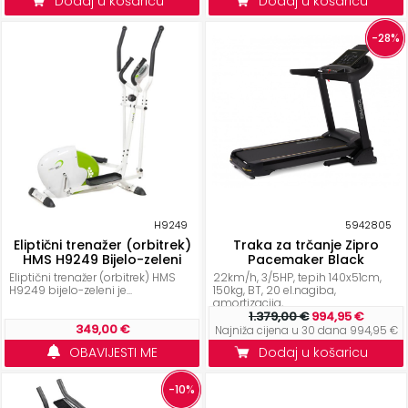
Dodaj u košaricu
Dodaj u košaricu
-28%
H9249
5942805
Eliptični trenažer (orbitrek)
Traka za trčanje Zipro
HMS H9249 Bijelo-zeleni
Pacemaker Black
Eliptični trenažer (orbitrek) HMS
22km/h, 3/5HP, tepih 140x51cm,
H9249 bijelo-zeleni je...
150kg, BT, 20 el.nagiba,
amortizacija,...
1.379,00 €
994,95 €
349,00 €
Najniža cijena u 30 dana 994,95 €
OBAVIJESTI ME
Dodaj u košaricu
-10%