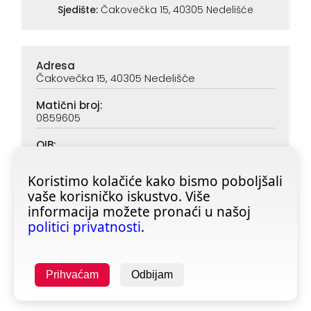
Sjedište:
Čakovečka 15, 40305 Nedelišće
Adresa
Čakovečka 15, 40305 Nedelišće
Matični broj:
0859605
OIB:
90313890047
Koristimo kolačiće kako bismo poboljšali
IBAN (PBZ):
vaše korisničko iskustvo. Više
HR6923400091116020362
informacija možete pronaći u našoj
IBAN (ZABA):
politici privatnosti
.
HR4623600001101728355
Prihvaćam
Odbijam
Copyright © 2025 All rights reserved -
fitness-shop.hr
| Izrada:
Poslovni programi d.o.o.