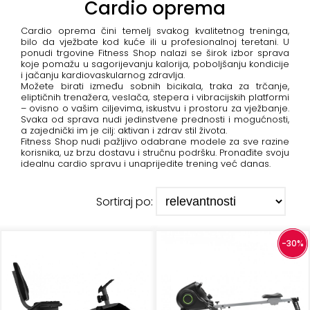
+
Cardio oprema
Aerobik,
Pilates,
Cardio oprema čini temelj svakog kvalitetnog treninga,
Joga
bilo da vježbate kod kuće ili u profesionalnoj teretani. U
ponudi trgovine Fitness Shop nalazi se širok izbor sprava
koje pomažu u sagorijevanju kalorija, poboljšanju kondicije
Elastične
i jačanju kardiovaskularnog zdravlja.
Možete birati između sobnih bicikala, traka za trčanje,
trake
eliptičnih trenažera, veslača, stepera i vibracijskih platformi
– ovisno o vašim ciljevima, iskustvu i prostoru za vježbanje.
+
Boks
Svaka od sprava nudi jedinstvene prednosti i mogućnosti,
a zajednički im je cilj: aktivan i zdrav stil života.
i
Fitness Shop nudi pažljivo odabrane modele za sve razine
Borilački
korisnika, uz brzu dostavu i stručnu podršku. Pronađite svoju
idealnu cardio spravu i unaprijedite trening već danas.
sportovi
+
Oporavak
Sortiraj po:
i
Rehabilitacija
-30%
Remeni,
rukavice
i