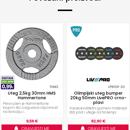
THM2
LP8331-20
Uteg 2,5kg 30mm HMS
Olimpijski uteg bumper
Hammertone
20kg 50mm LivePRO crno-
plavi
Presvučen je Hammertone
bojom što osigurava otpornost
Visokokvalitetni gumeni materijal
na koroziju i...
štiti pod i utege od trošenja.
9,56 €
82,90 €
OBAVIJESTI ME
OBAVIJESTI ME