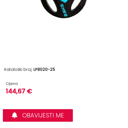
+
Podloge
za
vježbanje
+
Utezi
i
šipke
Bučice
Kataloški broj:
LP8020-25
Girje
–
Cijena
kettlebells
144,67 €
+
Oprema
za
funkcionalni
OBAVIJESTI ME
trening