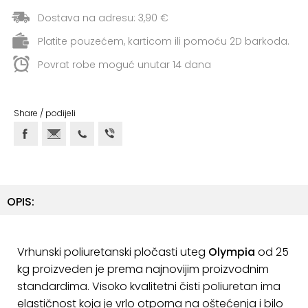
+
Aerobik,
Dostava na adresu: 3,90 €
Pilates,
Joga
Platite pouzećem, karticom ili pomoću 2D barkoda.
Povrat robe moguć unutar 14 dana
Elastične
trake
+
Share / podijeli
Boks
i
Borilački
sportovi
+
Oporavak
OPIS:
i
Rehabilitacija
Vrhunski poliuretanski pločasti uteg
Olympia
od 25
Remeni,
kg proizveden je prema najnovijim proizvodnim
rukavice
standardima.
Visoko kvalitetni čisti poliuretan ima
i
elastičnost koja je vrlo otporna na oštećenja i bilo