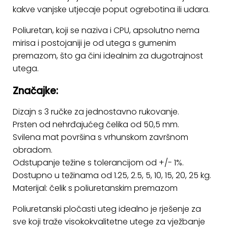
ostalo
kakve vanjske utjecaje poput ogrebotina ili udara.
Sportske
Poliuretan, koji se naziva i CPU, apsolutno nema
torbe
mirisa i postojaniji je od utega s gumenim
i
premazom, što ga čini idealnim za dugotrajnost
ruksaci
utega.
+
Igre
Značajke:
i
Razonoda
Dizajn s 3 ručke za jednostavno rukovanje.
Prsten od nehrđajućeg čelika od 50,5 mm.
+
Odjeća
Svilena mat površina s vrhunskom završnom
obradom.
Pripreme
Odstupanje težine s tolerancijom od +/- 1%.
za
Dostupno u težinama od 1.25, 2.5, 5, 10, 15, 20, 25 kg.
ljeto
Materijal: čelik s poliuretanskim premazom
O
Poliuretanski pločasti uteg idealno je rješenje za
NAMA
sve koji traže visokokvalitetne utege za vježbanje