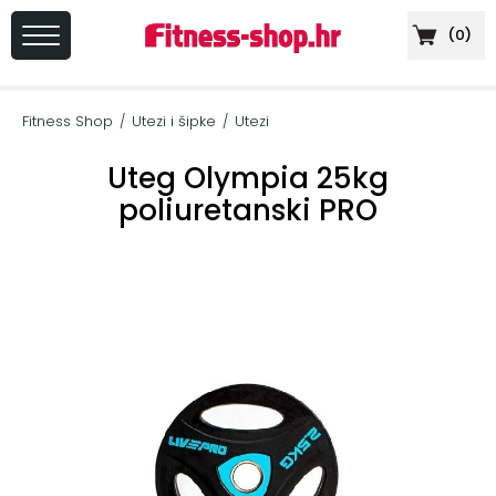
(
0
)
PRIJAVA
/
Fitness Shop
Utezi i šipke
Utezi
/
/
REGISTRACIJA
Uteg Olympia 25kg
poliuretanski PRO
+
Sportska
prehrana
+
Cardio
oprema
+
Sprave
za
vježbanje