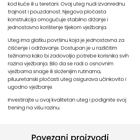
kod kuće ili u teretani. Ovaj uteg nudi izvanrednu
KONTAKT
trajnost i pouzdanost. Njegova pločasta
konstrukcija omogućuje stabilno držanje i
Uvjeti
jednostavno korištenje tijekom vježbanja.
poslovanja
Uteg ima glatku površinu koja je jednostavna za
Pravila
čišćenje i održavanje. Dostupan je u različitim
o
težinama kako bi zadovoljio potrebe korisnika svih
kolačićima
razina vježbanja. Bilo da se radi o osnovnim
vježbama snage ili složenijim rutinama,
piluuretanski pločasti uteg osigurava učinkovito i
ugodno vježbanje.
Investirajte u ovaj kvalitetan uteg i podignite svoj
trening na višu razinu.
Povezani proizvodi