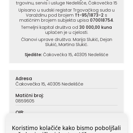
trgovinu, servis i usluge Nedelišće, Čakovečka 15
Upisano u sudski registar Trgovačkog suda u
Varaždinu pod brojem
Tt-95/1873-2
s
matičnim brojem subjekta upisa
070018754
.
Temeljni kapital društva od
30 000,00 kuna
uplaćen je u cjelosti.
Članovi uprave društva: Marija Slukić, Dejan
Slukić, Martina Slukić.
Sjedište:
Čakovečka 15, 40305 Nedelišće
Adresa
Čakovečka 15, 40305 Nedelišće
Matični broj:
0859605
OIB:
90313890047
Koristimo kolačiće kako bismo poboljšali
IBAN (PBZ):