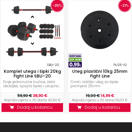
-35%
-21%
SBU-20
PU25-10
Komplet utega i šipki 20kg
Uteg plastični 10kg 25mm
Fight Line SBU–20
Fight Line
Dvije jednoručne bučice, četiri
Čvrst i izdržljiv uteg za šipke
stezaljke, spojna šipka i ukupno...
promjera 25mm.
59,90 €
38,90 €
19,00 €
14,99 €
Najniža cijena u 30 dana 42,90 €
Najniža cijena u 30 dana 19,00 €
Dodaj u košaricu
Dodaj u košaricu