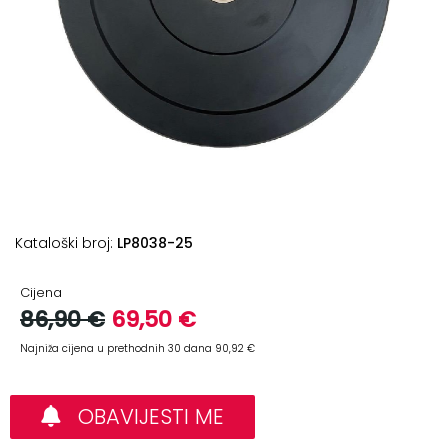
+
Podloge
za
vježbanje
+
Utezi
i
šipke
Bučice
Kataloški broj:
LP8038-25
Girje
–
Cijena
kettlebells
86,90 €
69,50 €
+
Oprema
Najniža cijena u prethodnih 30 dana 90,92 €
za
funkcionalni
OBAVIJESTI ME
trening