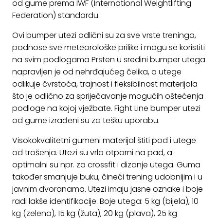
od gume prema IWF (International Weightlifting
ostalo
Federation) standardu.
Sportske
Ovi bumper utezi odlični su za sve vrste treninga,
torbe
podnose sve meteorološke prilike i mogu se koristiti
i
na svim podlogama
Prsten u sredini bumper utega
ruksaci
napravljen je od nehrđajućeg čelika, a utege
+
Igre
odlikuje čvrstoća, trajnost i fleksibilnost materijala
i
što je odlično za spriječavanje mogućih oštećenja
Razonoda
podloge na kojoj vježbate. Fight Line bumper utezi
od gume izrađeni su za tešku uporabu.
+
Odjeća
Visokokvalitetni gumeni materijal štiti pod i utege
Pripreme
od trošenja. Utezi su vrlo otporni na pad, a
za
optimalni su npr. za crossfit i dizanje utega. Guma
ljeto
također smanjuje buku, čineći trening udobnijim i u
javnim dvoranama. Utezi imaju jasne oznake i boje
O
radi lakše identifikacije. Boje utega: 5 kg (bijela), 10
NAMA
kg (zelena), 15 kg (žuta), 20 kg (plava), 25 kg