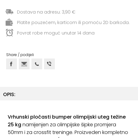
+
Aerobik,
Pilates,
Dostava na adresu: 3,90 €
Joga
Platite pouzećem, karticom ili pomoću 2D barkoda.
Elastične
Povrat robe moguć unutar 14 dana
trake
+
Boks
Share / podijeli
i
Borilački
sportovi
+
Oporavak
OPIS:
i
Rehabilitacija
Vrhunski pločasti bumper olimpijski uteg težine
Remeni,
25 kg
namijenjen za olimpijske šipke promjera
rukavice
50mm i za crossfit treninge. Proizveden kompletno
i