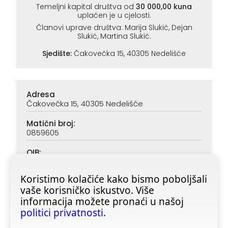
Temeljni kapital društva od
30 000,00 kuna
uplaćen je u cjelosti.
Članovi uprave društva: Marija Slukić, Dejan
Slukić, Martina Slukić.
Sjedište:
Čakovečka 15, 40305 Nedelišće
Adresa
Čakovečka 15, 40305 Nedelišće
Matični broj:
0859605
OIB:
90313890047
Koristimo kolačiće kako bismo poboljšali
IBAN (PBZ):
vaše korisničko iskustvo. Više
HR6923400091116020362
informacija možete pronaći u našoj
IBAN (ZABA):
politici privatnosti
.
HR4623600001101728355