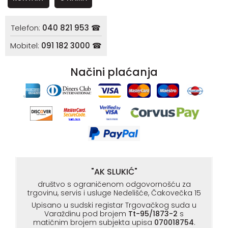
Telefon:
040 821 953 ☎
Mobitel:
091 182 3000 ☎
Načini plaćanja
"AK SLUKIĆ"
društvo s ograničenom odgovornošću za
trgovinu, servis i usluge Nedelišće, Čakovečka 15
Upisano u sudski registar Trgovačkog suda u
Varaždinu pod brojem
Tt-95/1873-2
s
matičnim brojem subjekta upisa
070018754
.