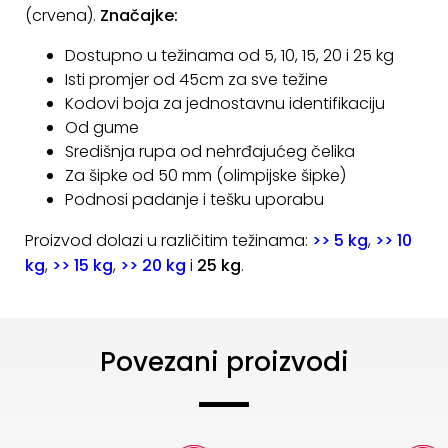
(crvena).
Značajke:
KONTAKT
Dostupno u težinama od 5, 10, 15, 20 i 25 kg
Uvjeti
Isti promjer od 45cm za sve težine
poslovanja
Kodovi boja za jednostavnu identifikaciju
Od gume
Pravila
Središnja rupa od nehrđajućeg čelika
o
Za šipke od 50 mm (olimpijske šipke)
kolačićima
Podnosi padanje i tešku uporabu
Proizvod dolazi u različitim težinama:
>> 5 kg
,
>> 10
kg
,
>> 15 kg
,
>> 20 kg
i
25 kg
.
Povezani proizvodi