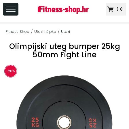
(
0
)
PRIJAVA
/
Fitness Shop
Utezi i šipke
Utezi
/
/
REGISTRACIJA
Olimpijski uteg bumper 25kg
50mm Fight Line
+
Sportska
-20%
prehrana
+
Cardio
oprema
+
Sprave
za
vježbanje