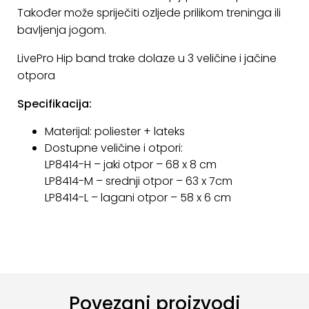
Također može spriječiti ozljede prilikom treninga ili
KONTAKT
bavljenja jogom.
Uvjeti
LivePro Hip band trake dolaze u 3 veličine i jačine
poslovanja
otpora
Pravila
Specifikacija:
o
kolačićima
Materijal: poliester + lateks
Dostupne veličine i otpori:
LP8414-H – jaki otpor – 68 x 8 cm
LP8414-M – srednji otpor – 63 x 7cm
LP8414-L – lagani otpor – 58 x 6 cm
Povezani proizvodi