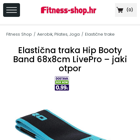
(
0
)
PRIJAVA
/
Fitness Shop
Aerobik, Pilates, Joga
Elastične trake
/
/
REGISTRACIJA
Elastična traka Hip Booty
Band 68x8cm LivePro – jaki
otpor
+
Sportska
prehrana
+
Cardio
oprema
+
Sprave
za
vježbanje