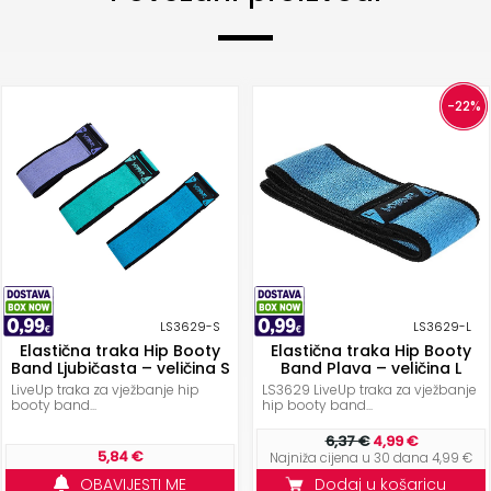
-22%
LS3629-S
LS3629-L
Elastična traka Hip Booty
Elastična traka Hip Booty
Band Ljubičasta – veličina S
Band Plava – veličina L
LiveUp traka za vježbanje hip
LS3629 LiveUp traka za vježbanje
booty band...
hip booty band...
6,37 €
4,99 €
5,84 €
Najniža cijena u 30 dana 4,99 €
OBAVIJESTI ME
Dodaj u košaricu