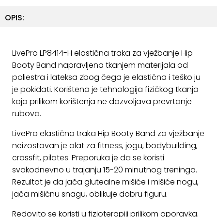
ostalo
OPIS:
Sportske
torbe
i
LivePro LP8414-H elastična traka za vježbanje Hip
ruksaci
Booty Band napravljena tkanjem materijala od
poliestra i lateksa zbog čega je elastična i teško ju
+
Igre
je pokidati. Korištena je tehnologija fizičkog tkanja
i
koja prilikom korištenja ne dozvoljava prevrtanje
Razonoda
rubova.
+
Odjeća
LivePro elastična traka Hip Booty Band za vježbanje
neizostavan je alat za fitness, jogu, bodybuilding,
Pripreme
crossfit, pilates. Preporuka je da se koristi
za
svakodnevno u trajanju 15-20 minutnog treninga.
ljeto
Rezultat je da jača glutealne mišiće i mišiće nogu,
jača mišićnu snagu, oblikuje dobru figuru.
O
NAMA
Redovito se koristi u fizioterapiji prilikom oporavka.