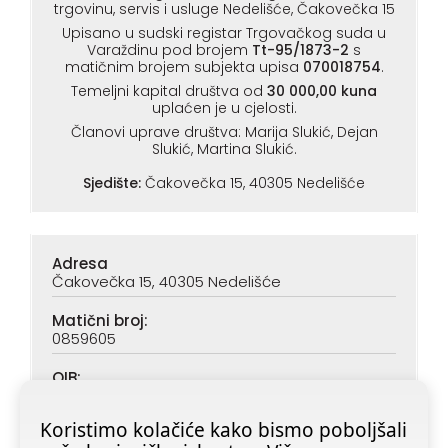
trgovinu, servis i usluge Nedelišće, Čakovečka 15
Upisano u sudski registar Trgovačkog suda u
Varaždinu pod brojem
Tt-95/1873-2
s
matičnim brojem subjekta upisa
070018754
.
Temeljni kapital društva od
30 000,00 kuna
uplaćen je u cjelosti.
Članovi uprave društva: Marija Slukić, Dejan
Slukić, Martina Slukić.
Sjedište:
Čakovečka 15, 40305 Nedelišće
Adresa
Čakovečka 15, 40305 Nedelišće
Matični broj:
0859605
OIB:
90313890047
Koristimo kolačiće kako bismo poboljšali
IBAN (PBZ):