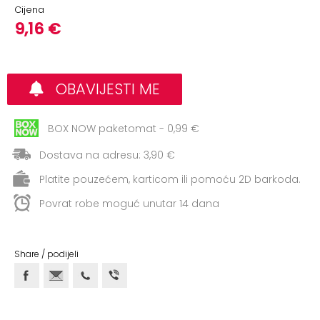
+
Aerobik,
Cijena
Pilates,
9,16 €
Joga
Elastične
OBAVIJESTI ME
trake
+
Boks
BOX NOW paketomat - 0,99 €
i
Dostava na adresu: 3,90 €
Borilački
sportovi
Platite pouzećem, karticom ili pomoću 2D barkoda.
+
Povrat robe moguć unutar 14 dana
Oporavak
i
Rehabilitacija
Share / podijeli
Remeni,
rukavice
i