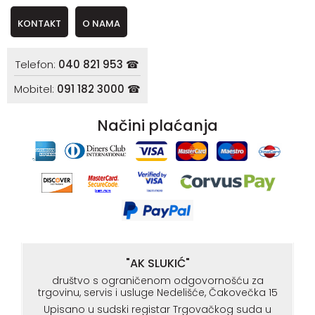
KONTAKT
O NAMA
Telefon:
040 821 953 ☎
Mobitel:
091 182 3000 ☎
Načini plaćanja
"AK SLUKIĆ"
društvo s ograničenom odgovornošću za
trgovinu, servis i usluge Nedelišće, Čakovečka 15
Upisano u sudski registar Trgovačkog suda u