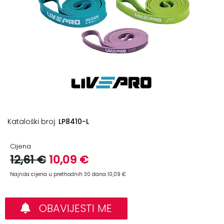
+
Podloge
za
vježbanje
+
Utezi
i
šipke
Bučice
Kataloški broj:
LP8410-L
Girje
–
Cijena
kettlebells
12,61 €
10,09 €
+
Oprema
Najniža cijena u prethodnih 30 dana 10,09 €
za
funkcionalni
OBAVIJESTI ME
trening