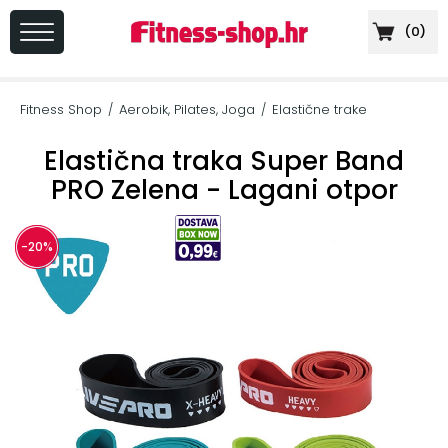
(
0
)
PRIJAVA
/
Fitness Shop
Aerobik, Pilates, Joga
Elastične trake
/
/
REGISTRACIJA
Elastična traka Super Band
PRO Zelena - Lagani otpor
+
Sportska
-20%
prehrana
+
Cardio
oprema
+
Sprave
za
vježbanje