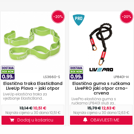
-20%
-20%
LS3660-S
LP8401-H
Elastična traka ElasticBand
Elastična guma s ručkama
LiveUp Plava – jaki otpor
LivePRO jaki otpor crno-
crvena
LiveUp elastična traka za
vježbanje ElasticBand...
LivePro elastična guma s
ručkama LP8401 služi za...
13,14 €
10,51 €
15,79 €
12,63 €
Najniža cijena u 30 dana 10,51 €
Najniža cijena u 30 dana 12,63 €
Dodaj u košaricu
OBAVIJESTI ME