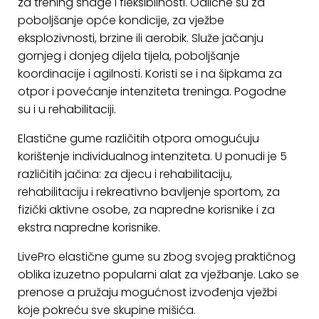
za trening snage i fleksibilnosti. Odlične su za
ostalo
poboljšanje opće kondicije, za vježbe
Sportske
eksplozivnosti, brzine ili aerobik. Služe jačanju
torbe
gornjeg i donjeg dijela tijela, poboljšanje
i
koordinacije i agilnosti. Koristi se i na šipkama za
ruksaci
otpor i povećanje intenziteta treninga. Pogodne
su i u rehabilitaciji.
+
Igre
i
Elastične gume različitih otpora omogućuju
Razonoda
korištenje individualnog intenziteta. U ponudi je 5
različitih jačina: za djecu i rehabilitaciju,
+
Odjeća
rehabilitaciju i rekreativno bavljenje sportom, za
fizički aktivne osobe, za napredne korisnike i za
Pripreme
ekstra napredne korisnike.
za
ljeto
LivePro elastične gume su zbog svojeg praktičnog
oblika izuzetno popularni alat za vježbanje. Lako se
O
prenose a pružaju mogućnost izvođenja vježbi
NAMA
koje pokreću sve skupine mišića.