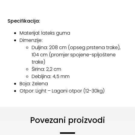
KONTAKT
Uvjeti
Specifikacija:
poslovanja
Materijal: lateks guma
Dimenzije:
Pravila
Duljina: 208 cm (opseg prstena trake),
o
104 cm (promjer spojene-spljoštene
kolačićima
trake)
Širina: 2,2 cm
Debljina: 4,5 mm
Boja: Zelena
Otpor: Light – Lagani otpor (12-30kg)
Povezani proizvodi