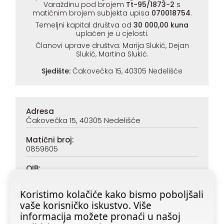
Varaždinu pod brojem
Tt-95/1873-2
s
matičnim brojem subjekta upisa
070018754
.
Temeljni kapital društva od
30 000,00 kuna
uplaćen je u cjelosti.
Članovi uprave društva: Marija Slukić, Dejan
Slukić, Martina Slukić.
Sjedište:
Čakovečka 15, 40305 Nedelišće
Adresa
Čakovečka 15, 40305 Nedelišće
Matični broj:
0859605
OIB:
90313890047
Koristimo kolačiće kako bismo poboljšali
IBAN (PBZ):
vaše korisničko iskustvo. Više
HR6923400091116020362
informacija možete pronaći u našoj