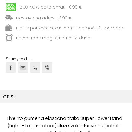
+
Aerobik,
BOX NOW paketomat - 0,99 €
Pilates,
Joga
Dostava na adresu: 3,90 €
Platite pouzećem, karticom ili pomoću 2D barkoda.
Elastične
trake
Povrat robe moguć unutar 14 dana
+
Boks
i
Share / podijeli
Borilački
sportovi
+
Oporavak
i
OPIS:
Rehabilitacija
Remeni,
LivePro gumena elastična traka Super Power Band
rukavice
(Light – Lagani otpor) služi svakodnevnoj upotrebi
i