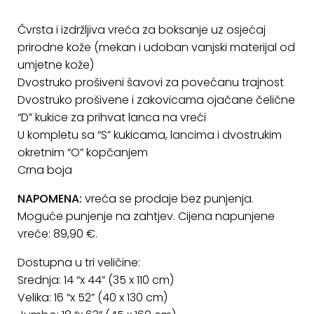
ostalo
Čvrsta i izdržljiva vreća za boksanje uz osjećaj
Sportske
prirodne kože (mekan i udoban vanjski materijal od
torbe
umjetne kože)
i
Dvostruko prošiveni šavovi za povećanu trajnost
ruksaci
Dvostruko prošivene i zakovicama ojačane čelične
+
“D” kukice za prihvat lanca na vreći
Igre
U kompletu sa “S” kukicama, lancima i dvostrukim
i
okretnim “O” kopčanjem
Razonoda
Crna boja
+
Odjeća
NAPOMENA:
vreća se prodaje bez punjenja
.
Pripreme
Moguće punjenje na zahtjev. Cijena napunjene
za
vreće: 89,90 €.
ljeto
Dostupna u tri veličine:
Srednja: 14 “x 44” (35 x 110 cm)
O
Velika: 16 “x 52” (40 x 130 cm)
NAMA