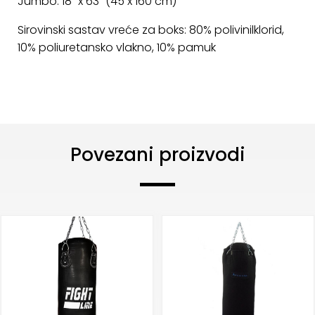
Jumbo: 18 “x 63” (45 x 160 cm)
KONTAKT
Sirovinski sastav vreće za boks: 80% polivinilklorid,
Uvjeti
10% poliuretansko vlakno, 10% pamuk
poslovanja
Pravila
o
kolačićima
Povezani proizvodi