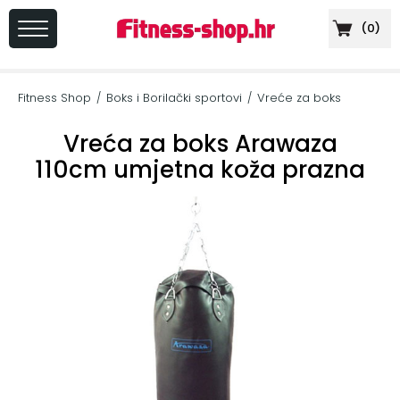
(
0
)
PRIJAVA
/
Fitness Shop
Boks i Borilački sportovi
Vreće za boks
/
/
REGISTRACIJA
Vreća za boks Arawaza
110cm umjetna koža prazna
+
Sportska
prehrana
+
Cardio
oprema
+
Sprave
za
vježbanje