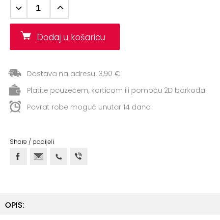
+
Aerobik,
Pilates,
Joga
Dodaj u košaricu
Elastične
trake
Dostava na adresu: 3,90 €
+
Boks
Platite pouzećem, karticom ili pomoću 2D barkoda.
i
Povrat robe moguć unutar 14 dana
Borilački
sportovi
+
Oporavak
Share / podijeli
i
Rehabilitacija
Remeni,
rukavice
OPIS:
i