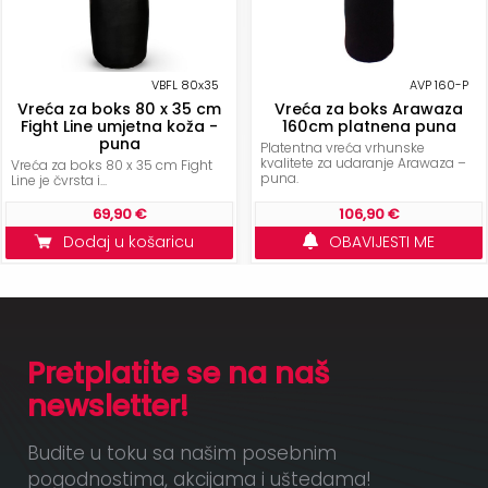
VBFL 80x35
AVP 160-P
Vreća za boks 80 x 35 cm
Vreća za boks Arawaza
Fight Line umjetna koža -
160cm platnena puna
puna
Platentna vreća vrhunske
kvalitete za udaranje Arawaza –
Vreća za boks 80 x 35 cm Fight
puna.
Line je čvrsta i...
69,90 €
106,90 €
Dodaj u košaricu
OBAVIJESTI ME
Pretplatite se na naš
newsletter!
Budite u toku sa našim posebnim
pogodnostima, akcijama i uštedama!