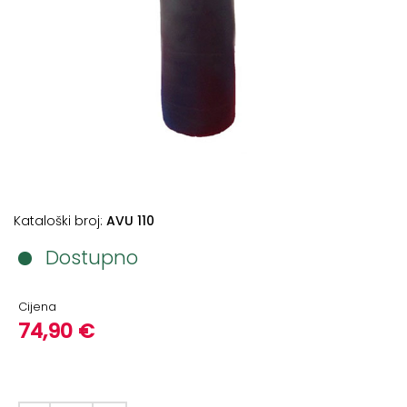
+
Podloge
za
vježbanje
+
Utezi
i
šipke
Bučice
Kataloški broj:
AVU 110
Girje
–
Dostupno
kettlebells
+
Cijena
Oprema
74,90 €
za
funkcionalni
trening