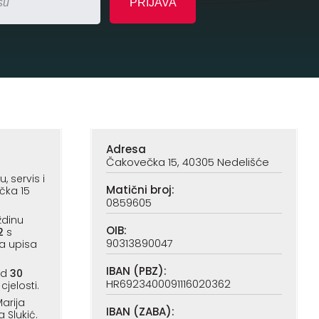
Adresa
Čakovečka 15, 40305 Nedelišće
 servis i
Matični broj:
čka 15
0859605
ždinu
OIB:
2
s
90313890047
a upisa
IBAN (PBZ):
od
30
HR6923400091116020362
cjelosti.
arija
IBAN (ZABA):
a Slukić.