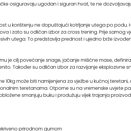
ručke osiguravaju ugodan i siguran hvat, te ne dozvoljavajuć
nost u korištenju ne dopuštajući kotrljanje utega po pod
ova i zato su odličan izbor za cross trening. Prije samog 
sivih utega. To predstavlja prednost i ujedno brže izvođenje
jemu je cilj povećanje snage, jačanje mišićne mase, definir
nito. Također su odličan izbor za razvijanje eksplozivne sna
10kg može biti namijenjena za vježbe u kućnoj teretani, a
sionalnim teretanama. Otporne su na vremenske uvjete pa ih
bložene smanjuju buku i produžuju vijek trajanja proizvoda.
 prekriveno prirodnom gumom