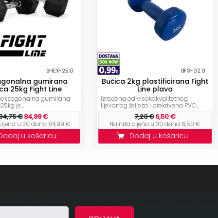
BHEX-25.0
BFS-02.0
gonalna gumirana
Bučica 2kg plastificirana Fight
ca 25kg Fight Line
Line plava
e heksagonalna gumirana
Izrađena od visokokvalitetnog
5kg je...
lijevanog željeza i prekrivena PVC...
94,75 €
84,99 €
7,23 €
6,50 €
cijena u 30 dana 84,99 €
Najniža cijena u 30 dana 6,50 €
Dodaj u košaricu
Dodaj u košaricu