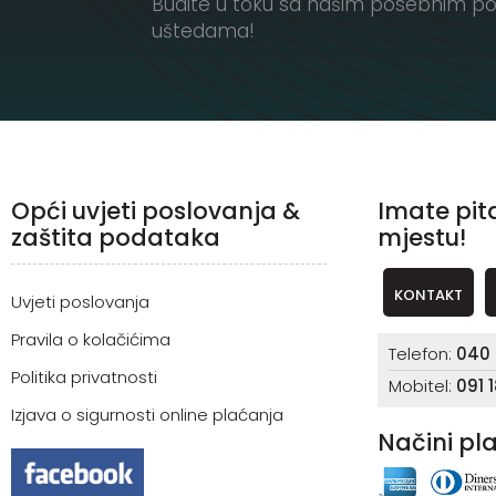
Budite u toku sa našim posebnim po
uštedama!
Opći uvjeti poslovanja &
Imate pit
zaštita podataka
mjestu!
KONTAKT
Uvjeti poslovanja
Pravila o kolačićima
Telefon:
040 
Politika privatnosti
Mobitel:
091 
Izjava o sigurnosti online plaćanja
Načini pl