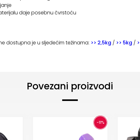
janje
materijalu daje posebnu čvrstoću
ne dostupna je u sljedećim težinama:
>> 2,5kg
/
>> 5kg
/
>
Povezani proizvodi
-11%