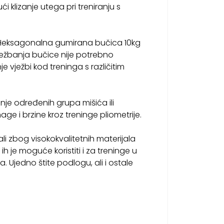
i klizanje utega pri treniranju s
u. Heksagonalna gumirana bučica 10kg
vježbanja bučice nije potrebno
 vježbi kod treninga s različitim
anje određenih grupa mišića ili
ge i brzine kroz treninge pliometrije.
li zbog visokokvalitetnih materijala
 je moguće koristiti i za treninge u
 Ujedno štite podlogu, ali i ostale