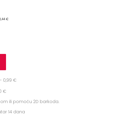
3,44 €
u
 0,99 €
0 €
icom ili pomoću 2D barkoda.
tar 14 dana