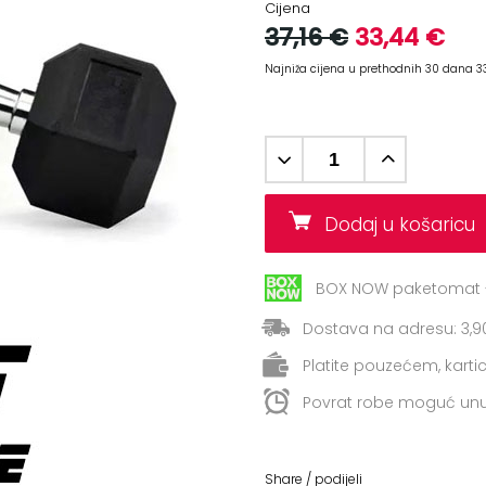
Cijena
37,16 €
33,44 €
Najniža cijena u prethodnih 30 dana 3
Dodaj u košaric
BOX NOW paketomat -
Dostava na adresu: 3,9
Platite pouzećem, kart
Povrat robe moguć unu
Share / podijeli