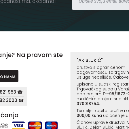
godnostima, akcijama i
anje? Na pravom ste
"AK SLUKIĆ"
društvo s ograničenom
odgovornošću za trgovinu,
O NAMA
usluge Nedelišće, Čakove
Upisano u sudski registar
Trgovačkog suda u Vara
821 953 ☎
pod brojem
Tt-95/1873-
matičnim brojem subjekt
182 3000 ☎
070018754
.
Temeljni kapital društva 
aćanja
000,00 kuna
uplaćen je u 
Članovi uprave društva: M
Slukić, Dejan Slukić, Martin