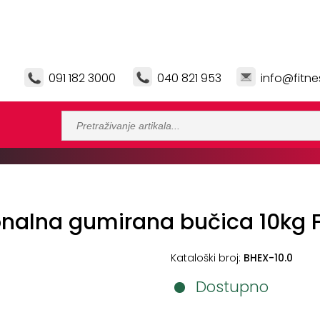
091 182 3000
040 821 953
info@fitne
alna gumirana bučica 10kg Fi
Kataloški broj:
BHEX-10.0
Dostupno