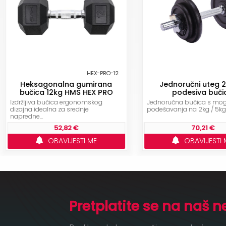
HEX-PRO-12
Heksagonalna gumirana
Jednoručni uteg 
bučica 12kg HMS HEX PRO
podesiva buči
Izdržljiva bučica ergonomskog
Jednoručna bučica s mo
dizajna idealna za srednje
podešavanja na 2kg / 5kg / 
napredne...
52,82 €
70,21 €
OBAVIJESTI ME
OBAVIJESTI 
Pretplatite se na naš n