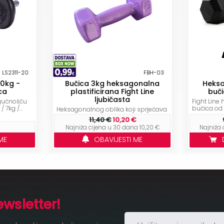
LS2311-20
FBH-03
20kg -
Bučica 3kg heksagonalna
Heksa
ca
plastificirana Fight Line
buči
ljubičasta
gućnošću
Fight Lin
7kg /...
bučica od 2
Heksagonalnog oblika koji sprječava
kotrljanje po podu
11,40 €
10,20 €
Najniža cijena u 30 dana 10,20 €
Najniža 
ME
OBAVIJESTI ME
ewsletter!