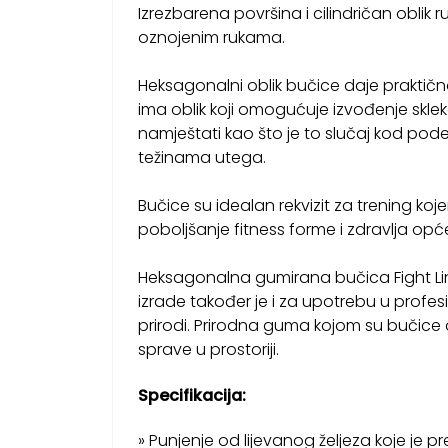
Izrezbarena površina i cilindričan oblik 
oznojenim rukama.
Heksagonalni oblik bučice daje praktič
ima oblik koji omogućuje izvođenje sklek
namještati kao što je to slučaj kod pode
težinama utega.
Bučice su idealan rekvizit za trening ko
poboljšanje fitness forme i zdravlja opće
Heksagonalna gumirana bučica Fight Line 
izrade također je i za upotrebu u profe
prirodi. Prirodna guma kojom su bučice o
sprave u prostoriji.
Specifikacija:
» Punjenje od lijevanog željeza koje je