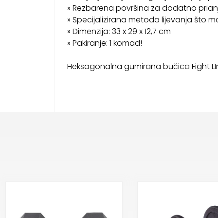
» Rezbarena površina za dodatno prian
» Specijalizirana metoda lijevanja što 
» Dimenzija: 33 x 29 x 12,7 cm
» Pakiranje: 1 komad!
Heksagonalna gumirana bučica Fight LI