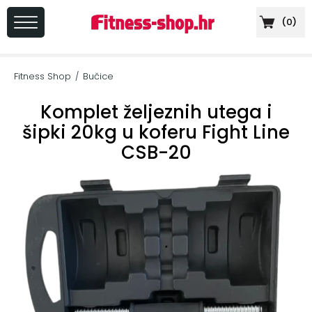
(
0
)
PRIJAVA
/
Fitness Shop
Bučice
/
REGISTRACIJA
Komplet željeznih utega i
šipki 20kg u koferu Fight Line
CSB-20
+
Sportska
prehrana
+
Cardio
oprema
+
Sprave
za
vježbanje