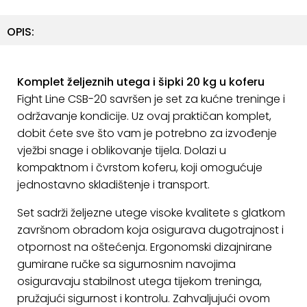
ostalo
OPIS:
Sportske
torbe
i
Komplet željeznih utega i šipki 20 kg u koferu
ruksaci
Fight Line CSB-20 savršen je set za kućne treninge i
+
održavanje kondicije. Uz ovaj praktičan komplet,
Igre
dobit ćete sve što vam je potrebno za izvođenje
i
Razonoda
vježbi snage i oblikovanje tijela. Dolazi u
kompaktnom i čvrstom koferu, koji omogućuje
+
Odjeća
jednostavno skladištenje i transport.
Pripreme
Set sadrži željezne utege visoke kvalitete s glatkom
za
završnom obradom koja osigurava dugotrajnost i
ljeto
otpornost na oštećenja. Ergonomski dizajnirane
gumirane ručke sa sigurnosnim navojima
O
osiguravaju stabilnost utega tijekom treninga,
NAMA
pružajući sigurnost i kontrolu. Zahvaljujući ovom