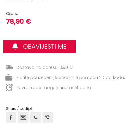
+
Aerobik,
Pilates,
Cijena
Joga
78,90 €
Elastične
trake
OBAVIJESTI ME
+
Boks
i
Borilački
Dostava na adresu: 3,90 €
sportovi
Platite pouzećem, karticom ili pomoću 2D barkoda.
+
Oporavak
Povrat robe moguć unutar 14 dana
i
Rehabilitacija
Share / podijeli
Remeni,
rukavice
i