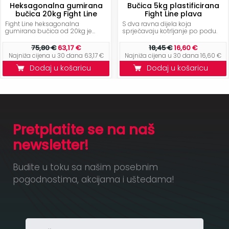
Heksagonalna gumirana
Bučica 5kg plastificirana
bučica 20kg Fight Line
Fight Line plava
Fight Line heksagonalna
S dva ravna dijela koja
gumirana bučica od 20kg je...
sprječavaju kotrljanje po podu.
75,80 €
63,17 €
18,45 €
16,60 €
Najniža cijena u 30 dana 63,17 €
Najniža cijena u 30 dana 16,60 €
Dodaj u košaricu
Dodaj u košaricu
Pretplatite se na naš
newsletter!
Budite u toku sa našim posebnim
pogodnostima, akcijama i uštedama!