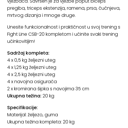
vježbača. Savršen je za vježbe poput biceps
pregiba, triceps ekstenzija, ramena, prsa, čučnjeva,
mrtvog dizanja i mnoge druge.
Unesite funkcionalnost i praktičnost u svoj trening s
Fight Line CSB-20 kompletom i učinite svaki trening
učinkovitijim!
Sadržaj kompleta:
4 x 0,5 kg željezni uteg
4 x 1,25 kg željezni uteg
4 x 2,5 kg željezni uteg
4 x navojna osigurača
2 x kromirana šipka s navojima 35 cm
Ukupna težina:
20 kg
Specifikacije:
Materijal: željezo, guma
Ukupna težina kompleta: 20 kg