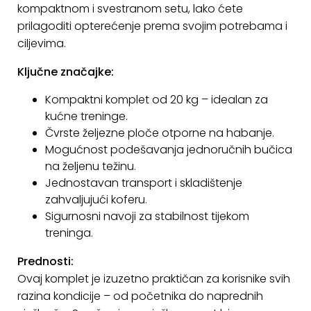
kompaktnom i svestranom setu, lako ćete
KONTAKT
prilagoditi opterećenje prema svojim potrebama i
ciljevima.
Uvjeti
poslovanja
Ključne značajke:
Pravila
Kompaktni komplet od 20 kg – idealan za
o
kućne treninge.
kolačićima
Čvrste željezne ploče otporne na habanje.
Mogućnost podešavanja jednoručnih bučica
na željenu težinu.
Jednostavan transport i skladištenje
zahvaljujući koferu.
Sigurnosni navoji za stabilnost tijekom
treninga.
Prednosti:
Ovaj komplet je izuzetno praktičan za korisnike svih
razina kondicije – od početnika do naprednih