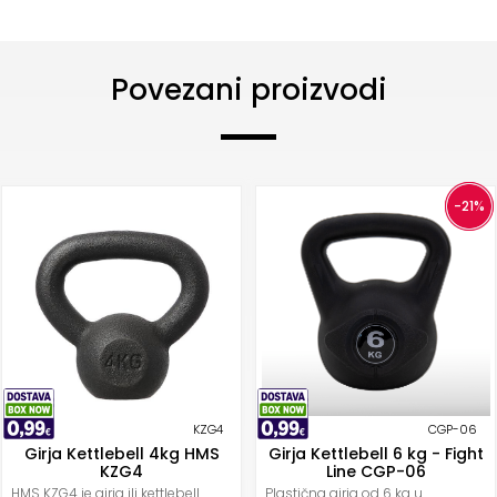
Povezani proizvodi
-21%
KZG4
CGP-06
Girja Kettlebell 4kg HMS
Girja Kettlebell 6 kg - Fight
KZG4
Line CGP-06
HMS KZG4 je girja ili kettlebell
Plastična girja od 6 kg u