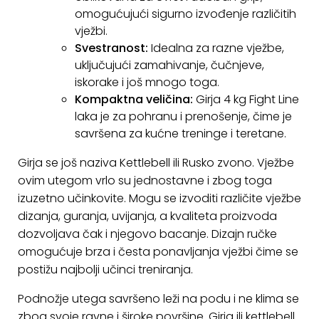
omogućujući sigurno izvođenje različitih
KONTAKT
vježbi.
Uvjeti
Svestranost:
Idealna za razne vježbe,
poslovanja
uključujući zamahivanje, čučnjeve,
iskorake i još mnogo toga.
Pravila
Kompaktna veličina:
Girja 4 kg Fight Line
o
laka je za pohranu i prenošenje, čime je
kolačićima
savršena za kućne treninge i teretane.
Girja se još naziva Kettlebell ili Rusko zvono. Vježbe
ovim utegom vrlo su jednostavne i zbog toga
izuzetno učinkovite. Mogu se izvoditi različite vježbe
dizanja, guranja, uvijanja, a kvaliteta proizvoda
dozvoljava čak i njegovo bacanje. Dizajn ručke
omogućuje brza i česta ponavljanja vježbi čime se
postižu najbolji učinci treniranja.
Podnožje utega savršeno leži na podu i ne klima se
zbog svoje ravne i široke površine. Girja ili kettlebell