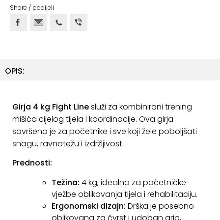
ostalo
Share / podijeli
Sportske
torbe
i
ruksaci
OPIS:
+
Igre
i
Girja 4 kg Fight Line
služi za kombinirani trening
Razonoda
mišića cijelog tijela i koordinacije. Ova girja
+
Odjeća
savršena je za početnike i sve koji žele poboljšati
snagu, ravnotežu i izdržljivost.
Pripreme
Prednosti:
za
ljeto
Težina:
4 kg, idealna za početničke
vježbe oblikovanja tijela i rehabilitaciju.
O
Ergonomski dizajn:
Drška je posebno
NAMA
oblikovana za čvrst i udoban grip,