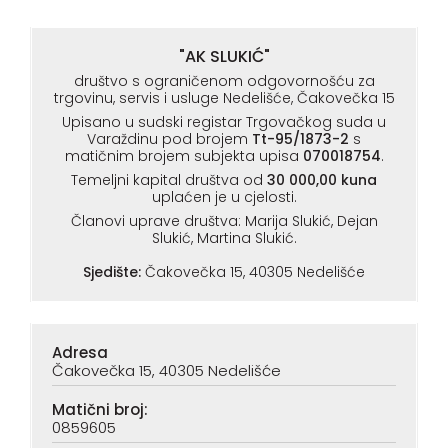
"AK SLUKIĆ"
društvo s ograničenom odgovornošću za
trgovinu, servis i usluge Nedelišće, Čakovečka 15
Upisano u sudski registar Trgovačkog suda u
Varaždinu pod brojem
Tt-95/1873-2
s
matičnim brojem subjekta upisa
070018754
.
Temeljni kapital društva od
30 000,00 kuna
uplaćen je u cjelosti.
Članovi uprave društva: Marija Slukić, Dejan
Slukić, Martina Slukić.
Sjedište:
Čakovečka 15, 40305 Nedelišće
Adresa
Čakovečka 15, 40305 Nedelišće
Matični broj:
0859605