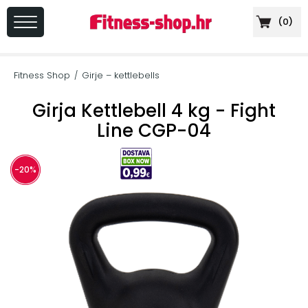
(
0
)
PRIJAVA
/
Fitness Shop
Girje – kettlebells
/
REGISTRACIJA
Girja Kettlebell 4 kg - Fight
Line CGP-04
+
Sportska
-20%
prehrana
+
Cardio
oprema
+
Sprave
za
vježbanje