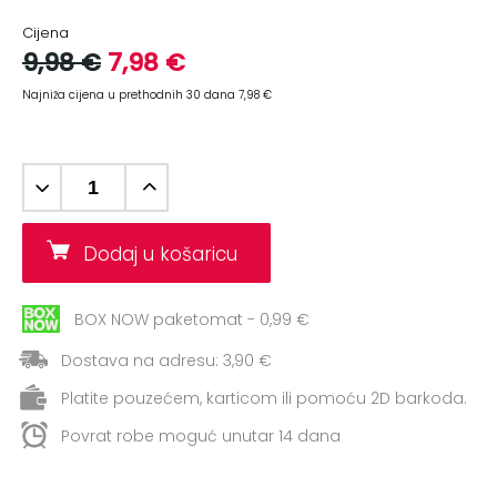
+
Aerobik,
Cijena
Pilates,
9,98 €
7,98 €
Joga
Najniža cijena u prethodnih 30 dana 7,98 €
Elastične
trake
+
Boks
i
Borilački
Dodaj u košaricu
sportovi
+
BOX NOW paketomat - 0,99 €
Oporavak
i
Dostava na adresu: 3,90 €
Rehabilitacija
Platite pouzećem, karticom ili pomoću 2D barkoda.
Remeni,
Povrat robe moguć unutar 14 dana
rukavice
i