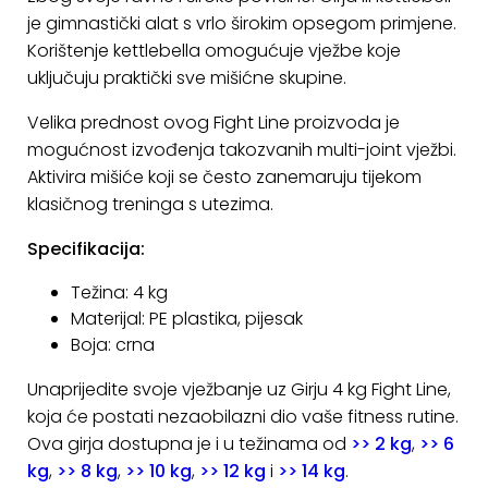
je gimnastički alat s vrlo širokim opsegom primjene.
Korištenje kettlebella omogućuje vježbe koje
uključuju praktički sve mišićne skupine.
Velika prednost ovog Fight Line proizvoda je
mogućnost izvođenja takozvanih multi-joint vježbi.
Aktivira mišiće koji se često zanemaruju tijekom
klasičnog treninga s utezima.
Specifikacija:
Težina: 4 kg
Materijal: PE plastika, pijesak
Boja: crna
Unaprijedite svoje vježbanje uz Girju 4 kg Fight Line,
koja će postati nezaobilazni dio vaše fitness rutine.
Ova girja dostupna je i u težinama od
>> 2 kg
,
>> 6
kg
,
>> 8 kg
,
>> 10 kg
,
>> 12 kg
i
>> 14 kg
.