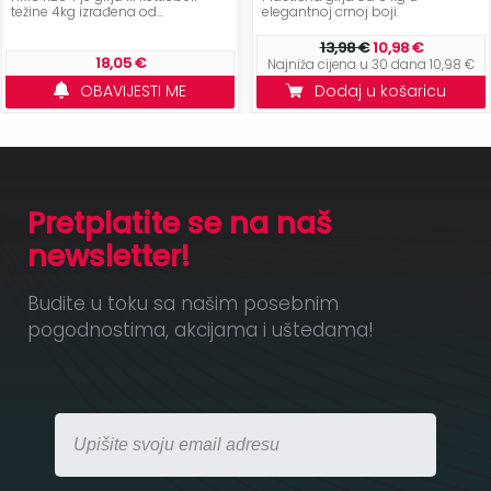
težine 4kg izrađena od...
elegantnoj crnoj boji.
13,98 €
10,98 €
18,05 €
Najniža cijena u 30 dana 10,98 €
OBAVIJESTI ME
Dodaj u košaricu
Pretplatite se na naš
newsletter!
Budite u toku sa našim posebnim
pogodnostima, akcijama i uštedama!