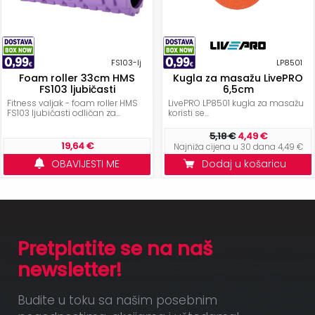
FS103-lj
LP8501
Foam roller 33cm HMS
Kugla za masažu LivePRO
FS103 ljubičasti
6,5cm
Fitness valjak - foam roller HMS
LivePRO LP8501 kugla za masažu
FS103 ljubičasti odličan za...
koristi se...
5,18 €
4,49 €
19,64 €
Najniža cijena u 30 dana 4,49 €
OBAVIJESTI ME
Dodaj u košaricu
Pretplatite se na naš
newsletter!
Budite u toku sa našim posebnim