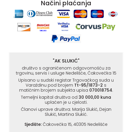
Načini plaćanja
"AK SLUKIĆ"
društvo s ograničenom odgovornošću za
trgovinu, servis i usluge Nedelišće, Čakovečka 15
Upisano u sudski registar Trgovačkog suda u
Varaždinu pod brojem
Tt-95/1873-2
s
matičnim brojem subjekta upisa
070018754
.
Temeljni kapital društva od
30 000,00 kuna
uplaćen je u cjelosti.
Članovi uprave društva: Marija Slukić, Dejan
Slukić, Martina Slukić.
Sjedište:
Čakovečka 15, 40305 Nedelišće