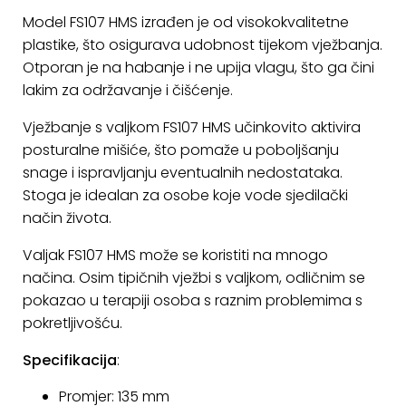
KONTAKT
Model FS107 HMS izrađen je od visokokvalitetne
plastike, što osigurava udobnost tijekom vježbanja.
Uvjeti
Otporan je na habanje i ne upija vlagu, što ga čini
poslovanja
lakim za održavanje i čišćenje.
Pravila
Vježbanje s valjkom FS107 HMS učinkovito aktivira
o
posturalne mišiće, što pomaže u poboljšanju
kolačićima
snage i ispravljanju eventualnih nedostataka.
Stoga je idealan za osobe koje vode sjedilački
način života.
Valjak FS107 HMS može se koristiti na mnogo
načina. Osim tipičnih vježbi s valjkom, odličnim se
pokazao u terapiji osoba s raznim problemima s
pokretljivošću.
Specifikacija
:
Promjer: 135 mm