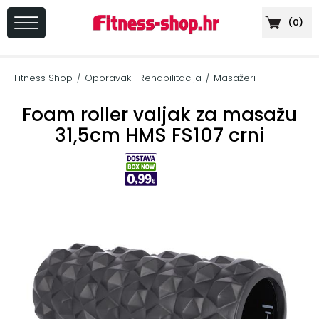
(
0
)
PRIJAVA
/
Fitness Shop
Oporavak i Rehabilitacija
Masažeri
/
/
REGISTRACIJA
Foam roller valjak za masažu
31,5cm HMS FS107 crni
+
Sportska
prehrana
+
Cardio
oprema
+
Sprave
za
vježbanje