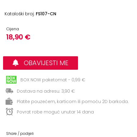
+
Aerobik,
Pilates,
Kataloški broj:
FS107-CN
Joga
Cijena
Elastične
18,90 €
trake
+
Boks
i
OBAVIJESTI ME
Borilački
sportovi
BOX NOW paketomat - 0,99 €
+
Oporavak
Dostava na adresu: 3,90 €
i
Platite pouzećem, karticom ili pomoću 2D barkoda.
Rehabilitacija
Povrat robe moguć unutar 14 dana
Remeni,
rukavice
i
Share / podijeli