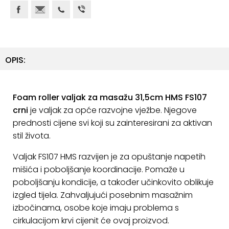
ostalo
Sportske
torbe
i
OPIS:
ruksaci
+
Igre
Foam roller valjak za masažu 31,5cm HMS FS107
i
crni
je valjak za opće razvojne vježbe. Njegove
Razonoda
prednosti cijene svi koji su zainteresirani za aktivan
+
Odjeća
stil života.
Valjak FS107 HMS razvijen je za opuštanje napetih
Pripreme
mišića i poboljšanje koordinacije. Pomaže u
za
ljeto
poboljšanju kondicije, a također učinkovito oblikuje
izgled tijela. Zahvaljujući posebnim masažnim
O
izbočinama, osobe koje imaju problema s
NAMA
cirkulacijom krvi cijenit će ovaj proizvod.