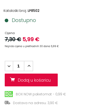
+
Aerobik,
Pilates,
Kataloški broj:
LP8502
Joga
Dostupno
Elastične
trake
Cijena
7,30 €
5,99 €
+
Boks
i
Najniža cijena u prethodnih 30 dana 5,99 €
Borilački
sportovi
+
Oporavak
i
Dodaj u košaricu
Rehabilitacija
Remeni,
BOX NOW paketomat - 0,99 €
rukavice
i
Dostava na adresu: 3,90 €