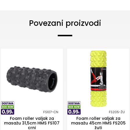
Povezani proizvodi
FS107-CN
FS205-ŽU
Foam roller valjak za
Foam roller valjak za
masažu 31,5cm HMS FS107
masažu 45cm HMS FS205
crni
žuti