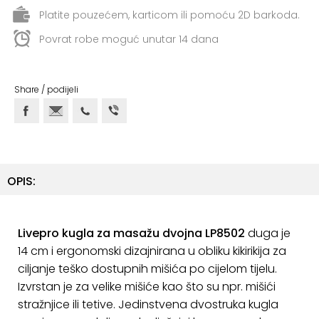
ostalo
Platite pouzećem, karticom ili pomoću 2D barkoda.
Sportske
Povrat robe moguć unutar 14 dana
torbe
i
ruksaci
Share / podijeli
+
Igre
i
Razonoda
OPIS:
+
Odjeća
Pripreme
Livepro kugla za masažu dvojna LP8502
duga je
za
14 cm i ergonomski dizajnirana u obliku kikirikija za
ljeto
ciljanje teško dostupnih mišića po cijelom tijelu.
O
Izvrstan je za velike mišiće kao što su npr. mišići
NAMA
stražnjice ili tetive. Jedinstvena dvostruka kugla