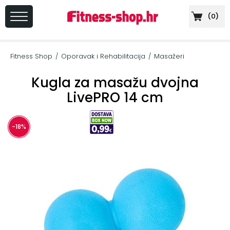
(
0
)
PRIJAVA
/
Fitness Shop
Oporavak i Rehabilitacija
Masažeri
/
/
REGISTRACIJA
Kugla za masažu dvojna
LivePRO 14 cm
+
Sportska
-18%
prehrana
+
Cardio
oprema
+
Sprave
za
vježbanje