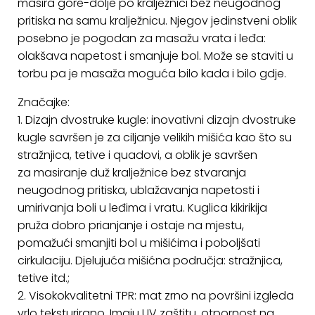
masira gore-dolje po kralježnici bez neugodnog
KONTAKT
pritiska na samu kralježnicu. Njegov jedinstveni oblik
posebno je pogodan za masažu vrata i leđa:
Uvjeti
olakšava napetost i smanjuje bol. Može se staviti u
poslovanja
torbu pa je masaža moguća bilo kada i bilo gdje.
Pravila
Značajke:
o
1. Dizajn dvostruke kugle: inovativni dizajn dvostruke
kolačićima
kugle savršen je za ciljanje velikih mišića kao što su
stražnjica, tetive i quadovi, a oblik je savršen
za masiranje duž kralježnice bez stvaranja
neugodnog pritiska, ublažavanja napetosti i
umirivanja boli u leđima i vratu. Kuglica kikirikija
pruža dobro prianjanje i ostaje na mjestu,
pomažući smanjiti bol u mišićima i poboljšati
cirkulaciju. Djelujuća mišićna područja: stražnjica,
tetive itd.;
2. Visokokvalitetni TPR: mat zrno na površini izgleda
vrlo teksturirano. Imaju UV zaštitu, otpornost na