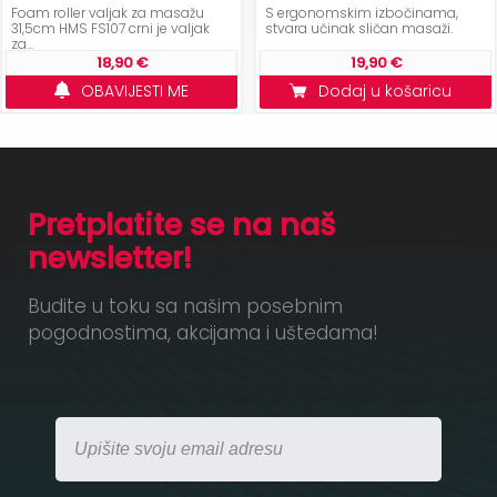
Foam roller valjak za masažu
S ergonomskim izbočinama,
31,5cm HMS FS107 crni je valjak
stvara učinak sličan masaži.
za...
18,90 €
19,90 €
OBAVIJESTI ME
Dodaj u košaricu
Pretplatite se na naš
newsletter!
Budite u toku sa našim posebnim
pogodnostima, akcijama i uštedama!