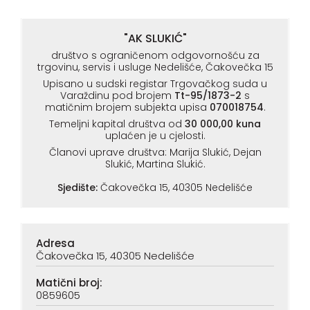
"AK SLUKIĆ"
društvo s ograničenom odgovornošću za
trgovinu, servis i usluge Nedelišće, Čakovečka 15
Upisano u sudski registar Trgovačkog suda u
Varaždinu pod brojem
Tt-95/1873-2
s
matičnim brojem subjekta upisa
070018754
.
Temeljni kapital društva od
30 000,00 kuna
uplaćen je u cjelosti.
Članovi uprave društva: Marija Slukić, Dejan
Slukić, Martina Slukić.
Sjedište:
Čakovečka 15, 40305 Nedelišće
Adresa
Čakovečka 15, 40305 Nedelišće
Matični broj:
0859605