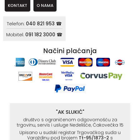
KONTAKT
O NAMA
Telefon:
040 821 953 ☎
Mobitel:
091 182 3000 ☎
Načini plaćanja
"AK SLUKIĆ"
društvo s ograničenom odgovornošću za
trgovinu, servis i usluge Nedelišće, Čakovečka 15
Upisano u sudski registar Trgovačkog suda u
Varaždinu pod brojem
Tt-95/1873-2
s