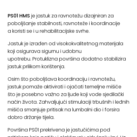
ostalo
PS01 HMS
je jastuk za ravnotežu dizajniran za
Sportske
poboljšanje stabilnosti, ravnoteže i koordinacije
torbe
i
a koristi se i u rehabilitacijske svrhe.
ruksaci
Jastuk je izrađen od visokokvalitetnog materijala
+
koji osigurava sigurnu i udobnu
Igre
upotrebu. Protuklizna površina dodatno stabilizira
i
jastuk prilikom korištenja.
Razonoda
+
Osim što poboljšava koordinaciju i ravnotežu,
Odjeća
jastuk pomaže aktivirati i ojačati temeljne mišiće
Pripreme
što je posebno važno za ljude koji vode sjedilački
za
način života. Zahvaljujući stimulaciji trbušnih i leđnih
ljeto
mišića smanjuje pritisak na lumbalni dio i forsira
dobro držanje tijela.
O
Površina PS01 prekrivena je jastučićima pod
NAMA