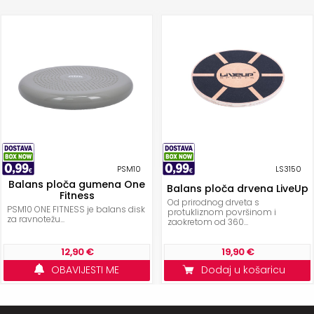
PSM10
LS3150
Balans ploča gumena One
Balans ploča drvena LiveUp
Fitness
Od prirodnog drveta s
PSM10 ONE FITNESS je balans disk
protukliznom površinom i
za ravnotežu...
zaokretom od 360...
12,90 €
19,90 €
OBAVIJESTI ME
Dodaj u košaricu