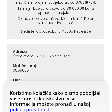
matičnim brojem subjekta upisa
070018754
.
Temeljni kapital društva od
30 000,00 kuna
uplaćen je u cjelosti.
Članovi uprave društva: Marija Slukić, Dejan
Slukić, Martina Slukić.
Sjedište:
Čakovečka 15, 40305 Nedelišće
Adresa
Čakovečka 15, 40305 Nedelišće
Matični broj:
0859605
OIB:
90313890047
Koristimo kolačiće kako bismo poboljšali
IBAN (PBZ):
vaše korisničko iskustvo. Više
HR6923400091116020362
informacija možete pronaći u našoj
IBAN (ZABA):
politici privatnosti
.