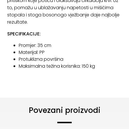
pritiskom koje potiču i olakšavaju cirkulaciju krvi. Uz
KONTAKT
to, pomažu u ublažavanju napetosti u mišićima
stopala i stoga bosonogo vježbanje daje najbolje
Uvjeti
rezultate.
poslovanja
SPECIFIKACIJE:
Pravila
Promjer: 35 cm
o
Materijal: PP
kolačićima
Protuklizna površina
Maksimalna težina korisnika: 150 kg
Povezani proizvodi