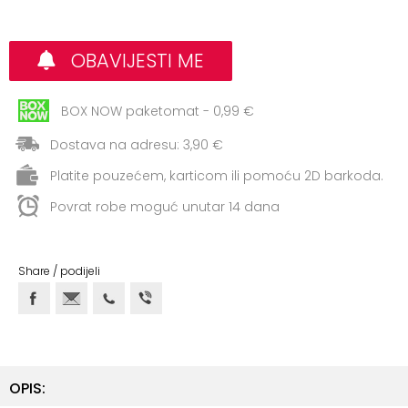
+
Aerobik,
Pilates,
Joga
OBAVIJESTI ME
Elastične
BOX NOW paketomat - 0,99 €
trake
Dostava na adresu: 3,90 €
+
Boks
Platite pouzećem, karticom ili pomoću 2D barkoda.
i
Borilački
Povrat robe moguć unutar 14 dana
sportovi
+
Oporavak
Share / podijeli
i
Rehabilitacija
Remeni,
rukavice
OPIS:
i