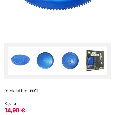
+
Podloge
za
vježbanje
+
Utezi
i
šipke
Bučice
Girje
–
kettlebells
+
Oprema
Kataloški broj:
PS01
za
funkcionalni
Cijena
trening
14,90 €