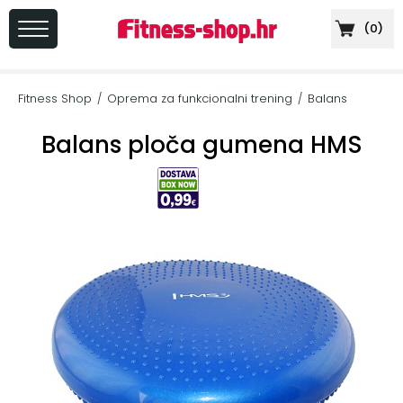
(
0
)
PRIJAVA
/
Fitness Shop
Oprema za funkcionalni trening
Balans
/
/
REGISTRACIJA
Balans ploča gumena HMS
+
Sportska
prehrana
+
Cardio
oprema
+
Sprave
za
vježbanje