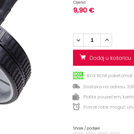
Cijena
9,90 €
Dodaj u košaric
BOX NOW paketomat -
Dostava na adresu: 3,9
Platite pouzećem, kart
Povrat robe moguć unu
Share / podijeli