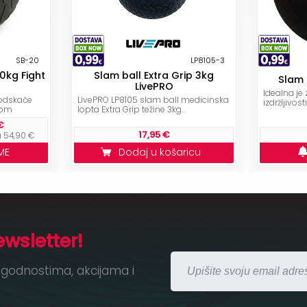
SB-20
LP8105-3
20kg Fight
Slam ball Extra Grip 3kg
Slam 
LivePRO
Idealna je
 odskače
LivePRO LP8105 slam ball medicinska
izdržljivosti
nom
lopta Extra Grip težine 3kg...
€
17,95 €
a 54,90 €
ME
Dodaj u košaricu
ewsletter!
godnostima, akcijama i