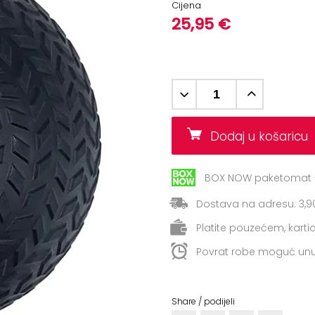
Cijena
25,95 €
Dodaj u košaric
BOX NOW paketomat -
Dostava na adresu: 3,9
Platite pouzećem, kart
Povrat robe moguć unu
Share / podijeli