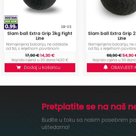
SB-03
Slam ball Extra Grip 3kg Fight
Slam ball Extra Grip 
Line
Line
Namijenjena bacanju, ne odskače
Namijenjena bacanju, ne
od tla, s reljefnom površinom
od tla, s reljefnom površi
17,90 €
14,30 €
68,90 €
54,90 
Najniža cijena u 30 dana 14,30 €
Najniža cijena u 30 dan
Dodaj u košaricu
OBAVIJESTI 
Pretplatite se na naš n
Budite u toku sa našim posebnim po
uštedama!