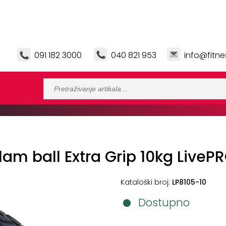
091 182 3000
040 821 953
info@fitne
lam ball Extra Grip 10kg LiveP
Kataloški broj:
LP8105-10
Dostupno