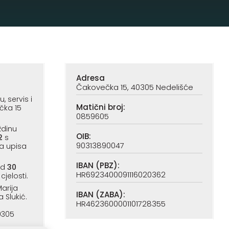
Adresa
Čakovečka 15, 40305 Nedelišće
 servis i
Matični broj:
čka 15
0859605
ždinu
OIB:
2
s
90313890047
a upisa
IBAN (PBZ):
od
30
HR6923400091116020362
cjelosti.
arija
IBAN (ZABA):
a Slukić.
HR4623600001101728355
0305