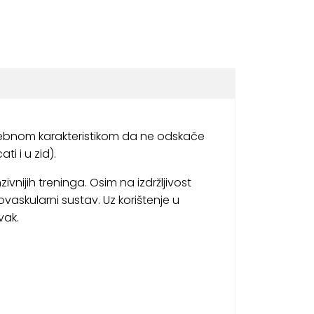
bnom karakteristikom da ne odskače
i i u zid).
nijih treninga. Osim na izdržljivost
vaskularni sustav. Uz korištenje u
vak.