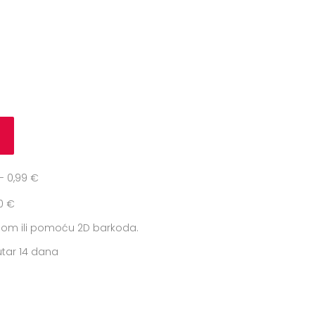
u
 0,99 €
0 €
icom ili pomoću 2D barkoda.
tar 14 dana