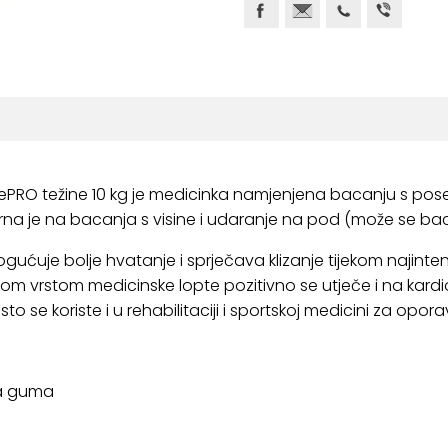
vePRO težine 10 kg je medicinka
namjenjena bacanju s pose
na je na bacanja s visine i udaranje na pod (može se bacat
je bolje hvatanje i sprječava klizanje tijekom najintenziv
om vrstom medicinske lopte pozitivno se utječe i na kardio
o se koriste i u rehabilitaciji i sportskoj medicini za opora
na guma