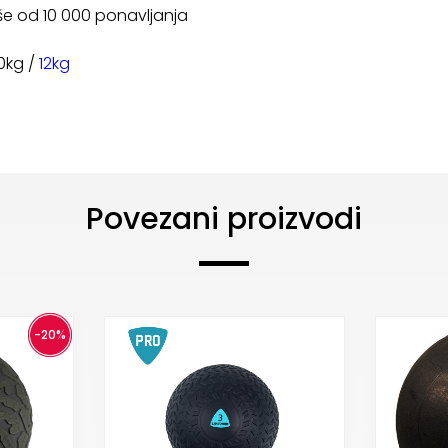
više od 10 000 ponavljanja
10kg /
12kg
Povezani proizvodi
-20%