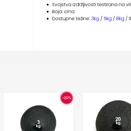
Svojstva izdržljivosti testirana na 
Boja: crna
Dostupne težine:
3kg
/
5kg
/
8kg
/ 
-20%