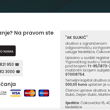
anje? Na pravom ste
"AK SLUKIĆ"
društvo s ograničenom
odgovornošću za trgovinu,
O NAMA
usluge Nedelišće, Čakove
Upisano u sudski registar
Trgovačkog suda u Vara
821 953 ☎
pod brojem
Tt-95/1873-
matičnim brojem subjekt
182 3000 ☎
070018754
.
Temeljni kapital društva 
aćanja
000,00 kuna
uplaćen je u 
Članovi uprave društva: M
Slukić, Dejan Slukić, Martin
Sjedište:
Čakovečka 15, 4
Nedelišće