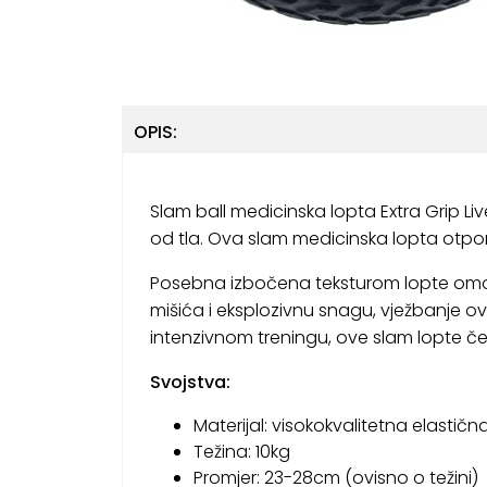
OPIS:
Slam ball medicinska lopta Extra Grip Li
od tla. Ova slam medicinska lopta otpor
Posebna izbočena teksturom lopte omoguću
mišića i eksplozivnu snagu, vježbanje ov
intenzivnom treningu, ove slam lopte čest
Svojstva:
Materijal: visokokvalitetna elastič
Težina: 10kg
Promjer: 23-28cm (ovisno o težini)