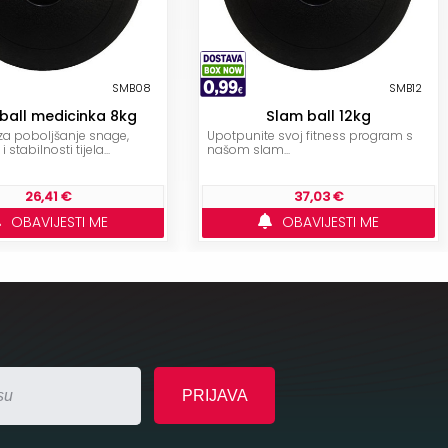
SMB08
SMB12
ball medicinka 8kg
Slam ball 12kg
 za poboljšanje snage,
Upotpunite svoj fitness program s
 i stabilnosti tijela...
našom slam...
26,41 €
37,03 €
OBAVIJESTI ME
OBAVIJESTI ME