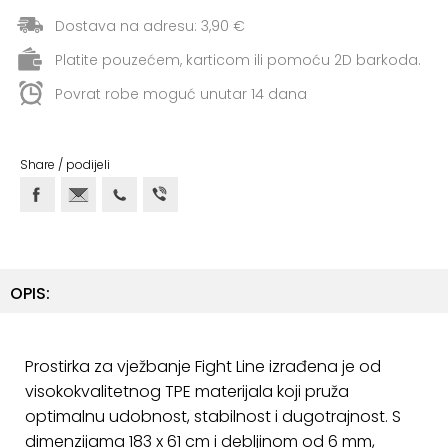
+
Aerobik,
Dostava na adresu: 3,90 €
Pilates,
Joga
Platite pouzećem, karticom ili pomoću 2D barkoda.
Povrat robe moguć unutar 14 dana
Elastične
trake
+
Share / podijeli
Boks
i
Borilački
sportovi
+
Oporavak
OPIS:
i
Rehabilitacija
Prostirka za vježbanje Fight Line izrađena je od
Remeni,
visokokvalitetnog TPE materijala koji pruža
rukavice
optimalnu udobnost, stabilnost i dugotrajnost. S
i
dimenzijama 183 x 61 cm i debljinom od 6 mm,