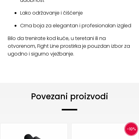
udobnost
KONTAKT
Lako održavanje i čišćenje
Uvjeti
Crna boja za elegantan i profesionalan izgled
poslovanja
Bilo da trenirate kod kuće, u teretani ili na
Pravila
otvorenom, Fight Line prostirka je pouzdan izbor za
o
ugodno i sigurno vježbanje.
kolačićima
Povezani proizvodi
-10%