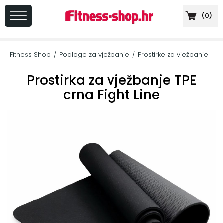
(
0
)
PRIJAVA
/
Fitness Shop
Podloge za vježbanje
Prostirke za vježbanje
/
/
REGISTRACIJA
Prostirka za vježbanje TPE
crna Fight Line
+
Sportska
prehrana
+
Cardio
oprema
+
Sprave
za
vježbanje