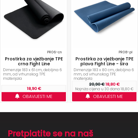
PR06-cn
PR08-pl
Prostirka za vježbanje TPE
Prostirka za vježbanje TPE
crna Fight Line
plava Fight Line - šira
Dimenzije 183 x 61 cm, debljina 6
Dimenzije 183 x 80 cm, debljina 6
mm, od vrhunskog TPE
mm, od vrhunskog TPE
materijala
materijala
20,90 €
18,80 €
18,90 €
Najniža cijena u 30 dana 18,80 €
OBAVIJESTI ME
OBAVIJESTI ME
Pretplatite se na naš