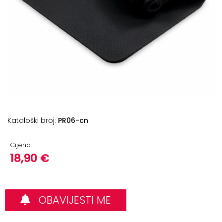
+
Podloge
za
vježbanje
+
Utezi
i
šipke
Bučice
Kataloški broj:
PR06-cn
Girje
–
Cijena
kettlebells
18,90 €
+
Oprema
za
funkcionalni
OBAVIJESTI ME
trening