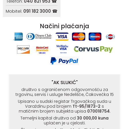
Telefon:
040 821 953 ☎
Mobitel:
091 182 3000 ☎
Načini plaćanja
"AK SLUKIĆ"
društvo s ograničenom odgovornošću za
trgovinu, servis i usluge Nedelišće, Čakovečka 15
Upisano u sudski registar Trgovačkog suda u
Varaždinu pod brojem
Tt-95/1873-2
s
matičnim brojem subjekta upisa
070018754
.
Temeljni kapital društva od
30 000,00 kuna
uplaćen je u cjelosti.