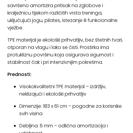
ostalo
savršeno amortizira pritisak na zglobove i
kralježnicu tijekom različitih vrsta treninga,
Sportske
uključujući jogu, pilates, istezanje ili funkcionalne
torbe
vježbe.
i
ruksaci
TPE materijal je ekološki prihvatljiv, bez štetnih tvari,
otporan na vlagu i lako se čisti. Prostirka ima
+
Igre
protukliznu površinu koja osigurava sigurnost i
i
stabilnost čak i pri intenzivnijim pokretima.
Razonoda
Prednosti:
+
Odjeća
Visokokvalitetni TPE materijal – izdržljiv,
Pripreme
neklizajući i ekološki prihvatljiv
za
ljeto
Dimenzije: 183 x 61 cm – pogodne za korisnike
svih visina
O
Debljina: 6 mm – odlična amortizacija i
NAMA