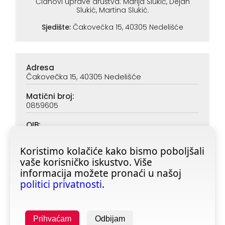
Članovi uprave društva: Marija Slukić, Dejan
Slukić, Martina Slukić.
Sjedište:
Čakovečka 15, 40305 Nedelišće
Adresa
Čakovečka 15, 40305 Nedelišće
Matični broj:
0859605
OIB:
90313890047
Koristimo kolačiće kako bismo poboljšali
IBAN (PBZ):
vaše korisničko iskustvo. Više
HR6923400091116020362
informacija možete pronaći u našoj
IBAN (ZABA):
politici privatnosti
.
HR4623600001101728355
Prihvaćam
Odbijam