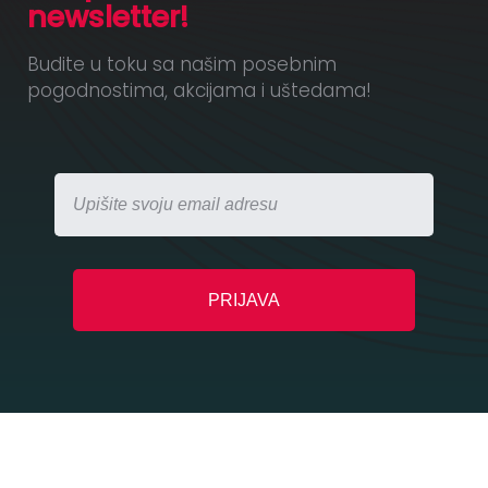
newsletter!
Budite u toku sa našim posebnim
pogodnostima, akcijama i uštedama!