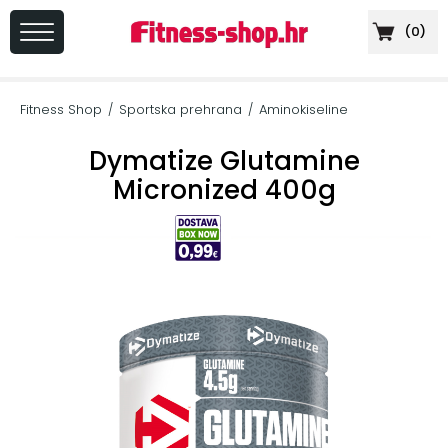
(
0
)
PRIJAVA
/
Fitness Shop
Sportska prehrana
Aminokiseline
/
/
REGISTRACIJA
Dymatize Glutamine
Micronized 400g
+
Sportska
prehrana
+
Cardio
oprema
+
Sprave
za
vježbanje