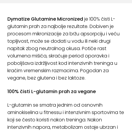
ostalo
Sportske
Dymatize Glutamine Micronized
je 100% čisti L-
torbe
glutamin prah za najbolje rezultate. Dobiven je
i
procesom mikronizacije za bržu apsorpciju i veću
ruksaci
topljivost, može se dodati u vodu ili neki drugi
+
napitak zbog neutralnog okusa. Potiče rast
Igre
volumena mišića, skraćuje period oporavka i
i
poboljšava izdržljivost kod intenzivnih treninga u
Razonoda
kraćim vremenskim razmacima. Pogodan za
+
Odjeća
vegane, bez glutena i bez laktoze.
Pripreme
100% čisti L-glutamin prah za vegane
za
L-glutamin se smatra jednim od osnovnih
ljeto
aminokiselina u fitnessu i intenzivnim sportovima te
O
koji se često koristi nakon treninga. Nakon
NAMA
intenzivnih napora, metabolizam ostaje ubrzan i