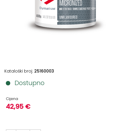
+
Podloge
za
vježbanje
+
Utezi
i
šipke
Bučice
Kataloški broj:
25160003
Girje
–
Dostupno
kettlebells
+
Cijena
Oprema
42,95 €
za
funkcionalni
trening