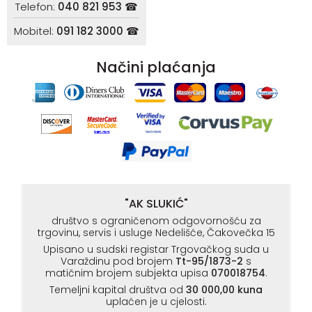
Telefon:
040 821 953 ☎
Mobitel:
091 182 3000 ☎
Načini plaćanja
"AK SLUKIĆ"
društvo s ograničenom odgovornošću za
trgovinu, servis i usluge Nedelišće, Čakovečka 15
Upisano u sudski registar Trgovačkog suda u
Varaždinu pod brojem
Tt-95/1873-2
s
matičnim brojem subjekta upisa
070018754
.
Temeljni kapital društva od
30 000,00 kuna
uplaćen je u cjelosti.