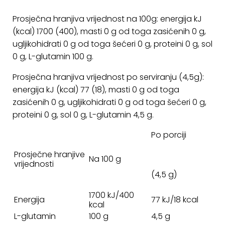
Prosječna hranjiva vrijednost na 100g: energija kJ
(kcal) 1700 (400), masti 0 g od toga zasićenih 0 g,
ugljikohidrati 0 g od toga šećeri 0 g, proteini 0 g, sol
0 g, L-glutamin 100 g.
Prosječna hranjiva vrijednost po serviranju (4,5g):
energija kJ (kcal) 77 (18), masti 0 g od toga
zasićenih 0 g, ugljikohidrati 0 g od toga šećeri 0 g,
proteini 0 g, sol 0 g, L-glutamin 4,5 g.
Po porciji
Prosječne hranjive
Na 100 g
vrijednosti
(4,5 g)
1700 kJ/400
Energija
77 kJ/18 kcal
kcal
L-glutamin
100 g
4,5 g