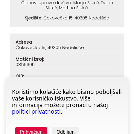
Članovi uprave društva: Marija Slukić, Dejan
Slukić, Martina Slukić.
Sjedište:
Čakovečka 15, 40305 Nedelišće
Adresa
Čakovečka 15, 40305 Nedelišće
Matični broj:
0859605
OIB:
90313890047
Koristimo kolačiće kako bismo poboljšali
IBAN (PBZ):
vaše korisničko iskustvo. Više
HR6923400091116020362
informacija možete pronaći u našoj
IBAN (ZABA):
politici privatnosti
.
HR4623600001101728355
Prihvaćam
Odbijam