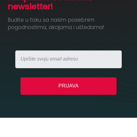
newsletter!
Budite u toku sa našim posebnim
pogodnostima, akcijama i uštedama!