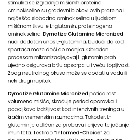
stimulira se izgradnja mišićnih proteina.
KONTAKT
Aminokiseline su građevni blokovi ovih proteina i
najčešća slobodna aminokiselina u ljudskom
Uvjeti
mišićnom tkivu je L-glutamin, proteinogena
poslovanja
aminokiselina.
Dymatize Glutamine Micronized
nudi dodatan unos L-glutamina, budući da kod
Pravila
sportaša može doći do manjka. Obrađen
o
procesom mikronizacije,ovaj l-glutamin prah
kolačićima
ujedno osigurava bržu apsorpciju i veću topljivost.
Zbog neutralnog okusa može se dodati u vodu ili
neki drugi napitak.
Dymatize Glutamine Micronized
potiče rast
volumena mišića, skraćuje period oporavka i
poboljšava izdržljivost kod intenzivnih treninga u
kraćim vremenskim razmacima. Također, L-
glutamin je odličan za probavu i crijeva te jačanje
imuniteta. Testirao
“Informed-Choice”
za