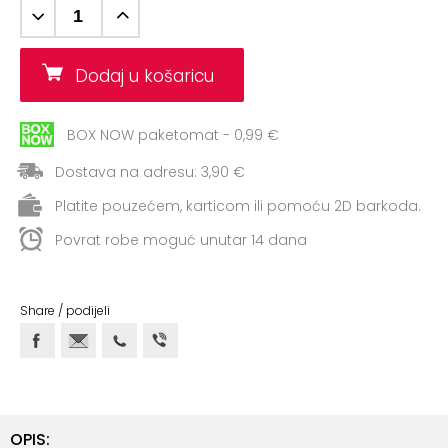
+
Aerobik,
Pilates,
Joga
Dodaj u košaricu
Elastične
trake
BOX NOW paketomat - 0,99 €
+
Dostava na adresu: 3,90 €
Boks
i
Platite pouzećem, karticom ili pomoću 2D barkoda.
Borilački
Povrat robe moguć unutar 14 dana
sportovi
+
Oporavak
Share / podijeli
i
Rehabilitacija
Remeni,
rukavice
i
OPIS: