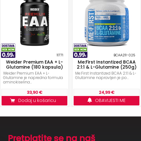
11771
BCAA211-025
Weider Premium EAA + L-
Me:First Instantized BCAA
Glutamine (180 kapsula)
2:1:1 & L-Glutamine (250g)
Weider Premium EAA + L-
Me:First Instantized BCAA 2:1:1 & L-
Glutamine je napredna formula
Glutamine napravljen je po...
aminokiselina...
33,90 €
24,99 €
Dodaj u košaricu
OBAVIJESTI ME
Pretplatite se na naš