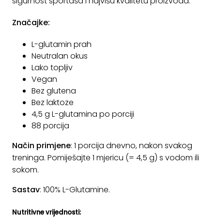
sigurnost sportaša i najvišu kvalitetu proizvoda.
Značajke:
L-glutamin prah
Neutralan okus
Lako topljiv
Vegan
Bez glutena
Bez laktoze
4,5 g L-glutamina po porciji
88 porcija
Način primjene
: 1 porcija dnevno, nakon svakog
treninga. Pomiješajte 1 mjericu (= 4,5 g) s vodom ili
sokom.
Sastav
: 100% L-Glutamine.
Nutritivne vrijednosti: