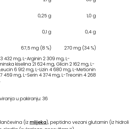
0,25 g
1,0 g
0,1 g
0,4 g
67,5 mg (8 %)
270 mg (34 %)
n 3 432 mg, L-Arginin 2 309 mg, L-
nska kiselina 21 624 mg, Glicin 2 162 mg, L-
-Leucin 6 912 mg, L-Lizin 4 680 mg, L-Metionin
n 7 459 mg, L-Serin 4 374 mg, L-Treonin 4 268
.
rviranja u pakiranju: 36
bjelančevina (iz
mlijeka
), peptidno vezani glutamin (iz hidrol