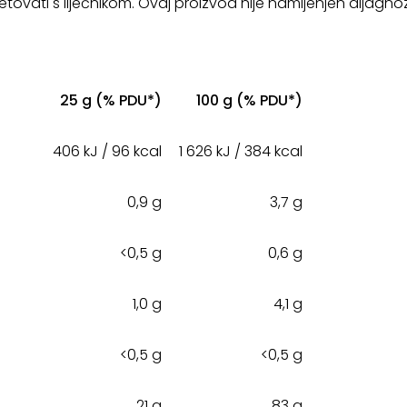
vati s liječnikom. Ovaj proizvod nije namijenjen dijagnozi, li
25 g (% PDU*)
100 g (% PDU*)
406 kJ / 96 kcal
1 626 kJ / 384 kcal
0,9 g
3,7 g
<0,5 g
0,6 g
1,0 g
4,1 g
<0,5 g
<0,5 g
21 g
83 g