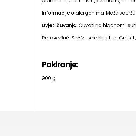
prah smanjene masti (5 % masti), aroma,
Informacije o alergenima
: Može sadrž
Uvjeti čuvanja
: Čuvati na hladnom i suh
Proizvođač:
Sci-Muscle Nutrition GmbH /
Pakiranje:
900 g