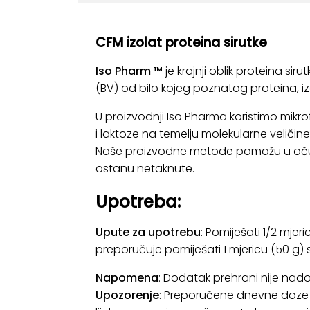
CFM izolat proteina sirutke
Iso Pharm ™
je krajnji oblik proteina sir
(BV) od bilo kojeg poznatog proteina, izo
U proizvodnji Iso Pharma koristimo mikrofi
i laktoze na temelju molekularne veličin
Naše proizvodne metode pomažu u očuva
ostanu netaknute.
Upotreba:
Upute za upotrebu
: Pomiješati 1/2 mjer
preporučuje pomiješati 1 mjericu (50 g) s
Napomena
: Dodatak prehrani nije nad
Upozorenje
: Preporučene dnevne doze n