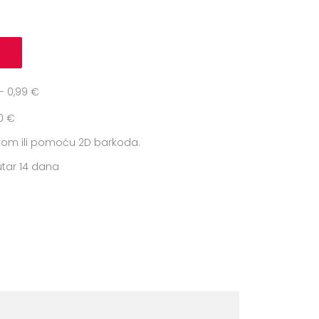
 0,99 €
0 €
icom ili pomoću 2D barkoda.
tar 14 dana