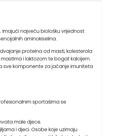
ze. Imajući najveću biološku vrijednost
sencijalnih aminokiselina.
a odvajanje proteina od masti, kolesterola
e mastima i laktozom te bogat kalcijem.
da sve komponente za jačanje imuniteta
. Profesionalnim sportašima se
ohvata male djece.
ljama i djeci. Osobe koje uzimaju