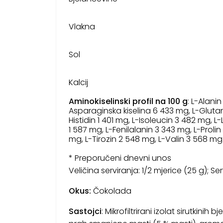
Vlakna
Sol
Kalcij
Aminokiselinski profil na 100 g
: L-Alani
Asparaginska kiselina 6 433 mg, L-Glutami
Histidin 1 401 mg, L-Isoleucin 3 482 mg, L
1 587 mg, L-Fenilalanin 3 343 mg, L-Proli
mg, L-Tirozin 2 548 mg, L-Valin 3 568 mg
* Preporučeni dnevni unos
Veličina serviranja: 1/2 mjerice (25 g); Se
Okus:
Čokolada
Sastojci
: Mikrofiltrirani izolat sirutkinih 