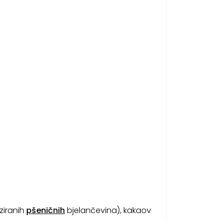
iziranih
pšeničnih
bjelančevina), kakaov