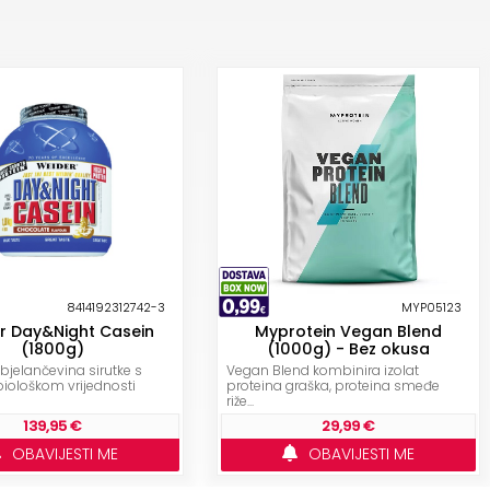
8414192312742-3
MYP05123
r Day&Night Casein
Myprotein Vegan Blend
(1800g)
(1000g) - Bez okusa
t bjelančevina sirutke s
Vegan Blend kombinira izolat
iološkom vrijednosti
proteina graška, proteina smeđe
riže...
139,95 €
29,99 €
OBAVIJESTI ME
OBAVIJESTI ME