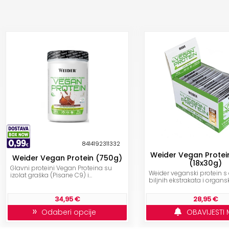
8414192311332
Weider Vegan Protei
Weider Vegan Protein (750g)
(18x30g)
Glavni proteini Vegan Proteina su
Weider veganski protein 
izolat graška (Pisane C9) i...
biljnih ekstrakata i organski
34,95 €
28,95 €
»
Odaberi opcije
OBAVIJESTI 