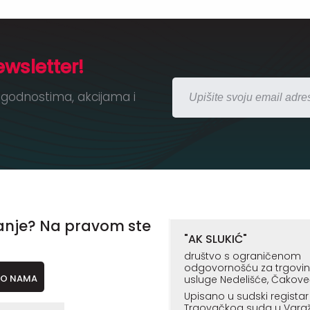
ewsletter!
godnostima, akcijama i
anje? Na pravom ste
"AK SLUKIĆ"
društvo s ograničenom
odgovornošću za trgovinu,
O NAMA
usluge Nedelišće, Čakove
Upisano u sudski registar
Trgovačkog suda u Vara