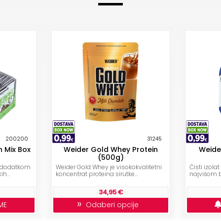
200200
31245
n Mix Box
Weider Gold Whey Protein
Weide
(500g)
s dodatkom
Weider Gold Whey je visokokvalitetni
Čisti izola
h...
koncentrat proteina sirutke...
najvišom b
34,95 €
»
ME
Odaberi opcije