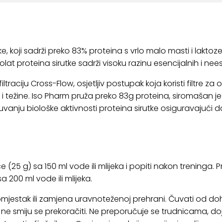
utke, koji sadrži preko 83% proteina s vrlo malo masti i lakto
lat proteina sirutke sadrži visoku razinu esencijalnih i nee
ltraciju Cross-Flow, osjetljiv postupak koja koristi filtre z
e i težine. Iso Pharm pruža preko 83g proteina, siromašan j
nju biološke aktivnosti proteina sirutke osiguravajući 
ice (25 g) sa 150 ml vode ili mlijeka i popiti nakon treninga
a 200 ml vode ili mlijeka.
omjestak ili zamjena uravnoteženoj prehrani. Čuvati od d
e smiju se prekoračiti. Ne preporučuje se trudnicama, doji