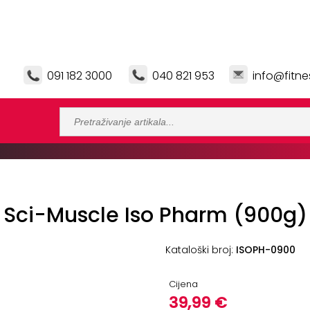
091 182 3000
040 821 953
info@fitne
Sci-Muscle Iso Pharm (900g)
Kataloški broj:
ISOPH-0900
Cijena
39,99 €