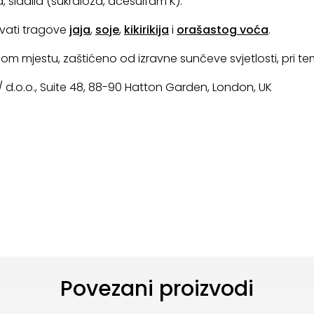
 sladila (sukraloza, acesulfam K).
avati tragove
jaja
,
soje
,
kikirikija
i
orašastog voća
.
om mjestu, zaštićeno od izravne sunčeve svjetlosti, pri te
 d.o.o., Suite 48, 88-90 Hatton Garden, London, UK
Povezani proizvodi