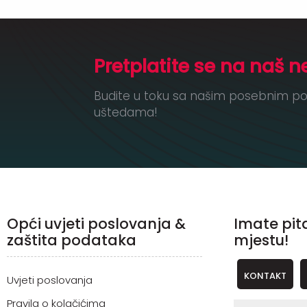
Pretplatite se na naš n
Budite u toku sa našim posebnim po
uštedama!
Opći uvjeti poslovanja &
Imate pit
zaštita podataka
mjestu!
KONTAKT
Uvjeti poslovanja
Pravila o kolačićima