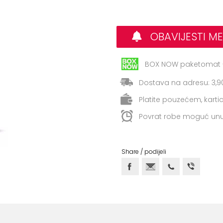
OBAVIJESTI ME
BOX NOW paketomat -
Dostava na adresu: 3,9
Platite pouzećem, kart
Povrat robe moguć unu
Share / podijeli