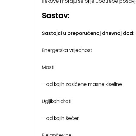
lijekove moraju se prije upotrebe posavjeto
Sastav:
Sastojci u preporučenoj dnevnoj dozi
:
Energetska vrijednost
Masti
– od kojih zasićene masne kiseline
Ugljikohidrati
– od kojih šećeri
Bjelančevine