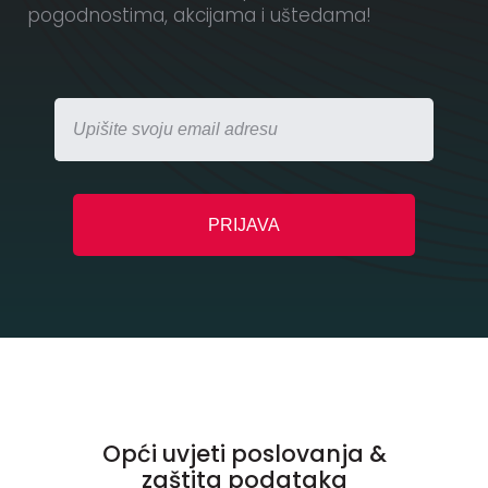
pogodnostima, akcijama i uštedama!
Opći uvjeti poslovanja &
zaštita podataka