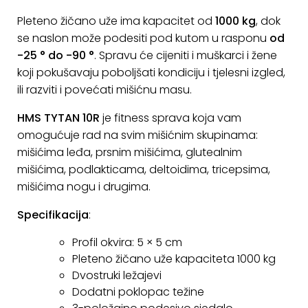
Pleteno žičano uže ima kapacitet od
1000 kg
, dok
se naslon može podesiti pod kutom u rasponu
od
-25 ° do -90 °
. Spravu će cijeniti i muškarci i žene
koji pokušavaju poboljšati kondiciju i tjelesni izgled,
ili razviti i povećati mišićnu masu.
HMS TYTAN 10R
je fitness sprava koja vam
omogućuje rad na svim mišićnim skupinama:
mišićima leđa, prsnim mišićima, glutealnim
mišićima, podlakticama, deltoidima, tricepsima,
mišićima nogu i drugima.
Specifikacija
:
Profil okvira: 5 × 5 cm
Pleteno žičano uže kapaciteta 1000 kg
Dvostruki ležajevi
Dodatni poklopac težine