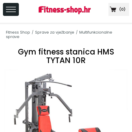
(
0
)
PRIJAVA
/
Fitness Shop
Sprave za vježbanje
Multifunkcionalne
/
/
REGISTRACIJA
sprave
Gym fitness stanica HMS
TYTAN 10R
+
Sportska
prehrana
+
Cardio
oprema
+
Sprave
za
vježbanje