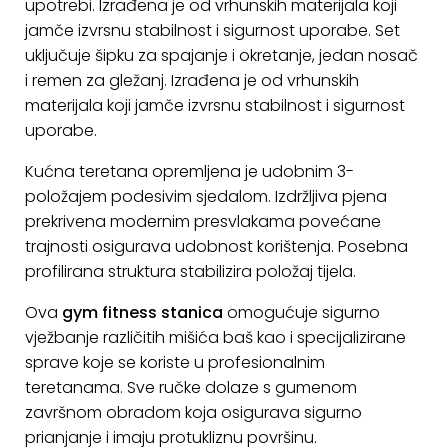
upotrebi. Izrađena je od vrhunskih materijala koji
KONTAKT
jamče izvrsnu stabilnost i sigurnost uporabe. Set
uključuje šipku za spajanje i okretanje, jedan nosač
Uvjeti
i remen za gležanj. Izrađena je od vrhunskih
poslovanja
materijala koji jamče izvrsnu stabilnost i sigurnost
uporabe.
Pravila
o
Kućna teretana opremljena je udobnim 3-
kolačićima
položajem podesivim sjedalom. Izdržljiva pjena
prekrivena modernim presvlakama povećane
trajnosti osigurava udobnost korištenja. Posebna
profilirana struktura stabilizira položaj tijela.
Ova
gym fitness stanica
omogućuje sigurno
vježbanje različitih mišića baš kao i specijalizirane
sprave koje se koriste u profesionalnim
teretanama. Sve ručke dolaze s gumenom
završnom obradom koja osigurava sigurno
prianjanje i imaju protukliznu površinu.