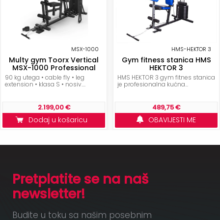
MSX-1000
HMS-HEKTOR 3
Multy gym Toorx Vertical
Gym fitness stanica HMS
MSX-1000 Professional
HEKTOR 3
90 kg utega • cable fly • leg
HMS HEKTOR 3 gym fitnes stanica
extension • klasa S • nosiv....
je profesionalna kućna...
2.199,00 €
489,75 €
Dodaj u košaricu
OBAVIJESTI ME
Pretplatite se na naš
newsletter!
Budite u toku sa našim posebnim