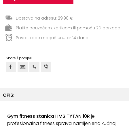
ostalo
Sportske
Dostava na adresu: 29,90 €
torbe
Platite pouzećem, karticom ili pomoću 2D barkoda.
i
ruksaci
Povrat robe moguć unutar 14 dana
+
Igre
i
Share / podijeli
Razonoda
+
Odjeća
Pripreme
OPIS:
za
ljeto
O
Gym fitness stanica HMS TYTAN 10R
je
NAMA
profesionalna fitness sprava namijenjena kućnoj