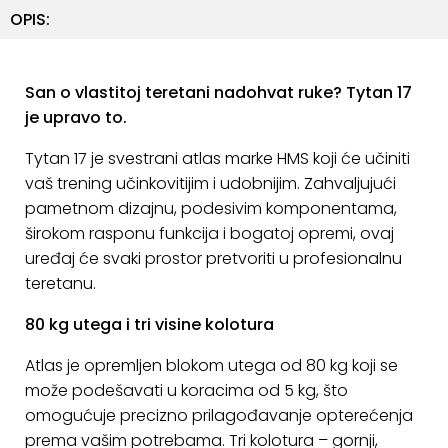
OPIS:
KONTAKT
Uvjeti
poslovanja
San o vlastitoj teretani nadohvat ruke? Tytan 17
je upravo to.
Pravila
Tytan 17 je svestrani atlas marke HMS koji će učiniti
o
vaš trening učinkovitijim i udobnijim. Zahvaljujući
kolačićima
pametnom dizajnu, podesivim komponentama,
širokom rasponu funkcija i bogatoj opremi, ovaj
uređaj će svaki prostor pretvoriti u profesionalnu
teretanu.
80 kg utega i tri visine kolotura
Atlas je opremljen blokom utega od 80 kg koji se
može podešavati u koracima od 5 kg, što
omogućuje precizno prilagođavanje opterećenja
prema vašim potrebama. Tri kolotura – gornji,