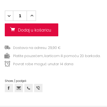
ostalo
Sportske
torbe
i
ruksaci
Dodaj u košaricu
+
Igre
i
Dostava na adresu: 29,90 €
Razonoda
Platite pouzećem, karticom ili pomoću 2D barkoda.
+
Odjeća
Povrat robe moguć unutar 14 dana
Pripreme
za
Share / podijeli
ljeto
O
NAMA