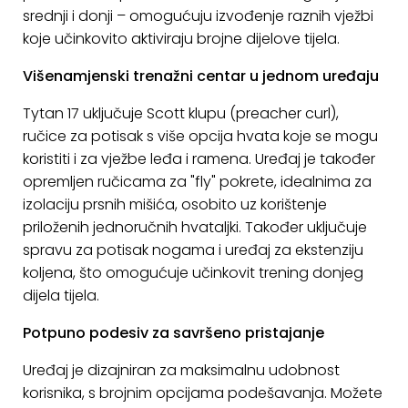
srednji i donji – omogućuju izvođenje raznih vježbi
koje učinkovito aktiviraju brojne dijelove tijela.
Višenamjenski trenažni centar u jednom uređaju
Tytan 17 uključuje Scott klupu (preacher curl),
ručice za potisak s više opcija hvata koje se mogu
koristiti i za vježbe leđa i ramena. Uređaj je također
opremljen ručicama za "fly" pokrete, idealnima za
izolaciju prsnih mišića, osobito uz korištenje
priloženih jednoručnih hvataljki. Također uključuje
spravu za potisak nogama i uređaj za ekstenziju
koljena, što omogućuje učinkovit trening donjeg
dijela tijela.
Potpuno podesiv za savršeno pristajanje
Uređaj je dizajniran za maksimalnu udobnost
korisnika, s brojnim opcijama podešavanja. Možete