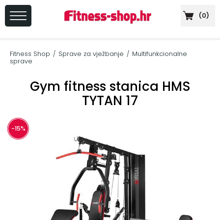
(
0
)
PRIJAVA
/
Fitness Shop
Sprave za vježbanje
Multifunkcionalne
/
/
REGISTRACIJA
sprave
Gym fitness stanica HMS
TYTAN 17
+
Sportska
prehrana
-15%
+
Cardio
oprema
+
Sprave
za
vježbanje