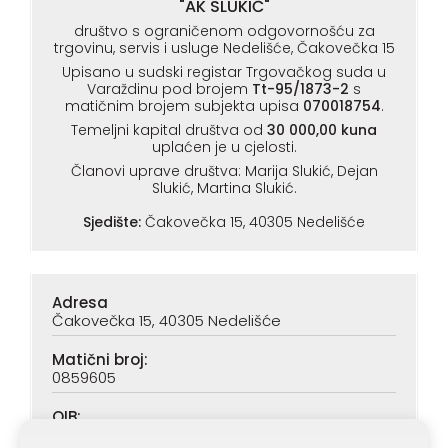
"AK SLUKIĆ"
društvo s ograničenom odgovornošću za
trgovinu, servis i usluge Nedelišće, Čakovečka 15
Upisano u sudski registar Trgovačkog suda u
Varaždinu pod brojem
Tt-95/1873-2
s
matičnim brojem subjekta upisa
070018754
.
Temeljni kapital društva od
30 000,00 kuna
uplaćen je u cjelosti.
Članovi uprave društva: Marija Slukić, Dejan
Slukić, Martina Slukić.
Sjedište:
Čakovečka 15, 40305 Nedelišće
Adresa
Čakovečka 15, 40305 Nedelišće
Matični broj:
0859605
OIB:
90313890047