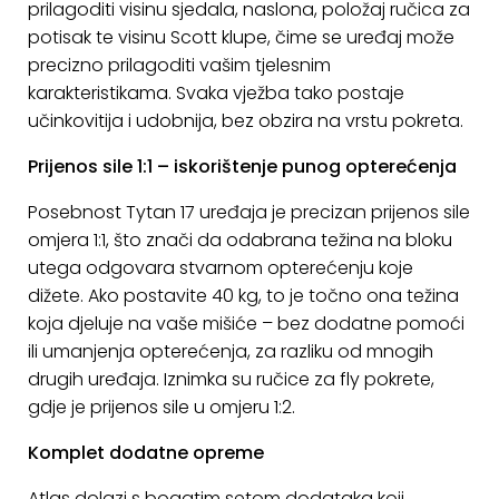
prilagoditi visinu sjedala, naslona, položaj ručica za
potisak te visinu Scott klupe, čime se uređaj može
precizno prilagoditi vašim tjelesnim
karakteristikama. Svaka vježba tako postaje
učinkovitija i udobnija, bez obzira na vrstu pokreta.
Prijenos sile 1:1 – iskorištenje punog opterećenja
Posebnost Tytan 17 uređaja je precizan prijenos sile
omjera 1:1, što znači da odabrana težina na bloku
utega odgovara stvarnom opterećenju koje
dižete. Ako postavite 40 kg, to je točno ona težina
koja djeluje na vaše mišiće – bez dodatne pomoći
ili umanjenja opterećenja, za razliku od mnogih
drugih uređaja. Iznimka su ručice za fly pokrete,
gdje je prijenos sile u omjeru 1:2.
Komplet dodatne opreme
Atlas dolazi s bogatim setom dodataka koji