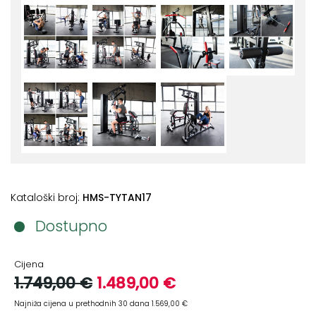
+
Aerobik,
Pilates,
Joga
Elastične
trake
+
Boks
i
Borilački
sportovi
Kataloški broj:
HMS-TYTAN17
+
Oporavak
i
Dostupno
Rehabilitacija
Cijena
Remeni,
1.749,00 €
1.489,00 €
rukavice
i
Najniža cijena u prethodnih 30 dana 1.569,00 €