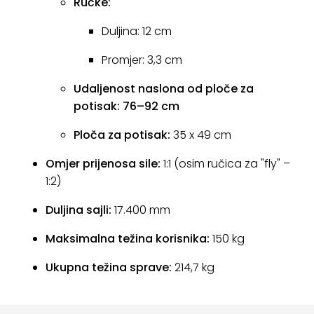
Ručke:
Duljina: 12 cm
Promjer: 3,3 cm
Udaljenost naslona od ploče za
potisak: 76–92 cm
Ploča za potisak:
35 x 49 cm
Omjer prijenosa sile:
1:1 (osim ručica za "fly" –
1:2)
Duljina sajli:
17.400 mm
Maksimalna težina korisnika:
150 kg
Ukupna težina sprave:
214,7 kg