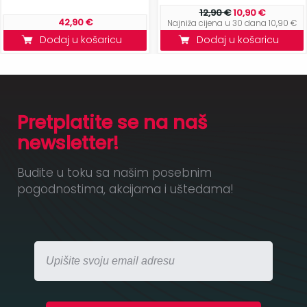
12,90 €
10,90 €
42,90 €
Najniža cijena u 30 dana 10,90 €
Dodaj u košaricu
Dodaj u košaricu
Pretplatite se na naš
newsletter!
Budite u toku sa našim posebnim
pogodnostima, akcijama i uštedama!