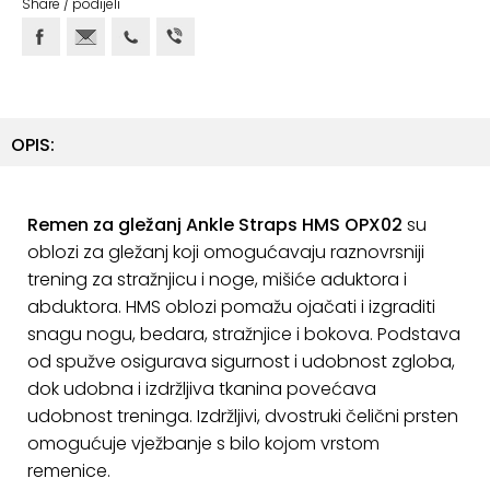
Share / podijeli
ostalo
Sportske
torbe
i
ruksaci
OPIS:
+
Igre
i
Remen za gležanj Ankle Straps HMS OPX02
su
Razonoda
oblozi za gležanj koji omogućavaju raznovrsniji
trening za stražnjicu i noge, mišiće aduktora i
+
Odjeća
abduktora.
HMS oblozi pomažu ojačati i izgraditi
snagu nogu, bedara, stražnjice i bokova.
P
odstava
Pripreme
od spužve osigurava sigurnost i udobnost zgloba,
za
dok udobna i izdržljiva tkanina povećava
ljeto
udobnost treninga.
Izdržljivi, dvostruki čelični prsten
O
omogućuje vježbanje s bilo kojom vrstom
NAMA
remenice.