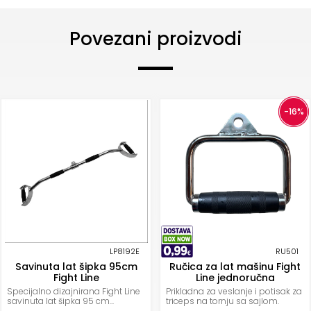
Povezani proizvodi
-16%
LP8192E
RU501
Savinuta lat šipka 95cm
Ručica za lat mašinu Fight
Fight Line
Line jednoručna
Specijalno dizajnirana Fight Line
Prikladna za veslanje i potisak za
savinuta lat šipka 95 cm...
triceps na tornju sa sajlom.