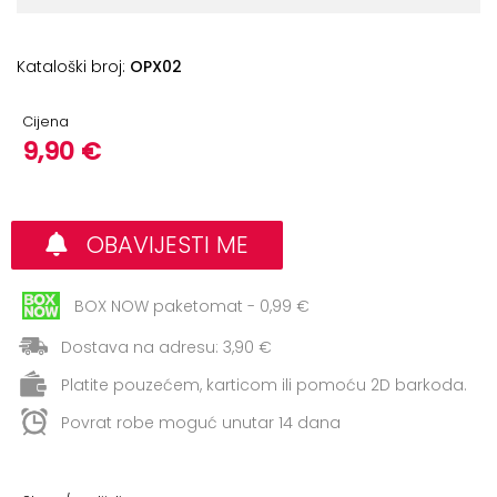
+
Aerobik,
Pilates,
Joga
Kataloški broj:
OPX02
Elastične
Cijena
trake
9,90 €
+
Boks
i
OBAVIJESTI ME
Borilački
sportovi
BOX NOW paketomat - 0,99 €
+
Oporavak
Dostava na adresu: 3,90 €
i
Rehabilitacija
Platite pouzećem, karticom ili pomoću 2D barkoda.
Povrat robe moguć unutar 14 dana
Remeni,
rukavice
i