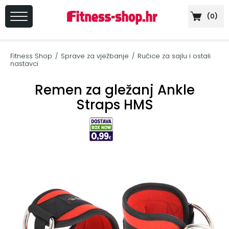
(
0
)
PRIJAVA
/
Fitness Shop
Sprave za vježbanje
Ručice za sajlu i ostali
/
/
REGISTRACIJA
nastavci
Remen za gležanj Ankle
Straps HMS
+
Sportska
prehrana
+
Cardio
oprema
+
Sprave
za
vježbanje