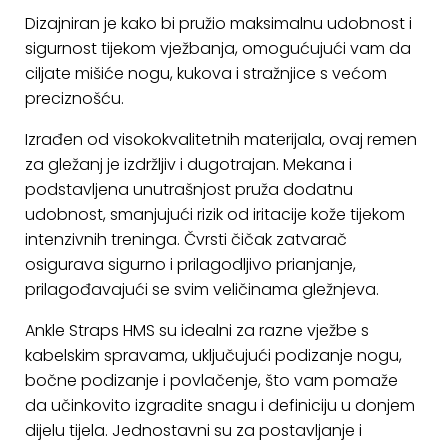
KONTAKT
Dizajniran je kako bi pružio maksimalnu udobnost i
sigurnost tijekom vježbanja, omogućujući vam da
Uvjeti
ciljate mišiće nogu, kukova i stražnjice s većom
poslovanja
preciznošću.
Pravila
Izrađen od visokokvalitetnih materijala, ovaj remen
o
za gležanj je izdržljiv i dugotrajan. Mekana i
kolačićima
podstavljena unutrašnjost pruža dodatnu
udobnost, smanjujući rizik od iritacije kože tijekom
intenzivnih treninga. Čvrsti čičak zatvarač
osigurava sigurno i prilagodljivo prianjanje,
prilagođavajući se svim veličinama gležnjeva.
Ankle Straps HMS su idealni za razne vježbe s
kabelskim spravama, uključujući podizanje nogu,
bočne podizanje i povlačenje, što vam pomaže
da učinkovito izgradite snagu i definiciju u donjem
dijelu tijela. Jednostavni su za postavljanje i