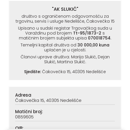
"AK SLUKIĆ"
društvo s ograničenom odgovornošću za
trgovinu, servis i usluge Nedelišće, Čakovečka 15
Upisano u sudski registar Trgovačkog suda u
Varaždinu pod brojem
Tt-95/1873-2
s
matičnim brojem subjekta upisa
070018754
.
Temeljni kapital društva od
30 000,00 kuna
uplaćen je u cjelosti.
Članovi uprave društva: Marija Slukić, Dejan
Slukić, Martina Slukić.
Sjedište:
Čakovečka 15, 40305 Nedelišće
Adresa
Čakovečka 15, 40305 Nedelišće
Matični broj:
0859605
OIB: