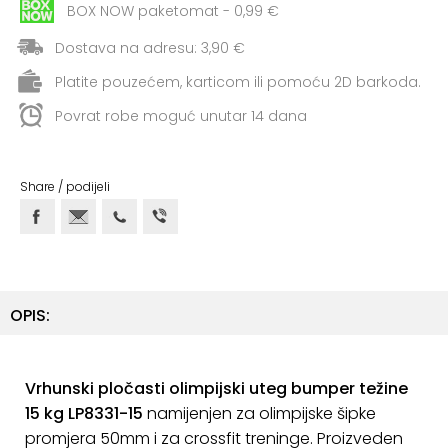
+
Aerobik,
BOX NOW paketomat - 0,99 €
Pilates,
Dostava na adresu: 3,90 €
Joga
Platite pouzećem, karticom ili pomoću 2D barkoda.
Elastične
Povrat robe moguć unutar 14 dana
trake
+
Boks
Share / podijeli
i
Borilački
sportovi
+
Oporavak
i
OPIS:
Rehabilitacija
Remeni,
Vrhunski pločasti olimpijski uteg bumper težine
rukavice
15 kg
LP8331-15
namijenjen za olimpijske šipke
i
promjera 50mm i za crossfit treninge. Proizveden