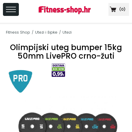
(
0
)
PRIJAVA
/
Fitness Shop
Utezi i šipke
Utezi
/
/
REGISTRACIJA
Olimpijski uteg bumper 15kg
50mm LivePRO crno-žuti
+
Sportska
prehrana
+
Cardio
oprema
+
Sprave
za
vježbanje