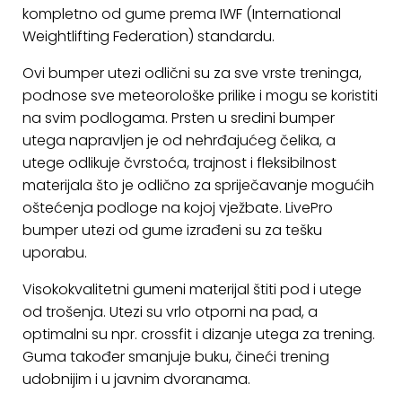
ostalo
kompletno od gume prema IWF (International
Weightlifting Federation) standardu.
Sportske
torbe
Ovi bumper utezi odlični su za sve vrste treninga,
i
podnose sve meteorološke prilike i mogu se koristiti
ruksaci
na svim podlogama.
Prsten u sredini bumper
utega napravljen je od nehrđajućeg čelika, a
+
Igre
utege odlikuje čvrstoća, trajnost i fleksibilnost
i
materijala što je odlično za spriječavanje mogućih
Razonoda
oštećenja podloge na kojoj vježbate. LivePro
+
bumper utezi od gume izrađeni su za tešku
Odjeća
uporabu.
Pripreme
Visokokvalitetni gumeni materijal štiti pod i utege
za
od trošenja. Utezi su vrlo otporni na pad, a
ljeto
optimalni su npr. crossfit i dizanje utega za trening.
Guma također smanjuje buku, čineći trening
O
udobnijim i u javnim dvoranama.
NAMA