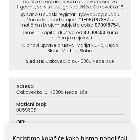
društvo s ograničenom odgovornošću za
trgovinu, servis i usluge Nedelišće, Čakovečka 15
Upisano u sudski registar Trgovačkog suda u
Varaždinu pod brojem
Tt-95/1873-2
s
matičnim brojem subjekta upisa
070018754
.
Temeljni kapital društva od
30 000,00 kuna
uplaćen je u cjelosti.
Članovi uprave društva: Marija Slukić, Dejan
Slukić, Martina Slukić.
Sjedište:
Čakovečka 15, 40305 Nedelišće
Adresa
Čakovečka 15, 40305 Nedelišće
Matični broj:
0859605
OIB:
90313890047
Koristimo kolačiće kako bismo poboljšali
IBAN (PBZ):