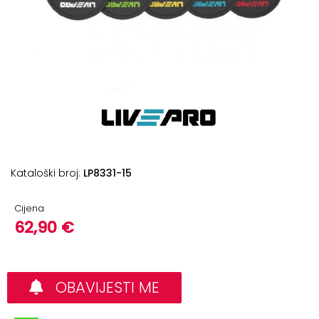
+
Podloge
za
vježbanje
+
Utezi
i
šipke
Bučice
Kataloški broj:
LP8331-15
Girje
–
Cijena
kettlebells
62,90 €
+
Oprema
za
funkcionalni
OBAVIJESTI ME
trening