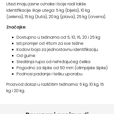
Utezi imaju jasne oznake i boje radi lakše
KONTAKT
identifikacije. Boje utega: 5 kg (bijela), 10 kg
(zelena), 15 kg (žuta), 20 kg (plava), 25 kg (crvena).
Uvjeti
poslovanja
Značajke:
Pravila
Dostupno u težinama od 5, 10, 15, 20 i 25 kg
o
Isti promjer od 45cm za sve težine
kolačićima
Kodovi boja za jednostavnu identifikaciju
Od gume
Središnja rupa od nehrđajućeg čelika
Pogodno za šipke od 50 mm (olimpijske šipke)
Podnosi padanje i tešku uporabu
Proizvod dolazi u različitim težinama: 5 kg, 10 kg, 15
kg i 20 kg.