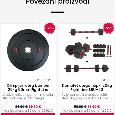
Povezani proizvodi
-20%
-35%
LP8038-25
SBU-20
Olimpijski uteg bumper
Komplet utega i šipki 20kg
25kg 50mm Fight Line
Fight Line SBU–20
Visokokvalitetni gumeni materijal
Dvije jednoručne bučice, četiri
štiti pod i utege od trošenja.
stezaljke, spojna šipka i ukupno...
86,90 €
69,50 €
59,90 €
38,90 €
Najniža cijena u 30 dana 90,92 €
Najniža cijena u 30 dana 42,90 €