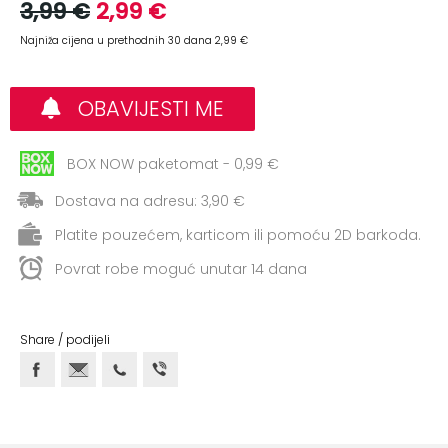
+
3,99 €
2,99 €
Aerobik,
Pilates,
Najniža cijena u prethodnih 30 dana 2,99 €
Joga
Elastične
OBAVIJESTI ME
trake
BOX NOW paketomat - 0,99 €
+
Boks
i
Dostava na adresu: 3,90 €
Borilački
Platite pouzećem, karticom ili pomoću 2D barkoda.
sportovi
Povrat robe moguć unutar 14 dana
+
Oporavak
i
Rehabilitacija
Share / podijeli
Remeni,
rukavice
i