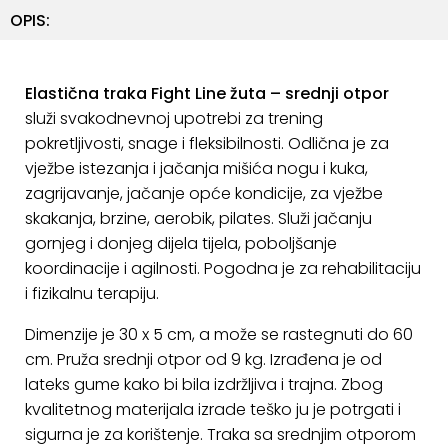
ostalo
OPIS:
Sportske
torbe
Elastična traka Fight Line žuta – srednji otpor
i
služi svakodnevnoj upotrebi za trening
ruksaci
pokretljivosti, snage i fleksibilnosti. Odlična je za
+
vježbe istezanja i jačanja mišića nogu i kuka,
Igre
zagrijavanje, jačanje opće kondicije, za vježbe
i
Razonoda
skakanja, brzine, aerobik, pilates. Služi jačanju
gornjeg i donjeg dijela tijela, poboljšanje
+
Odjeća
koordinacije i agilnosti. Pogodna je za rehabilitaciju
i fizikalnu terapiju.
Pripreme
za
Dimenzije je 30 x 5 cm, a može se rastegnuti do 60
ljeto
cm. Pruža srednji otpor od 9 kg. Izrađena je od
lateks gume kako bi bila izdržljiva i trajna. Zbog
O
kvalitetnog materijala izrade teško ju je potrgati i
NAMA
sigurna je za korištenje. Traka sa srednjim otporom