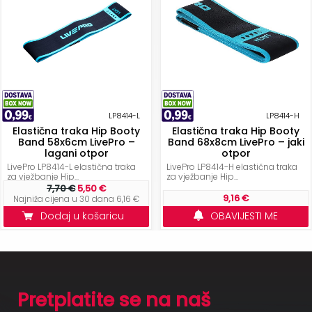
LP8414-L
LP8414-H
Elastična traka Hip Booty
Elastična traka Hip Booty
Band 58x6cm LivePro –
Band 68x8cm LivePro – jaki
lagani otpor
otpor
LivePro LP8414-L elastična traka
LivePro LP8414-H elastična traka
za vježbanje Hip...
za vježbanje Hip...
7,70 €
5,50 €
9,16 €
Najniža cijena u 30 dana 6,16 €
Dodaj u košaricu
OBAVIJESTI ME
Pretplatite se na naš