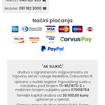
Telefon:
040 821 953 ☎
Mobitel:
091 182 3000 ☎
Načini plaćanja
"AK SLUKIĆ"
društvo s ograničenom odgovornošću za
trgovinu, servis i usluge Nedelišće, Čakovečka 15
Upisano u sudski registar Trgovačkog suda u
Varaždinu pod brojem
Tt-95/1873-2
s
matičnim brojem subjekta upisa
070018754
.
Temeljni kapital društva od
30 000,00 kuna
uplaćen je u cjelosti.