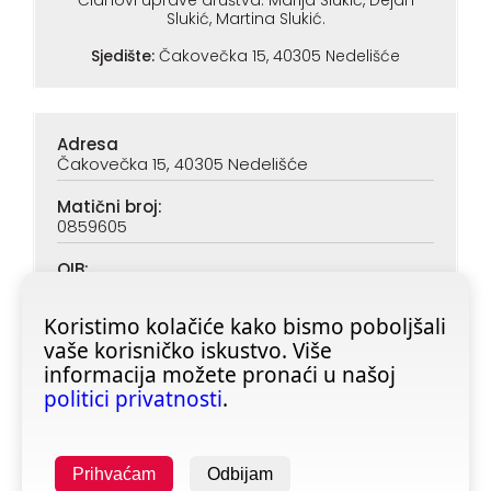
Članovi uprave društva: Marija Slukić, Dejan
Slukić, Martina Slukić.
Sjedište:
Čakovečka 15, 40305 Nedelišće
Adresa
Čakovečka 15, 40305 Nedelišće
Matični broj:
0859605
OIB:
90313890047
Koristimo kolačiće kako bismo poboljšali
IBAN (PBZ):
vaše korisničko iskustvo. Više
HR6923400091116020362
informacija možete pronaći u našoj
IBAN (ZABA):
politici privatnosti
.
HR4623600001101728355
Prihvaćam
Odbijam
Copyright © 2025 All rights reserved -
fitness-shop.hr
| Izrada: