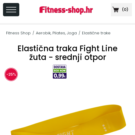
(
0
)
PRIJAVA
/
Fitness Shop
Aerobik, Pilates, Joga
Elastične trake
/
/
REGISTRACIJA
Elastična traka Fight Line
žuta - srednji otpor
+
Sportska
-25%
prehrana
+
Cardio
oprema
+
Sprave
za
vježbanje