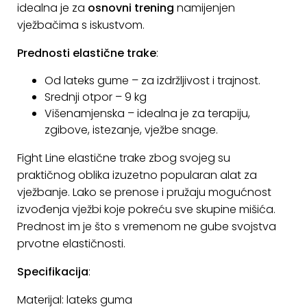
idealna je za
osnovni trening
namijenjen
KONTAKT
vježbačima s iskustvom.
Uvjeti
Prednosti elastične trake
:
poslovanja
Od lateks gume – za izdržljivost i trajnost.
Pravila
Srednji otpor – 9 kg
o
Višenamjenska – idealna je za terapiju,
kolačićima
zgibove, istezanje, vježbe snage.
Fight Line elastične trake zbog svojeg su
praktičnog oblika izuzetno popularan alat za
vježbanje. Lako se prenose i pružaju mogućnost
izvođenja vježbi koje pokreću sve skupine mišića.
Prednost im je što s vremenom ne gube svojstva
prvotne elastičnosti.
Specifikacija
:
Materijal: lateks guma