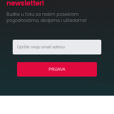
newsletter!
Budite u toku sa našim posebnim
pogodnostima, akcijama i uštedama!