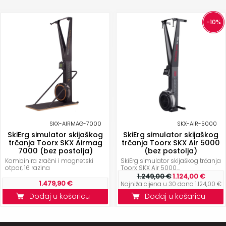
-10%
SKX-AIRMAG-7000
SKX-AIR-5000
SkiErg simulator skijaškog
SkiErg simulator skijaškog
trčanja Toorx SKX Airmag
trčanja Toorx SKX Air 5000
7000 (bez postolja)
(bez postolja)
Kombinira zračni i magnetski
SkiErg simulator skijaškog trčanja
otpor, 16 razina
Toorx SKX Air 5000...
1.249,00 €
1.124,00 €
1.479,90 €
Najniža cijena u 30 dana 1.124,00 €
Dodaj u košaricu
Dodaj u košaricu