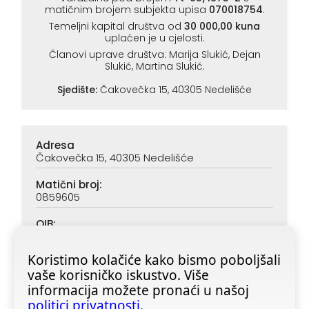
matičnim brojem subjekta upisa
070018754
.
Temeljni kapital društva od
30 000,00 kuna
uplaćen je u cjelosti.
Članovi uprave društva: Marija Slukić, Dejan
Slukić, Martina Slukić.
Sjedište:
Čakovečka 15, 40305 Nedelišće
Adresa
Čakovečka 15, 40305 Nedelišće
Matični broj:
0859605
OIB:
90313890047
Koristimo kolačiće kako bismo poboljšali
IBAN (PBZ):
vaše korisničko iskustvo. Više
HR6923400091116020362
informacija možete pronaći u našoj
IBAN (ZABA):
politici privatnosti
.