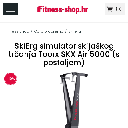
(
0
)
PRIJAVA
/
Fitness Shop
Cardio oprema
Ski erg
/
/
REGISTRACIJA
SkiErg simulator skijaškog
trčanja Toorx SKX Air 5000 (s
postoljem)
+
Sportska
prehrana
-10%
+
Cardio
oprema
+
Sprave
za
vježbanje