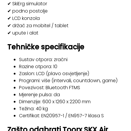
✔ SkiErg simulator
✔ podno postolje
✔ LCD konzola
✔ držač za mobitel / tablet
✔ upute i alat
Tehničke specifikacije
Sustav otpora: zračni
Razine otpora: 10
Zaslon: LCD (plavo osvjetljenje)
Programi: više (intervali, countdown, game)
Povezivost: Bluetooth FTMS
Mjerenje pulsa: da
Dimenzije: 600 x 1260 x 2200 mm
Težina: 40 kg
Certifikat: EN20957-1 / EN957-7 klasa S
Zašto odabrati Toorx SKX Air