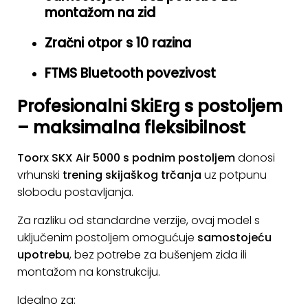
montažom na zid
KONTAKT
Zračni otpor s 10 razina
Uvjeti
poslovanja
FTMS Bluetooth povezivost
Pravila
Profesionalni SkiErg s postoljem
o
– maksimalna fleksibilnost
kolačićima
Toorx SKX Air 5000 s podnim postoljem
donosi
vrhunski
trening skijaškog trčanja
uz potpunu
slobodu postavljanja.
Za razliku od standardne verzije, ovaj model s
uključenim postoljem omogućuje
samostojeću
upotrebu
, bez potrebe za bušenjem zida ili
montažom na konstrukciju.
Idealno za: