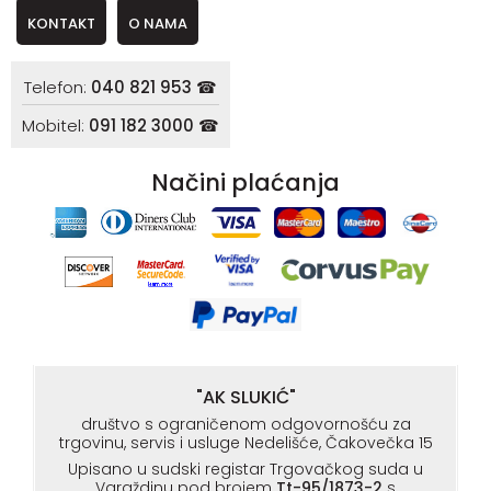
KONTAKT
O NAMA
Telefon:
040 821 953 ☎
Mobitel:
091 182 3000 ☎
Načini plaćanja
"AK SLUKIĆ"
društvo s ograničenom odgovornošću za
trgovinu, servis i usluge Nedelišće, Čakovečka 15
Upisano u sudski registar Trgovačkog suda u
Varaždinu pod brojem
Tt-95/1873-2
s