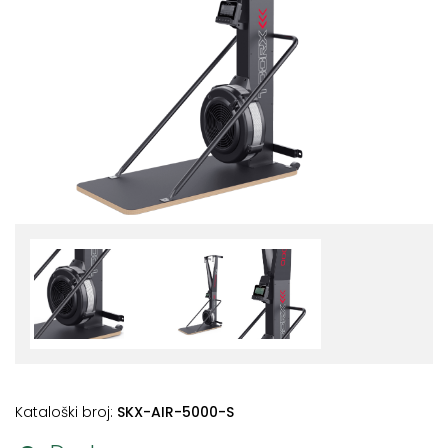
+
Podloge
za
vježbanje
+
Utezi
i
šipke
Bučice
Girje
–
kettlebells
+
Oprema
za
funkcionalni
Kataloški broj:
SKX-AIR-5000-S
trening