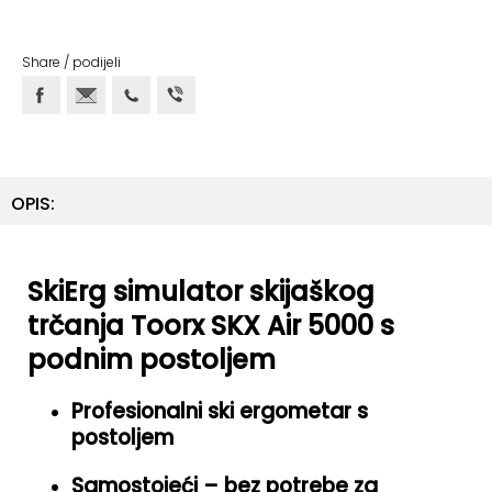
ostalo
Sportske
Share / podijeli
torbe
i
ruksaci
+
Igre
OPIS:
i
Razonoda
+
SkiErg simulator skijaškog
Odjeća
trčanja Toorx SKX Air 5000 s
Pripreme
podnim postoljem
za
ljeto
Profesionalni ski ergometar s
postoljem
O
NAMA
Samostojeći – bez potrebe za