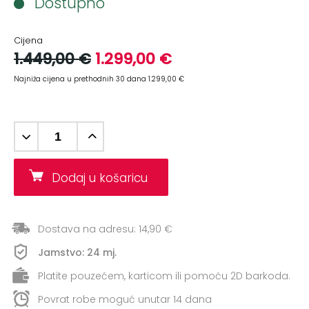
Dostupno
+
Aerobik,
Pilates,
Joga
Cijena
1.449,00 €
1.299,00 €
Elastične
Najniža cijena u prethodnih 30 dana 1.299,00 €
trake
+
Boks
i
Borilački
sportovi
Dodaj u košaricu
+
Oporavak
i
Dostava na adresu: 14,90 €
Rehabilitacija
Jamstvo: 24 mj.
Remeni,
Platite pouzećem, karticom ili pomoću 2D barkoda.
rukavice
i
Povrat robe moguć unutar 14 dana