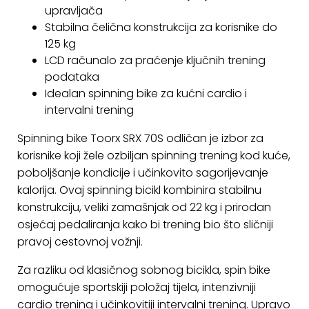
upravljača
KONTAKT
Stabilna čelična konstrukcija za korisnike do
125 kg
Uvjeti
LCD računalo za praćenje ključnih trening
poslovanja
podataka
Idealan spinning bike za kućni cardio i
Pravila
intervalni trening
o
kolačićima
Spinning bike Toorx SRX 70S odličan je izbor za
korisnike koji žele ozbiljan spinning trening kod kuće,
poboljšanje kondicije i učinkovito sagorijevanje
kalorija. Ovaj spinning bicikl kombinira stabilnu
konstrukciju, veliki zamašnjak od 22 kg i prirodan
osjećaj pedaliranja kako bi trening bio što sličniji
pravoj cestovnoj vožnji.
Za razliku od klasičnog sobnog bicikla, spin bike
omogućuje sportskiji položaj tijela, intenzivniji
cardio trening i učinkovitiji intervalni trening. Upravo