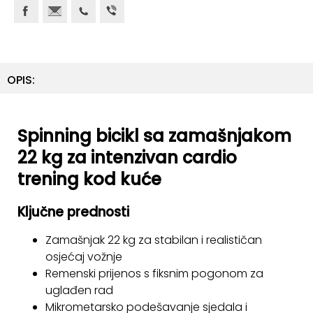
ostalo
Sportske
torbe
i
OPIS:
ruksaci
+
Igre
Spinning bicikl sa zamašnjakom
i
Razonoda
22 kg za intenzivan cardio
trening kod kuće
+
Odjeća
Ključne prednosti
Pripreme
za
Zamašnjak 22 kg za stabilan i realističan
ljeto
osjećaj vožnje
Remenski prijenos s fiksnim pogonom za
O
uglađen rad
NAMA
Mikrometarsko podešavanje sjedala i