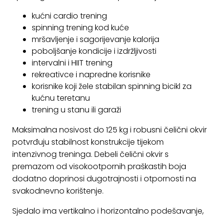
kućni cardio trening
spinning trening kod kuće
mršavljenje i sagorijevanje kalorija
poboljšanje kondicije i izdržljivosti
intervalni i HIIT trening
rekreativce i napredne korisnike
korisnike koji žele stabilan spinning bicikl za
kućnu teretanu
trening u stanu ili garaži
Maksimalna nosivost do 125 kg i robusni čelični okvir
potvrđuju stabilnost konstrukcije tijekom
intenzivnog treninga. Debeli čelični okvir s
premazom od visokootpornih praškastih boja
dodatno doprinosi dugotrajnosti i otpornosti na
svakodnevno korištenje.
Sjedalo ima vertikalno i horizontalno podešavanje,