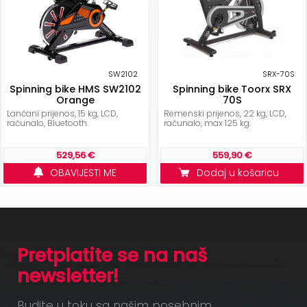
SW2102
SRX-70S
Spinning bike HMS SW2102
Spinning bike Toorx SRX
Orange
70S
Lančani prijenos, 15 kg, LCD,
Remenski prijenos, 22 kg, LCD,
računalo, Bluetooth.
računalo, max 125 kg.
529,56 €
559,90 €
OBAVIJESTI ME
Dodaj u košaricu
Pretplatite se na naš
newsletter!
Budite u toku sa našim posebnim