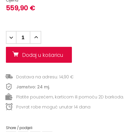
Cijena
+
Aerobik,
559,90 €
Pilates,
Joga
Elastične
trake
+
Boks
Dodaj u košaricu
i
Borilački
sportovi
Dostava na adresu: 14,90 €
+
Oporavak
Jamstvo: 24 mj.
i
Platite pouzećem, karticom ili pomoću 2D barkoda.
Rehabilitacija
Povrat robe moguć unutar 14 dana
Remeni,
rukavice
i
Share / podijeli