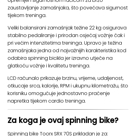
opremljen sigurnosnom ručicom za brzo
zaustavljanje zamašnjaka, što povećava sigurnost
tijekom treninga.
Veliki balansirani zamašnjak težine 22 kg osigurava
stabilno pedaliranje i prirodan osjećaj vožnje čak i
pri većim intenzitetima treninga. Upravo je težina
zamašnjaka jedna od najvažnijih karakteristika kod
odabira spinning bicikla jer izravno utječe na
glatkoću vožnje i kvalitetu treninga.
LCD računalo prikazuje brzinu, vrijeme, udaljenost,
otkucaje srca, kalorije, RPM i ukupnu kilometražu, što
korisniku omogućuje jednostavno praćenje
napretka tijekom cardio treninga.
Za koga je ovaj spinning bike?
Spinning bike Toorx SRX 70S prikladan je za: