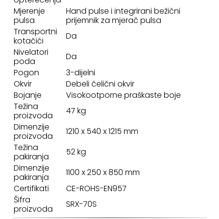
Mjerenje
Hand pulse i integrirani bežični
pulsa
prijemnik za mjerač pulsa
Transportni
Da
kotačići
Nivelatori
Da
poda
Pogon
3-dijelni
Okvir
Debeli čelični okvir
Bojanje
Visokootporne praškaste boje
Težina
47 kg
proizvoda
Dimenzije
1210 x 540 x 1215 mm
proizvoda
Težina
52 kg
pakiranja
Dimenzije
1100 x 250 x 850 mm
pakiranja
Certifikati
CE-ROHS-EN957
Šifra
SRX-70S
proizvoda