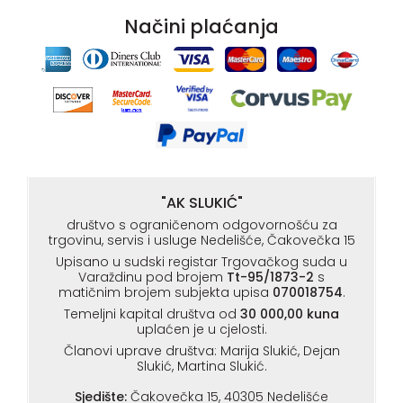
Načini plaćanja
"AK SLUKIĆ"
društvo s ograničenom odgovornošću za
trgovinu, servis i usluge Nedelišće, Čakovečka 15
Upisano u sudski registar Trgovačkog suda u
Varaždinu pod brojem
Tt-95/1873-2
s
matičnim brojem subjekta upisa
070018754
.
Temeljni kapital društva od
30 000,00 kuna
uplaćen je u cjelosti.
Članovi uprave društva: Marija Slukić, Dejan
Slukić, Martina Slukić.
Sjedište:
Čakovečka 15, 40305 Nedelišće