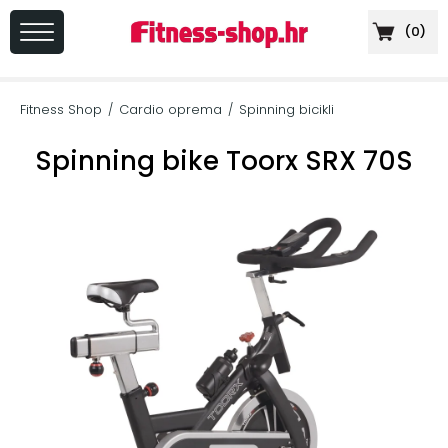
(
0
)
PRIJAVA
/
Fitness Shop
Cardio oprema
Spinning bicikli
/
/
REGISTRACIJA
Spinning bike Toorx SRX 70S
+
Sportska
prehrana
+
Cardio
oprema
+
Sprave
za
vježbanje