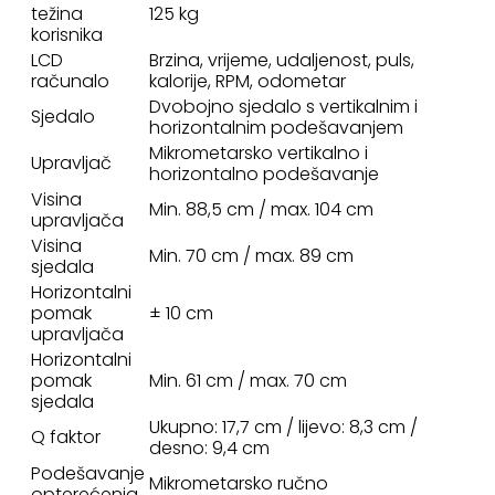
težina
125 kg
korisnika
LCD
Brzina, vrijeme, udaljenost, puls,
računalo
kalorije, RPM, odometar
Dvobojno sjedalo s vertikalnim i
Sjedalo
horizontalnim podešavanjem
Mikrometarsko vertikalno i
Upravljač
horizontalno podešavanje
Visina
Min. 88,5 cm / max. 104 cm
upravljača
Visina
Min. 70 cm / max. 89 cm
sjedala
Horizontalni
pomak
± 10 cm
upravljača
Horizontalni
pomak
Min. 61 cm / max. 70 cm
sjedala
Ukupno: 17,7 cm / lijevo: 8,3 cm /
Q faktor
desno: 9,4 cm
Podešavanje
Mikrometarsko ručno
opterećenja