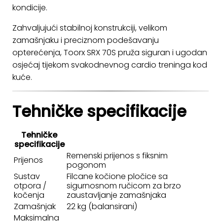
kondicije.
Zahvaljujući stabilnoj konstrukciji, velikom
zamašnjaku i preciznom podešavanju
opterećenja, Toorx SRX 70S pruža siguran i ugodan
osjećaj tijekom svakodnevnog cardio treninga kod
kuće.
Tehničke specifikacije
Tehničke
specifikacije
Remenski prijenos s fiksnim
Prijenos
pogonom
Sustav
Filcane kočione pločice sa
otpora /
sigurnosnom ručicom za brzo
kočenja
zaustavljanje zamašnjaka
Zamašnjak
22 kg (balansirani)
Maksimalna