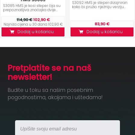
S3092 HMS je steper dizajniran
S3085 HMS je kosi steper čija su
kako bi pružio nježniju verziju...
prepoznatljiva značajka dvije...
114,90 €
102,90 €
83,90 €
Najniža cijena u 30 dana 102,90 €
Dodaj u košaricu
Dodaj u košaricu
Pretplatite se na naš
newsletter!
Budite u toku sa našim posebnim
pogodnostima, akcijama i uštedama!