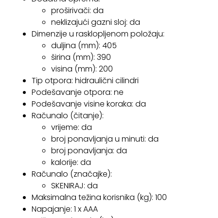
proširivači: da
neklizajući gazni sloj: da
Dimenzije u rasklopljenom položaju:
duljina (mm): 405
širina (mm): 390
visina (mm): 200
Tip otpora: hidraulični cilindri
Podešavanje otpora: ne
Podešavanje visine koraka: da
Računalo (čitanje):
vrijeme: da
broj ponavljanja u minuti: da
broj ponavljanja: da
kalorije: da
Računalo (značajke):
SKENIRAJ: da
Maksimalna težina korisnika (kg): 100
Napajanje: 1 x AAA