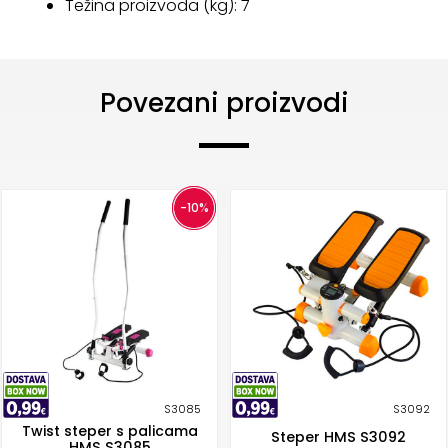
Težina proizvoda (kg): 7
Povezani proizvodi
-10%
S3085
S3092
Twist steper s palicama
Steper HMS S3092
HMS S3085