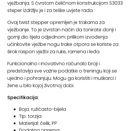
vježbanja. S čvrstom čeličnom konstrukcijom S3033
KONTAKT
steper izdržljiv je i za teške uvjete rada.
Uvjeti
Ovaj twist stepper opremljen je trakama za
poslovanja
vježbanje. To je izvrstan način da tonirate donji i
gornji dio tijela odjednom: prilikom izvođenja
Pravila
učinkovite vježbe nogu trake otpora se koriste za
o
širok raspon vježbi za ruke, ramena i leđa.
kolačićima
Funkcionalno i inovativno računalo broji i
predstavlja sve važne podatke o treningu koji se
ujedno i pohranjuju. Mogu ga koristiti i muškarci i
žene u bilo kojoj životnoj dobi.
Specifikacija
:
Boja: ružičasto-bijela
Tip: torzija
Materijal: čelik, PP
Dodatna oprema: