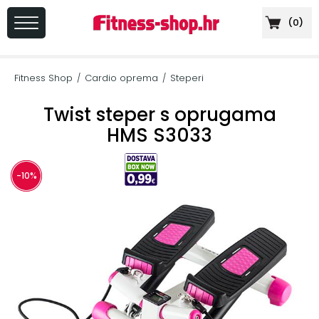
(
0
)
PRIJAVA
/
Fitness Shop
Cardio oprema
Steperi
/
/
REGISTRACIJA
Twist steper s oprugama
HMS S3033
+
Sportska
-10%
prehrana
+
Cardio
oprema
+
Sprave
za
vježbanje