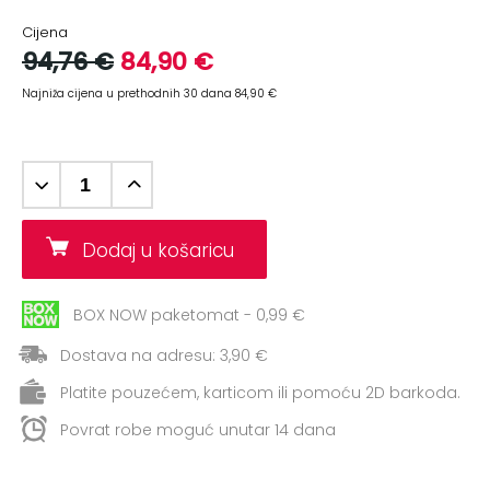
+
Aerobik,
Cijena
Pilates,
94,76 €
84,90 €
Joga
Najniža cijena u prethodnih 30 dana 84,90 €
Elastične
trake
+
Boks
i
Borilački
Dodaj u košaricu
sportovi
+
BOX NOW paketomat - 0,99 €
Oporavak
i
Dostava na adresu: 3,90 €
Rehabilitacija
Platite pouzećem, karticom ili pomoću 2D barkoda.
Remeni,
Povrat robe moguć unutar 14 dana
rukavice
i