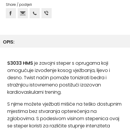
ostalo
Share / podijeli
Sportske
torbe
i
ruksaci
OPIS:
+
Igre
i
S3033 HMS
je zavojni steper s oprugama koji
Razonoda
omogućuje izvođenje kosog vježbanja, lijevo i
+
Odjeća
desno. Twist način pomaže tonizirati bedra i
stražnjicu istovremeno postižući izazovan
Pripreme
kardiovaskularni trening.
za
ljeto
S njime možete vježbati mišiće na teško dostupnim
mjestima bez stvaranja opterećenja na
O
zglobovima. S podesivom visinom stepenica ovaj
NAMA
se steper koristi za različite stupnje intenziteta