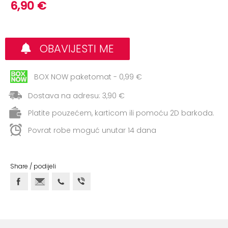
+
6,90 €
Aerobik,
Pilates,
Joga
OBAVIJESTI ME
Elastične
trake
BOX NOW paketomat - 0,99 €
+
Boks
Dostava na adresu: 3,90 €
i
Borilački
Platite pouzećem, karticom ili pomoću 2D barkoda.
sportovi
Povrat robe moguć unutar 14 dana
+
Oporavak
i
Share / podijeli
Rehabilitacija
Remeni,
rukavice
i