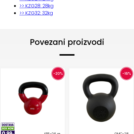
>> KZG28: 28kg
>> KZG32: 32kg
Povezani proizvodi
-20%
-16%
KBE-06 re
GMC-28