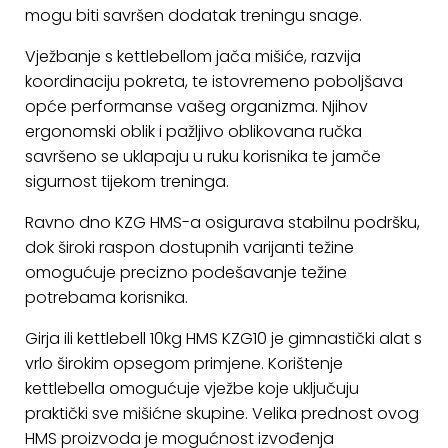
ostalo
mogu biti savršen dodatak treningu snage.
Sportske
Vježbanje s kettlebellom jača mišiće, razvija
torbe
koordinaciju pokreta, te istovremeno poboljšava
i
opće performanse vašeg organizma. Njihov
ruksaci
ergonomski oblik i pažljivo oblikovana ručka
savršeno se uklapaju u ruku korisnika te jamče
+
Igre
sigurnost tijekom treninga.
i
Razonoda
Ravno dno KZG HMS-a osigurava stabilnu podršku,
dok široki raspon dostupnih varijanti težine
+
Odjeća
omogućuje precizno podešavanje težine
potrebama korisnika.
Pripreme
za
Girja ili kettlebell 10kg HMS KZG10 je gimnastički alat s
ljeto
vrlo širokim opsegom primjene. Korištenje
kettlebella omogućuje vježbe koje uključuju
O
praktički sve mišićne skupine. Velika prednost ovog
NAMA
HMS proizvoda je mogućnost izvođenja