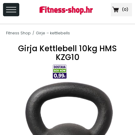
(
0
)
PRIJAVA
/
Fitness Shop
Girje – kettlebells
/
REGISTRACIJA
Girja Kettlebell 10kg HMS
KZG10
+
Sportska
prehrana
+
Cardio
oprema
+
Sprave
za
vježbanje