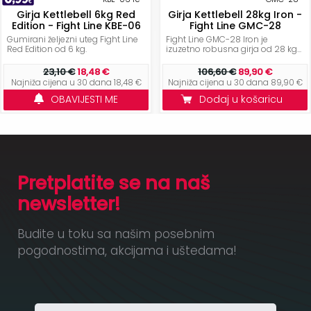
Girja Kettlebell 6kg Red
Girja Kettlebell 28kg Iron -
Edition - Fight Line KBE-06
Fight Line GMC-28
Gumirani željezni uteg Fight Line
Fight Line GMC-28 Iron je
Red Edition od 6 kg.
izuzetno robusna girja od 28 kg...
23,10 €
18,48 €
106,60 €
89,90 €
Najniža cijena u 30 dana 18,48 €
Najniža cijena u 30 dana 89,90 €
OBAVIJESTI ME
Dodaj u košaricu
Pretplatite se na naš
newsletter!
Budite u toku sa našim posebnim
pogodnostima, akcijama i uštedama!