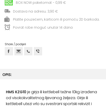
+
Aerobik,
BOX NOW paketomat - 0,99 €
Pilates,
Dostava na adresu: 3,90 €
Joga
Platite pouzećem, karticom ili pomoću 2D barkoda.
Elastične
Povrat robe moguć unutar 14 dana
trake
+
Boks
Share / podijeli
i
Borilački
sportovi
+
Oporavak
i
OPIS:
Rehabilitacija
Remeni,
HMS KZG10
je girja ili kettlebell težine 10kg izrađena
rukavice
od visokokvalitetnog lijevanog željeza. Girje ili
i
kettlebell utezi vrlo su svestrani sportski rekvizit i