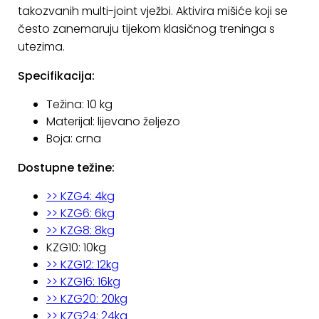
takozvanih multi-joint vježbi. Aktivira mišiće koji se
KONTAKT
često zanemaruju tijekom klasičnog treninga s
utezima.
Uvjeti
poslovanja
Specifikacija:
Pravila
Težina: 10 kg
o
Materijal: lijevano željezo
kolačićima
Boja: crna
Dostupne težine:
>> KZG4: 4kg
>> KZG6: 6kg
>> KZG8: 8kg
KZG10: 10kg
>> KZG12: 12kg
>> KZG16: 16kg
>> KZG20: 20kg
>> KZG24: 24kg