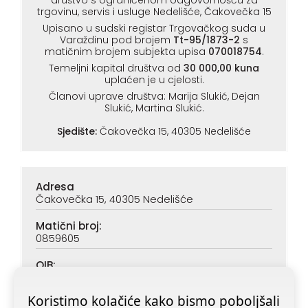
društvo s ograničenom odgovornošću za
trgovinu, servis i usluge Nedelišće, Čakovečka 15
Upisano u sudski registar Trgovačkog suda u
Varaždinu pod brojem
Tt-95/1873-2
s
matičnim brojem subjekta upisa
070018754
.
Temeljni kapital društva od
30 000,00 kuna
uplaćen je u cjelosti.
Članovi uprave društva: Marija Slukić, Dejan
Slukić, Martina Slukić.
Sjedište:
Čakovečka 15, 40305 Nedelišće
Adresa
Čakovečka 15, 40305 Nedelišće
Matični broj:
0859605
OIB:
90313890047
Koristimo kolačiće kako bismo poboljšali
IBAN (PBZ):