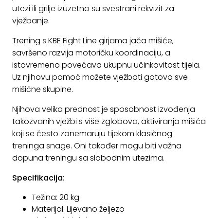
utezi ili grilje izuzetno su svestrani rekvizit za
KONTAKT
vježbanje.
Uvjeti
Trening s KBE Fight Line girjama jača mišiće,
poslovanja
savršeno razvija motoričku koordinaciju, a
istovremeno povećava ukupnu učinkovitost tijela.
Pravila
Uz njihovu pomoć možete vježbati gotovo sve
o
mišićne skupine.
kolačićima
Njihova velika prednost je sposobnost izvođenja
takozvanih vježbi s više zglobova, aktiviranja mišića
koji se često zanemaruju tijekom klasičnog
treninga snage. Oni također mogu biti važna
dopuna treningu sa slobodnim utezima.
Specifikacija:
Težina: 20 kg
Materijal: Lijevano željezo