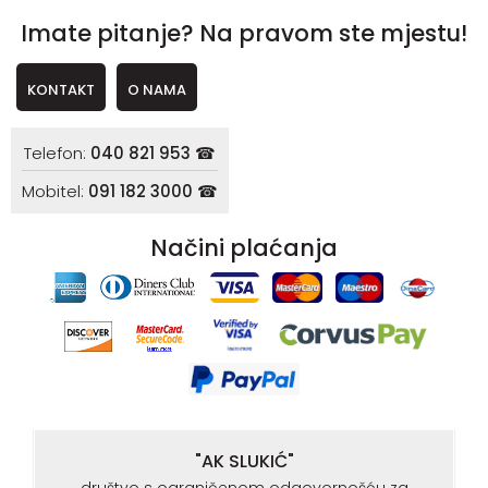
Imate pitanje? Na pravom ste mjestu!
KONTAKT
O NAMA
Telefon:
040 821 953 ☎
Mobitel:
091 182 3000 ☎
Načini plaćanja
"AK SLUKIĆ"