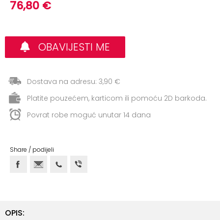
+
76,80 €
Aerobik,
Pilates,
Joga
OBAVIJESTI ME
Elastične
trake
+
Dostava na adresu: 3,90 €
Boks
i
Platite pouzećem, karticom ili pomoću 2D barkoda.
Borilački
Povrat robe moguć unutar 14 dana
sportovi
+
Oporavak
Share / podijeli
i
Rehabilitacija
Remeni,
rukavice
i
OPIS: