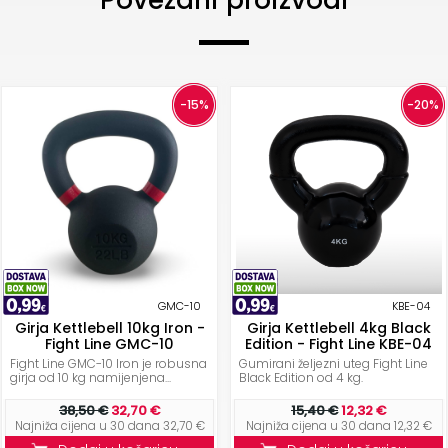
Povezani proizvodi
-15%
-20%
GMC-10
KBE-04
Girja Kettlebell 10kg Iron -
Girja Kettlebell 4kg Black
Fight Line GMC-10
Edition - Fight Line KBE-04
Fight Line GMC-10 Iron je robusna
Gumirani željezni uteg Fight Line
girja od 10 kg namijenjena...
Black Edition od 4 kg.
38,50 €
32,70 €
15,40 €
12,32 €
Najniža cijena u 30 dana 32,70 €
Najniža cijena u 30 dana 12,32 €