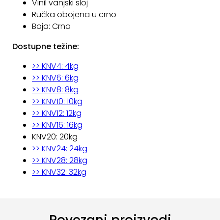
Vinil vanjski sloj
Ručka obojena u crno
Boja: Crna
Dostupne težine:
>> KNV4: 4kg
>> KNV6: 6kg
>> KNV8: 8kg
>> KNV10: 10kg
>> KNV12: 12kg
>> KNV16: 16kg
KNV20: 20kg
>> KNV24: 24kg
>> KNV28: 28kg
>> KNV32: 32kg