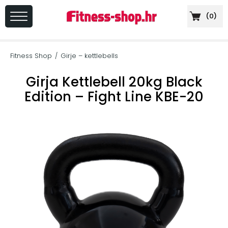
(
0
)
PRIJAVA
/
Fitness Shop
Girje – kettlebells
/
REGISTRACIJA
Girja Kettlebell 20kg Black
Edition – Fight Line KBE-20
+
Sportska
prehrana
+
Cardio
oprema
+
Sprave
za
vježbanje