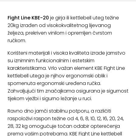
ostalo
Sportske
Fight Line KBE-20
je girja ili kettlebell uteg težine
torbe
20kg izrađen od visokokvalitetnog lijevanog
i
željeza, prekriven vinilom i opremljen čvrstom
ruksaci
ručkom.
+
Igre
Korišteni materijali i visoka kvaliteta izrade jamstvo
i
su iznimnim funkcionalnim i estetskim
Razonoda
karakteristikama. Vrlo važan element KBE Fight Line
kettlebell utega je njihov ergonomski oblik i
+
Odjeća
spomenuta ergonomski uređena ručka.
Zahvaljujući tim značajkama osigurana je sigurnost
Pripreme
tijekom vježbi i sigurno ležanje u ruci.
za
ljeto
Ravno dno jamči stabilnu potporu, a različiti
raspoloživi raspon težine od 4, 6, 8, 10, 12, 16, 20, 24,
O
28, 32 kg omogućuje točan odabir opterećenja
NAMA
prema vašim potrebama. KBE Fight Line kettlebell