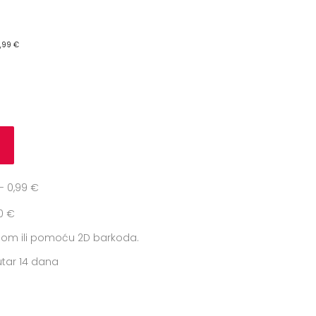
2,99 €
u
 0,99 €
0 €
icom ili pomoću 2D barkoda.
tar 14 dana