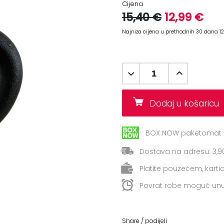
Cijena
15,40 €
12,99 €
Najniža cijena u prethodnih 30 dana 1
Dodaj u košaric
BOX NOW paketomat -
Dostava na adresu: 3,9
Platite pouzećem, kart
Povrat robe moguć unu
Share / podijeli