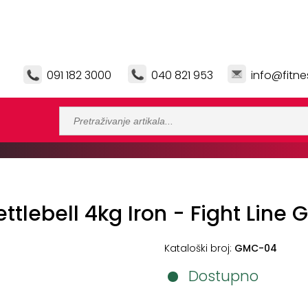
091 182 3000
040 821 953
info@fitne
ettlebell 4kg Iron - Fight Lin
Kataloški broj:
GMC-04
Dostupno