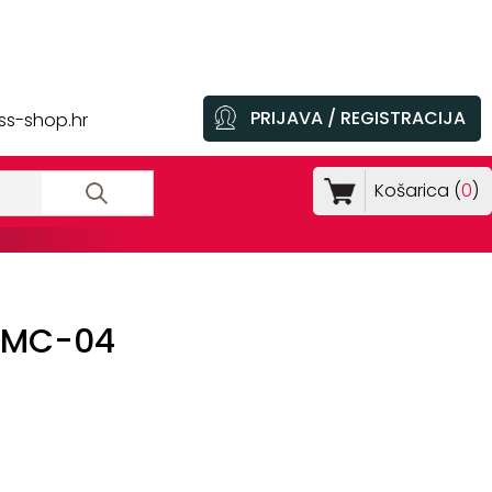
PRIJAVA / REGISTRACIJA
ss-shop.hr
Košarica (
0
)
e GMC-04