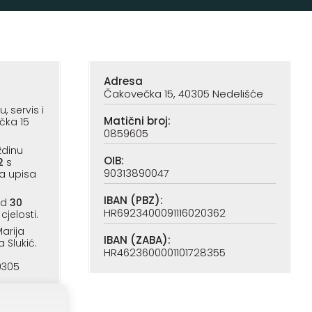
Adresa
Čakovečka 15, 40305 Nedelišće
 servis i
Matični broj:
čka 15
0859605
ždinu
OIB:
2
s
90313890047
a upisa
IBAN (PBZ):
od
30
HR6923400091116020362
cjelosti.
arija
IBAN (ZABA):
a Slukić.
HR4623600001101728355
0305