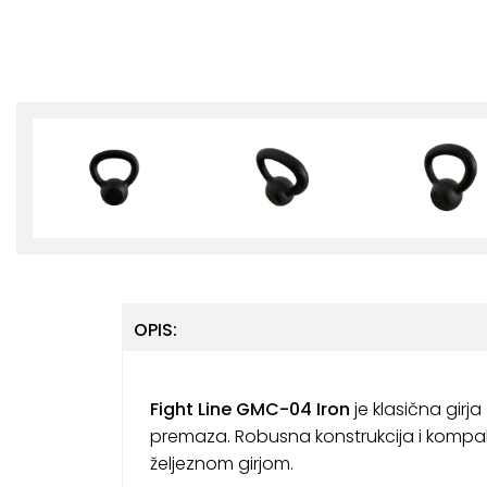
OPIS:
Fight Line GMC-04 Iron
je klasična girj
premaza. Robusna konstrukcija i kompak
željeznom girjom.