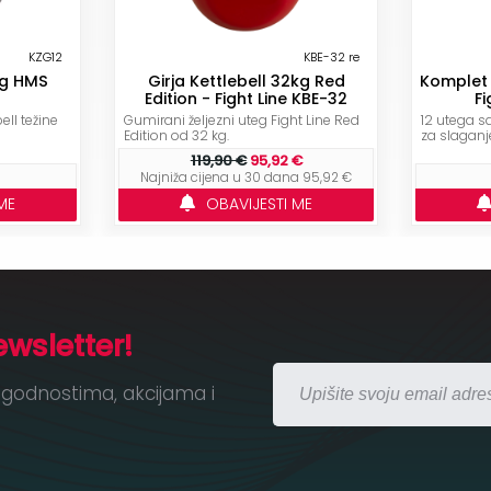
KZG12
KBE-32 re
2kg HMS
Girja Kettlebell 32kg Red
Komplet u
Edition - Fight Line KBE-32
Fi
bell težine
Gumirani željezni uteg Fight Line Red
12 utega s
Edition od 32 kg.
za slaganje
119,90 €
95,92 €
Najniža cijena u 30 dana 95,92 €
ME
OBAVIJESTI ME
ewsletter!
godnostima, akcijama i