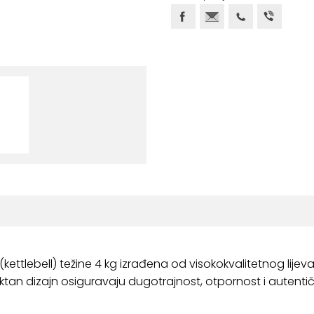
a (kettlebell) težine 4 kg izrađena od visokokvalitetnog lij
tan dizajn osiguravaju dugotrajnost, otpornost i autentič