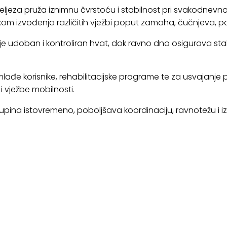
željeza pruža iznimnu čvrstoću i stabilnost pri svakodnevn
ekom izvođenja različitih vježbi poput zamaha, čučnjeva, po
udoban i kontroliran hvat, dok ravno dno osigurava stabi
ađe korisnike, rehabilitacijske programe te za usvajanje pr
i vježbe mobilnosti.
 skupina istovremeno, poboljšava koordinaciju, ravnotežu i iz