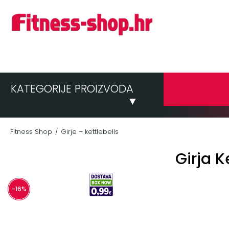
KATEGORIJE PROIZVODA
▼
Fitness Shop
Girje – kettlebells
/
Girja K
-16%