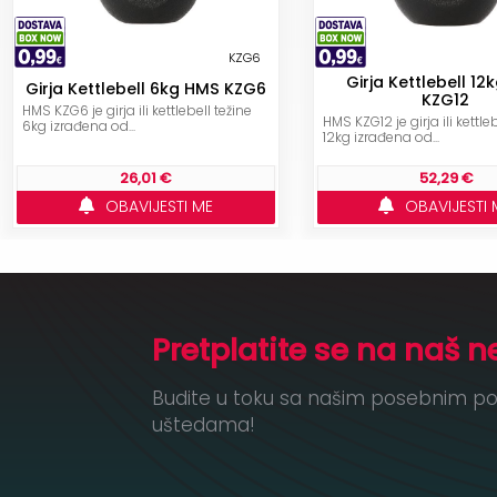
KZG6
Girja Kettlebell 1
Girja Kettlebell 6kg HMS KZG6
KZG12
HMS KZG6 je girja ili kettlebell težine
HMS KZG12 je girja ili kettle
6kg izrađena od...
12kg izrađena od...
26,01 €
52,29 €
OBAVIJESTI ME
OBAVIJESTI 
Pretplatite se na naš n
Budite u toku sa našim posebnim po
uštedama!