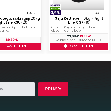
KSU-20
CGP-10
tega, šipki i girji 20kg
Girja Kettlebell 10kg - Fight
ght Line KSU-20
Line CGP-10
a setom šipki i dodacima
Girja od 10 kg marke Fight Line
 girje.
elegantne crne boje.
23,98 €
19,98 €
69,90 €
Najniža cijena u 30 dana 19,98 €
OBAVIJESTI ME
OBAVIJESTI ME