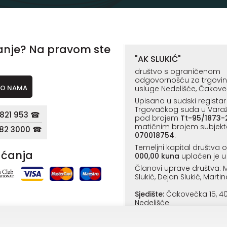
anje? Na pravom ste
"AK SLUKIĆ"
društvo s ograničenom
odgovornošću za trgovinu,
O NAMA
usluge Nedelišće, Čakove
Upisano u sudski registar
Trgovačkog suda u Vara
821 953 ☎
pod brojem
Tt-95/1873-
matičnim brojem subjekt
182 3000 ☎
070018754
.
Temeljni kapital društva 
aćanja
000,00 kuna
uplaćen je u 
Članovi uprave društva: M
Slukić, Dejan Slukić, Martin
Sjedište:
Čakovečka 15, 4
Nedelišće