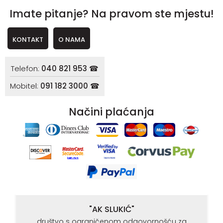
Imate pitanje? Na pravom ste mjestu!
KONTAKT
O NAMA
Telefon:
040 821 953 ☎
Mobitel:
091 182 3000 ☎
Načini plaćanja
"AK SLUKIĆ"
društvo s ograničenom odgovornošću za