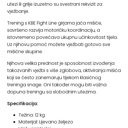
utezi ili grilje izuzetno su svestrani rekvizit za
KONTAKT
vježbanje.
Uvjeti
Trening s KBE Fight Line girjama jača mišiće,
poslovanja
savršeno razvija motoričku koordinaciju, a
istovremeno povećava ukupnu učinkovitost tijela.
Pravila
Uz njihovu pomoć možete vježbati gotovo sve
o
mišićne skupine.
kolačićima
Njihova velika prednost je sposobnost izvođenja
takozvanih vježbi s više zglobova, aktiviranja mišića
koji se često zanemaruju tijekom klasičnog
treninga snage. Oni također mogu biti važna
dopuna treningu sa slobodnim utezima.
Specifikacija:
Težina: 12 kg
Materijal: Lijevano željezo