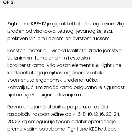
OPIS:
ostalo
Sportske
torbe
Fight Line KBE-12
je girja ili kettlebell uteg težine 12kg
i
izrađen od visokokvalitetnog lijevanog željeza,
ruksaci
prekriven vinilom i opremljen čvrstom ručkom.
+
Igre
Korišteni materijali i visoka kvaliteta izrade jamstvo
i
su iznimnim funkcionalnim i estetskim
Razonoda
karakteristikama. Vrlo važan element KBE Fight Line
kettlebell utega je njihov ergonomski oblik i
+
Odjeća
spomenuta ergonomski uređena ručka.
Zahvaljujući tim značajkama osigurana je sigurnost
Pripreme
tijekom vježbi i sigurno ležanje u ruci.
za
ljeto
Ravno dno jamči stabilnu potporu, a različiti
raspoloživi raspon težine od 4, 6, 8, 10, 12, 16, 20, 24,
O
28, 32 kg omogućuje točan odabir opterećenja
NAMA
prema vašim potrebama. Fight Line KBE kettlebell