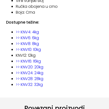
Vinil vanjski sloj
Ručka obojena u crno
Boja: Crna
Dostupne težine:
>> KNV4: 4kg
>> KNV6: 6kg
>> KNV8: 8kg
>> KNV10: 10kg
KNV12: 12kg
>> KNV16: 16kg
>> KNV20: 20kg
>> KNV24: 24kg
>> KNV28: 28kg
>> KNV32: 32kg
Povezani proizvodi