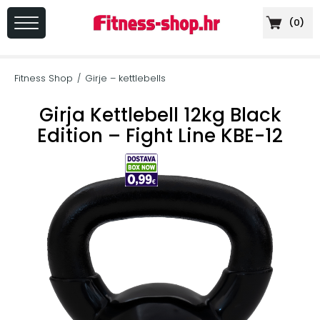
(
0
)
PRIJAVA
/
Fitness Shop
Girje – kettlebells
/
REGISTRACIJA
Girja Kettlebell 12kg Black
Edition – Fight Line KBE-12
+
Sportska
prehrana
+
Cardio
oprema
+
Sprave
za
vježbanje