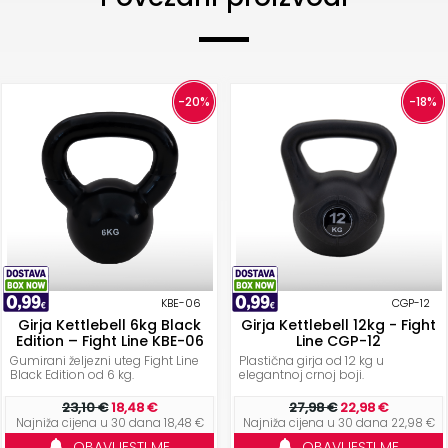
-20%
-18%
KBE-06
CGP-12
Girja Kettlebell 6kg Black
Girja Kettlebell 12kg - Fight
Edition – Fight Line KBE-06
Line CGP-12
Gumirani željezni uteg Fight Line
Plastična girja od 12 kg u
Black Edition od 6 kg.
elegantnoj crnoj boji.
23,10 €
18,48 €
27,98 €
22,98 €
Najniža cijena u 30 dana 18,48 €
Najniža cijena u 30 dana 22,98 €
OBAVIJESTI ME
OBAVIJESTI ME