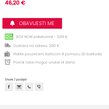
+
46,20 €
Aerobik,
Pilates,
Joga
OBAVIJESTI ME
Elastične
trake
BOX NOW paketomat - 0,99 €
+
Boks
Dostava na adresu: 3,90 €
i
Borilački
Platite pouzećem, karticom ili pomoću 2D barkoda.
sportovi
Povrat robe moguć unutar 14 dana
+
Oporavak
i
Share / podijeli
Rehabilitacija
Remeni,
rukavice
i