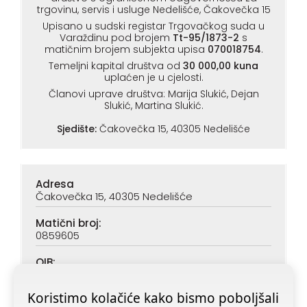
trgovinu, servis i usluge Nedelišće, Čakovečka 15
Upisano u sudski registar Trgovačkog suda u
Varaždinu pod brojem
Tt-95/1873-2
s
matičnim brojem subjekta upisa
070018754
.
Temeljni kapital društva od
30 000,00 kuna
uplaćen je u cjelosti.
Članovi uprave društva: Marija Slukić, Dejan
Slukić, Martina Slukić.
Sjedište:
Čakovečka 15, 40305 Nedelišće
Adresa
Čakovečka 15, 40305 Nedelišće
Matični broj:
0859605
OIB:
90313890047
Koristimo kolačiće kako bismo poboljšali
IBAN (PBZ):