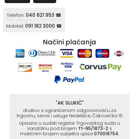
Telefon:
040 821 953 ☎
Mobitel:
091 182 3000 ☎
Načini plaćanja
"AK SLUKIĆ"
društvo s ograničenom odgovornošću za
trgovinu, servis i usluge Nedelišće, Čakovečka 15
Upisano u sudski registar Trgovačkog suda u
Varaždinu pod brojem
Tt-95/1873-2
s
matičnim brojem subjekta upisa
070018754
.