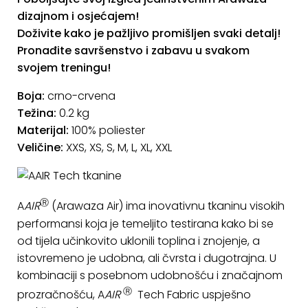
dizajnom i osjećajem!
Doživite kako je pažljivo promišljen svaki detalj!
Pronađite savršenstvo i zabavu u svakom
svojem treningu!
Boja:
crno-crvena
Težina:
0.2 kg
Materijal:
100% poliester
Veličine:
XXS, XS, S, M, L, XL, XXL
Ⓡ
A
AIR
(Arawaza Air) ima inovativnu tkaninu visokih
performansi koja je temeljito testirana kako bi se
od tijela učinkovito uklonili toplina i znojenje, a
istovremeno je udobna, ali čvrsta i dugotrajna. U
kombinaciji s posebnom udobnošću i značajnom
Ⓡ
prozračnošću, A
AIR
Tech Fabric uspješno