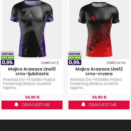
Line10 cn-lj
Line12 cn-cv
Majica Arawaza Line10
Majica Arawaza Line12
crno-ljubičasta
crno-crvena
Arawaza Dry-Fit kratka majica
Arawaza Dry-Fit kratka majica
modernog dizajna, izuzetno
modernog dizajna, izuzetno
lagana,...
lagana,...
34,90 €
34,90 €
OBAVIJESTI ME
OBAVIJESTI ME