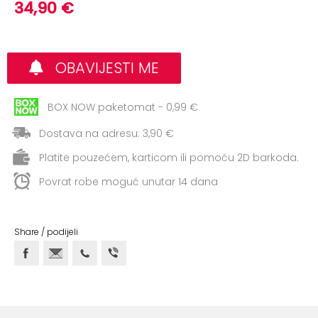
+
34,90 €
Aerobik,
Pilates,
Joga
OBAVIJESTI ME
Elastične
trake
BOX NOW paketomat - 0,99 €
+
Boks
Dostava na adresu: 3,90 €
i
Borilački
Platite pouzećem, karticom ili pomoću 2D barkoda.
sportovi
Povrat robe moguć unutar 14 dana
+
Oporavak
i
Share / podijeli
Rehabilitacija
Remeni,
rukavice
i