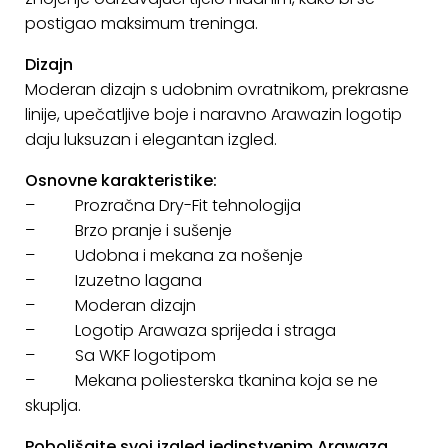
KONTAKT
postigao maksimum treninga.
Dizajn
Uvjeti
Moderan dizajn s udobnim ovratnikom, prekrasne
poslovanja
linije, upečatljive boje i naravno Arawazin logotip
Pravila
daju luksuzan i elegantan izgled.
o
Osnovne karakteristike:
kolačićima
– Prozračna Dry-Fit tehnologija
– Brzo pranje i sušenje
– Udobna i mekana za nošenje
– Izuzetno lagana
– Moderan dizajn
– Logotip Arawaza sprijeda i straga
– Sa WKF logotipom
– Mekana poliesterska tkanina koja se ne
skuplja.
Poboljšajte svoj izgled jedinstvenim Arawaza