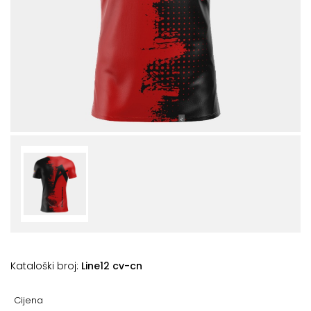
+
Podloge
za
vježbanje
+
Utezi
i
šipke
Bučice
Girje
–
kettlebells
+
Oprema
za
Kataloški broj:
Line12 cv-cn
funkcionalni
trening
Cijena