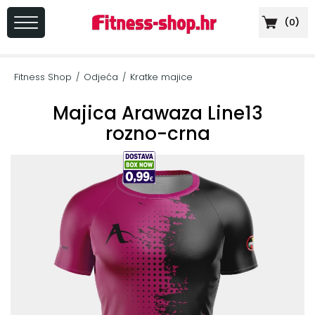
(
0
)
PRIJAVA
/
Fitness Shop
Odjeća
Kratke majice
/
/
REGISTRACIJA
Majica Arawaza Line13
rozno-crna
+
Sportska
prehrana
+
Cardio
oprema
+
Sprave
za
vježbanje