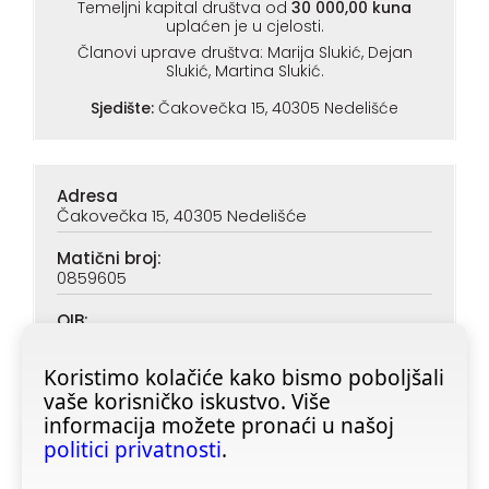
Temeljni kapital društva od
30 000,00 kuna
uplaćen je u cjelosti.
Članovi uprave društva: Marija Slukić, Dejan
Slukić, Martina Slukić.
Sjedište:
Čakovečka 15, 40305 Nedelišće
Adresa
Čakovečka 15, 40305 Nedelišće
Matični broj:
0859605
OIB:
90313890047
Koristimo kolačiće kako bismo poboljšali
IBAN (PBZ):
vaše korisničko iskustvo. Više
HR6923400091116020362
informacija možete pronaći u našoj
IBAN (ZABA):
politici privatnosti
.
HR4623600001101728355