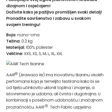
dizajnom i osjećajem!
Doživite kako je pažljivo promišljen svaki detalj!
Pronađite savršenstvo i zabavu u svakom
svojem treningu!
Boja:
rozno-crna
Težina:
0.2 kg
Materijal:
100% poliester
Veličine:
XXS, XS, S, M, L, XL, XXL
Ⓡ
A
AIR
(Arawaza Air) ima inovativnu tkaninu visokih
performansi koja je temeljito testirana kako bi se
od tijela učinkovito uklonili toplina i znojenje, a
istovremeno je udobna, ali čvrsta i dugotrajna. U
kombinaciji s posebnom udobnošću i značajnom
Ⓡ
prozračnošću, A
AIR
Tech Fabric uspješno