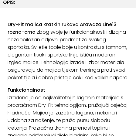
OPIS:
ostalo
Sportske
torbe
Dry-Fit majica kratkih rukava Arawaza Line13
i
rozno-crna
zbog svoje je funkcionalnosti i dizajna
ruksaci
nezaobilazan odjevni predmet za svakog
sportaša. Svijetle tople boje u kontrastu s tamnom,
+
Igre
elegantan tisak i sportske linije ističu moderan
i
izgled majice. Tehnologija izrade i izbor materijala
Razonoda
osiguravaju da majica tijekom treninga prati svaki
pokret tijela i dobro pristaje čak i kod velikih napora.
+
Odjeća
Funkcionalnost
Pripreme
Izrađena je od najkvalitetnijih laganih materijala s
za
prozračnom Dry-Fit tehnologijom, pružajući osjećaj
ljeto
hladnoće. Majica je izuzetno lagana, mekana i
udobna za nošenje, te pruža punu slobodu
O
kretanja. Prozračna tkanina prenosi toplinu i
NAMA
znojenje održavajući tijelo hladnim, kako bi se