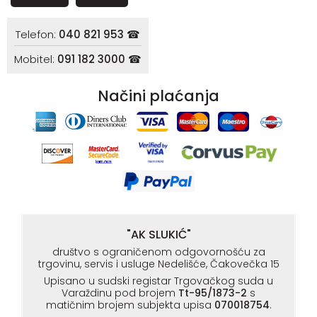
Telefon:
040 821 953 ☎
Mobitel:
091 182 3000 ☎
Načini plaćanja
"AK SLUKIĆ"
društvo s ograničenom odgovornošću za
trgovinu, servis i usluge Nedelišće, Čakovečka 15
Upisano u sudski registar Trgovačkog suda u
Varaždinu pod brojem
Tt-95/1873-2
s
matičnim brojem subjekta upisa
070018754
.