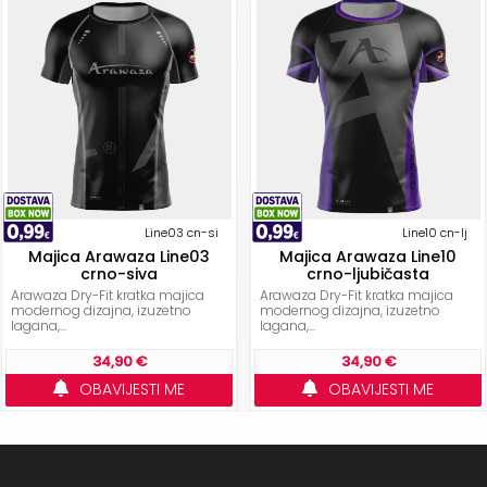
Line03 cn-si
Line10 cn-lj
Majica Arawaza Line03
Majica Arawaza Line10
crno-siva
crno-ljubičasta
Arawaza Dry-Fit kratka majica
Arawaza Dry-Fit kratka majica
modernog dizajna, izuzetno
modernog dizajna, izuzetno
lagana,...
lagana,...
34,90 €
34,90 €
OBAVIJESTI ME
OBAVIJESTI ME