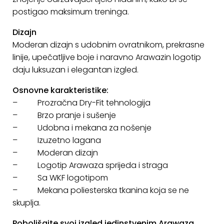
KONTAKT
postigao maksimum treninga.
Dizajn
Uvjeti
Moderan dizajn s udobnim ovratnikom, prekrasne
poslovanja
linije, upečatljive boje i naravno Arawazin logotip
Pravila
daju luksuzan i elegantan izgled.
o
Osnovne karakteristike:
kolačićima
– Prozračna Dry-Fit tehnologija
– Brzo pranje i sušenje
– Udobna i mekana za nošenje
– Izuzetno lagana
– Moderan dizajn
– Logotip Arawaza sprijeda i straga
– Sa WKF logotipom
– Mekana poliesterska tkanina koja se ne
skuplja.
Poboljšajte svoj izgled jedinstvenim Arawaza