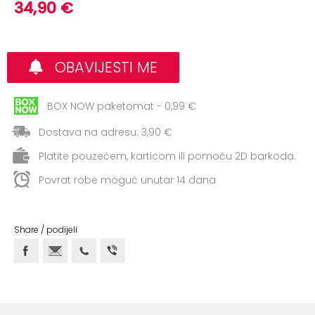
+
34,90 €
Aerobik,
Pilates,
Joga
OBAVIJESTI ME
Elastične
trake
BOX NOW paketomat - 0,99 €
+
Boks
Dostava na adresu: 3,90 €
i
Borilački
Platite pouzećem, karticom ili pomoću 2D barkoda.
sportovi
Povrat robe moguć unutar 14 dana
+
Oporavak
i
Share / podijeli
Rehabilitacija
Remeni,
rukavice
i