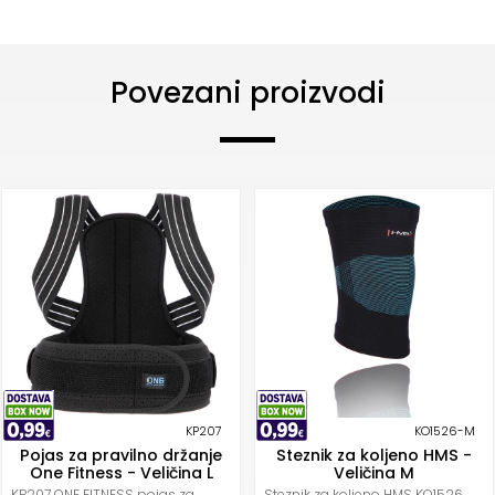
Povezani proizvodi
KP207
KO1526-M
Pojas za pravilno držanje
Steznik za koljeno HMS -
One Fitness - Veličina L
Veličina M
KP207 ONE FITNESS pojas za
Steznik za koljeno HMS KO1526