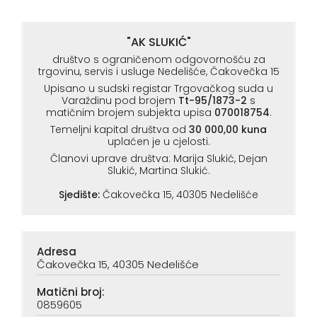
"AK SLUKIĆ"
društvo s ograničenom odgovornošću za
trgovinu, servis i usluge Nedelišće, Čakovečka 15
Upisano u sudski registar Trgovačkog suda u
Varaždinu pod brojem
Tt-95/1873-2
s
matičnim brojem subjekta upisa
070018754
.
Temeljni kapital društva od
30 000,00 kuna
uplaćen je u cjelosti.
Članovi uprave društva: Marija Slukić, Dejan
Slukić, Martina Slukić.
Sjedište:
Čakovečka 15, 40305 Nedelišće
Adresa
Čakovečka 15, 40305 Nedelišće
Matični broj:
0859605