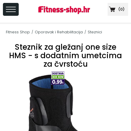
(
0
)
PRIJAVA
/
Fitness Shop
Oporavak i Rehabilitacija
Steznici
/
/
REGISTRACIJA
Steznik za gležanj one size
HMS - s dodatnim umetcima
za čvrstoću
+
Sportska
prehrana
+
Cardio
oprema
+
Sprave
za
vježbanje