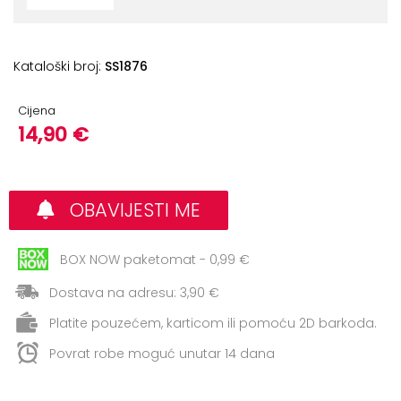
+
Aerobik,
Pilates,
Joga
Kataloški broj:
SS1876
Elastične
Cijena
trake
14,90 €
+
Boks
i
Borilački
OBAVIJESTI ME
sportovi
+
Oporavak
BOX NOW paketomat - 0,99 €
i
Dostava na adresu: 3,90 €
Rehabilitacija
Platite pouzećem, karticom ili pomoću 2D barkoda.
Remeni,
Povrat robe moguć unutar 14 dana
rukavice
i