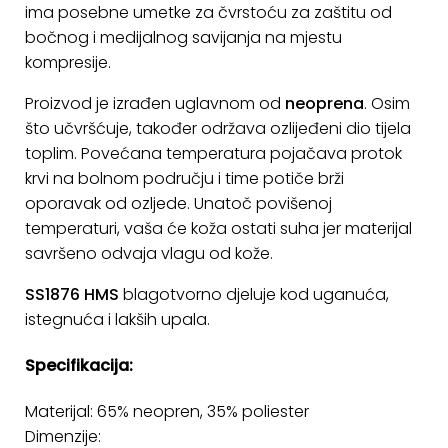
ima posebne umetke za čvrstoću za zaštitu od
KONTAKT
bočnog i medijalnog savijanja na mjestu
kompresije.
Uvjeti
poslovanja
Proizvod je izrađen uglavnom od
neoprena
. Osim
što učvršćuje, također održava ozlijeđeni dio tijela
Pravila
toplim. Povećana temperatura pojačava protok
o
krvi na bolnom području i time potiče brži
kolačićima
oporavak od ozljede. Unatoč povišenoj
temperaturi, vaša će koža ostati suha jer materijal
savršeno odvaja vlagu od kože.
SS1876 HMS
blagotvorno djeluje kod uganuća,
istegnuća i lakših upala.
Specifikacija:
Materijal: 65% neopren, 35% poliester
Dimenzije: