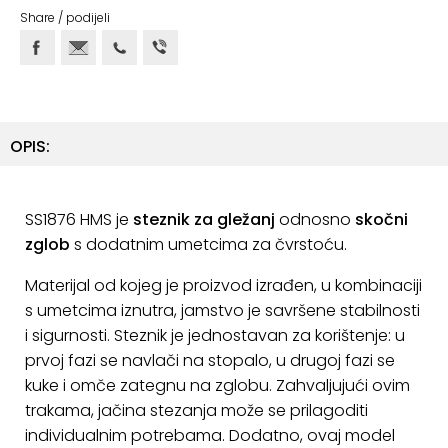
ostalo
Share / podijeli
Sportske
torbe
i
ruksaci
OPIS:
+
Igre
i
Razonoda
SS1876 HMS je
steznik za gležanj
odnosno
skočni
zglob
s dodatnim umetcima za čvrstoću.
+
Odjeća
Materijal od kojeg je proizvod izrađen, u kombinaciji
Pripreme
s umetcima iznutra, jamstvo je savršene stabilnosti
za
i sigurnosti. Steznik je jednostavan za korištenje: u
ljeto
prvoj fazi se navlači na stopalo, u drugoj fazi se
kuke i omče zategnu na zglobu. Zahvaljujući ovim
O
trakama, jačina stezanja može se prilagoditi
NAMA
individualnim potrebama. Dodatno, ovaj model