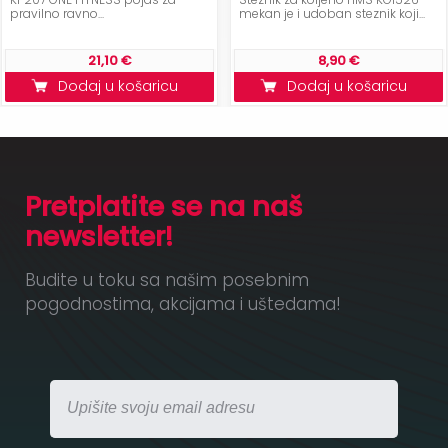
pravilno ravno...
mekan je i udoban steznik koji...
21,10 €
8,90 €
Dodaj u košaricu
Dodaj u košaricu
Pretplatite se na naš
newsletter!
Budite u toku sa našim posebnim
pogodnostima, akcijama i uštedama!