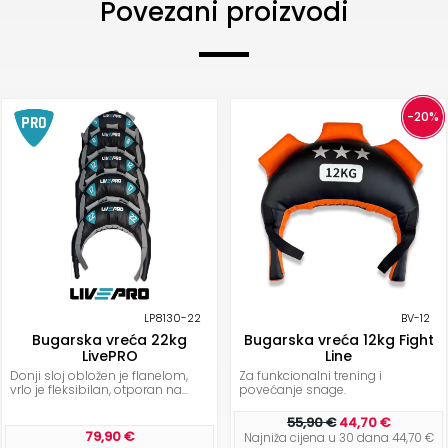
Povezani proizvodi
-20%
LP8130-22
BV-12
Bugarska vreća 22kg
Bugarska vreća 12kg Fight
LivePRO
Line
Donji sloj obložen je flanelom,
Za funkcionalni trening i
vrlo je fleksibilan, otporan na...
povećanje snage.
55,90 €
44,70 €
79,90 €
Najniža cijena u 30 dana 44,70 €