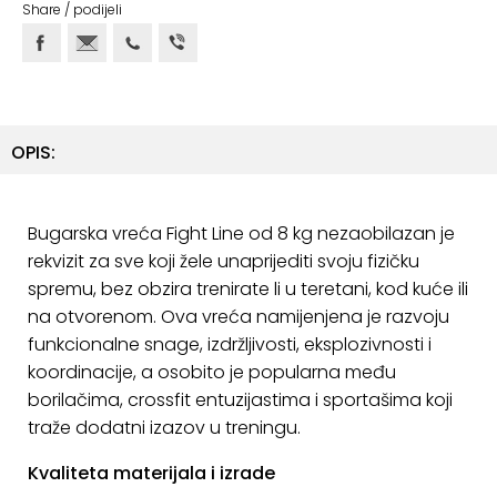
ostalo
Share / podijeli
Sportske
torbe
i
ruksaci
OPIS:
+
Igre
i
Bugarska vreća Fight Line od 8 kg nezaobilazan je
Razonoda
rekvizit za sve koji žele unaprijediti svoju fizičku
+
spremu, bez obzira trenirate li u teretani, kod kuće ili
Odjeća
na otvorenom. Ova vreća namijenjena je razvoju
Pripreme
funkcionalne snage, izdržljivosti, eksplozivnosti i
za
koordinacije, a osobito je popularna među
ljeto
borilačima, crossfit entuzijastima i sportašima koji
traže dodatni izazov u treningu.
O
NAMA
Kvaliteta materijala i izrade