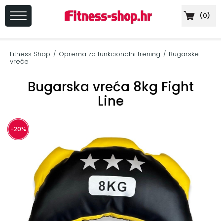
(
0
)
PRIJAVA
/
Fitness Shop
Oprema za funkcionalni trening
Bugarske
/
/
REGISTRACIJA
vreće
Bugarska vreća 8kg Fight
Line
+
Sportska
prehrana
-20%
+
Cardio
oprema
+
Sprave
za
vježbanje