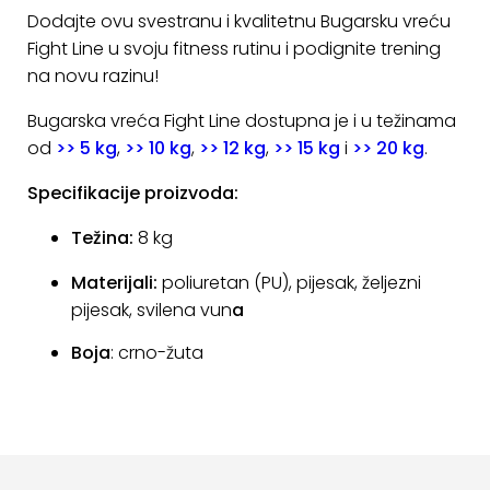
Dodajte ovu svestranu i kvalitetnu Bugarsku vreću
Fight Line u svoju fitness rutinu i podignite trening
na novu razinu!
Bugarska vreća Fight Line dostupna je i u težinama
od
>> 5 kg
,
>> 10 kg
,
>> 12 kg
,
>> 15 kg
i
>> 20 kg
.
Specifikacije proizvoda:
Težina:
8 kg
Materijali:
poliuretan (PU), pijesak, željezni
pijesak, svilena vun
a
Boja
: crno-žuta