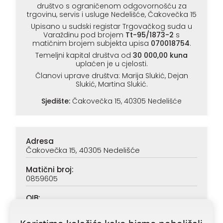
društvo s ograničenom odgovornošću za
trgovinu, servis i usluge Nedelišće, Čakovečka 15
Upisano u sudski registar Trgovačkog suda u
Varaždinu pod brojem
Tt-95/1873-2
s
matičnim brojem subjekta upisa
070018754
.
Temeljni kapital društva od
30 000,00 kuna
uplaćen je u cjelosti.
Članovi uprave društva: Marija Slukić, Dejan
Slukić, Martina Slukić.
Sjedište:
Čakovečka 15, 40305 Nedelišće
Adresa
Čakovečka 15, 40305 Nedelišće
Matični broj:
0859605
OIB:
90313890047