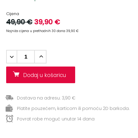
+
Aerobik,
Pilates,
Cijena
Joga
49,90 €
39,90 €
Najniža cijena u prethodnih 30 dana 39,90 €
Elastične
trake
+
Boks
i
Borilački
Dodaj u košaricu
sportovi
+
Oporavak
i
Dostava na adresu: 3,90 €
Rehabilitacija
Platite pouzećem, karticom ili pomoću 2D barkoda.
Remeni,
Povrat robe moguć unutar 14 dana
rukavice
i