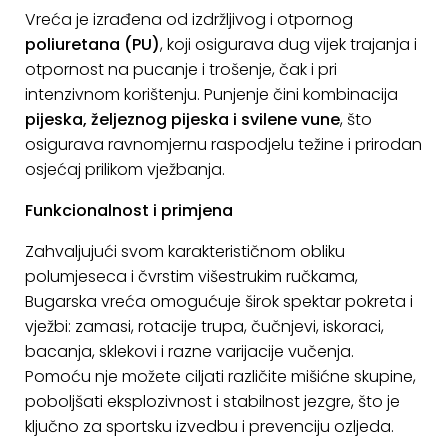
Vreća je izrađena od izdržljivog i otpornog
KONTAKT
poliuretana (PU)
, koji osigurava dug vijek trajanja i
Uvjeti
otpornost na pucanje i trošenje, čak i pri
poslovanja
intenzivnom korištenju. Punjenje čini kombinacija
pijeska, željeznog pijeska i svilene vune
, što
Pravila
osigurava ravnomjernu raspodjelu težine i prirodan
o
osjećaj prilikom vježbanja.
kolačićima
Funkcionalnost i primjena
Zahvaljujući svom karakterističnom obliku
polumjeseca i čvrstim višestrukim ručkama,
Bugarska vreća omogućuje širok spektar pokreta i
vježbi: zamasi, rotacije trupa, čučnjevi, iskoraci,
bacanja, sklekovi i razne varijacije vučenja.
Pomoću nje možete ciljati različite mišićne skupine,
poboljšati eksplozivnost i stabilnost jezgre, što je
ključno za sportsku izvedbu i prevenciju ozljeda.