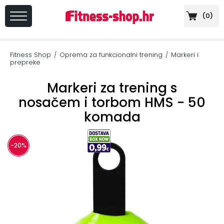
(
0
)
PRIJAVA
/
Fitness Shop
Oprema za funkcionalni trening
Markeri i
/
/
REGISTRACIJA
prepreke
Markeri za trening s
nosačem i torbom HMS - 50
komada
+
Sportska
prehrana
-20%
+
Cardio
oprema
+
Sprave
za
vježbanje