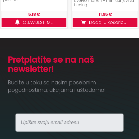
LivePro markeri – mini čunjevi za
trening...
5,18 €
11,95 €
OBAVIJESTI ME
Dodaj u košaricu
Pretplatite se na naš
newsletter!
Budite u toku sa našim posebnim
pogodnostima, akcijama i uštedama!