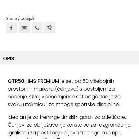
ostalo
Sportske
Share / podijeli
torbe
i
ruksaci
+
Igre
OPIS:
i
Razonoda
+
GTR50 HMS PREMIUM
je set od 50 višebojnih
Odjeća
prostornih markera (čunjeva) s postoljem za
Pripreme
nošenje. Ovaj višenamjenski set pogodan je za
za
svaku utakmicu i za mnoge sportske discipline.
ljeto
Idealan je za treninge timskih igara i za atletičare.
O
Čunjevi za obilježavanje koriste se za razgraničenje
NAMA
igrališta i za postizanje ciljeva treninga kao npr.