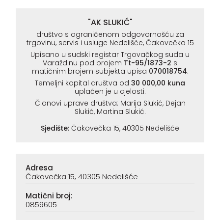
"AK SLUKIĆ"
društvo s ograničenom odgovornošću za
trgovinu, servis i usluge Nedelišće, Čakovečka 15
Upisano u sudski registar Trgovačkog suda u
Varaždinu pod brojem
Tt-95/1873-2
s
matičnim brojem subjekta upisa
070018754
.
Temeljni kapital društva od
30 000,00 kuna
uplaćen je u cjelosti.
Članovi uprave društva: Marija Slukić, Dejan
Slukić, Martina Slukić.
Sjedište:
Čakovečka 15, 40305 Nedelišće
Adresa
Čakovečka 15, 40305 Nedelišće
Matični broj:
0859605