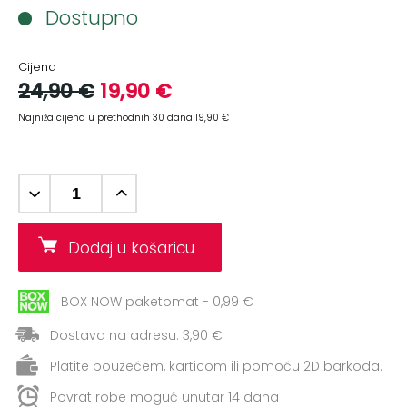
+
Aerobik,
Dostupno
Pilates,
Joga
Cijena
24,90 €
19,90 €
Elastične
trake
Najniža cijena u prethodnih 30 dana 19,90 €
+
Boks
i
Borilački
sportovi
Dodaj u košaricu
+
Oporavak
i
BOX NOW paketomat - 0,99 €
Rehabilitacija
Dostava na adresu: 3,90 €
Remeni,
Platite pouzećem, karticom ili pomoću 2D barkoda.
rukavice
i
Povrat robe moguć unutar 14 dana