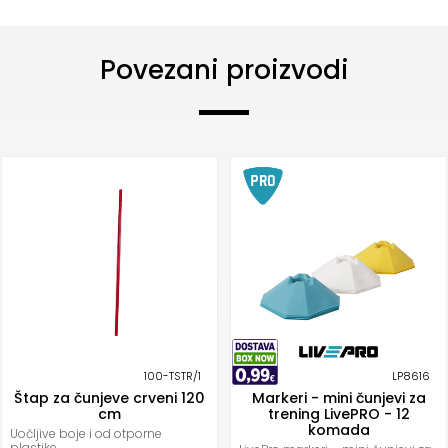
Povezani proizvodi
100-TSTR/1
LP8616
Štap za čunjeve crveni 120
Markeri - mini čunjevi za
cm
trening LivePRO - 12
komada
Uočljive boje i od otporne
plastike.