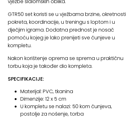
vježbe slalomskih oblika.
KONTAKT
GTR50 set koristi se u vježbama brzine, okretnosti
Uvjeti
pokreta, koordinacije, u treningu s loptom i u
poslovanja
dječjim igrama. Dodatna prednost je nosač
pomoću kojeg je lako prenijeti sve čunjeve u
Pravila
kompletu.
o
kolačićima
Nakon korištenje oprema se sprema u praktičnu
torbu koja je također dio kompleta.
SPECIFIKACIJE:
Materijal: PVC, tkanina
Dimenzije: 12 x 5 cm
U kompletu se nalazi: 50 kom čunjeva,
postolje za nošenje, torba