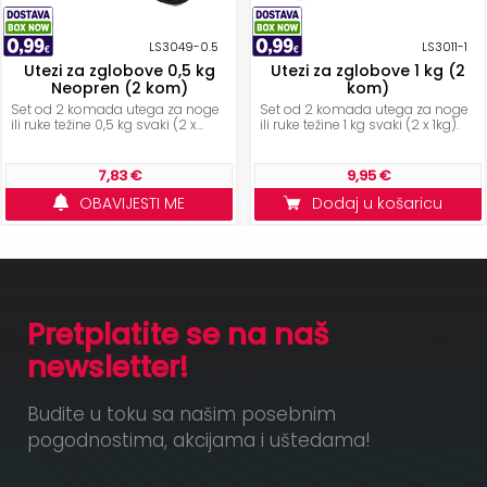
LS3049-0.5
LS3011-1
Utezi za zglobove 0,5 kg
Utezi za zglobove 1 kg (2
Neopren (2 kom)
kom)
Set od 2 komada utega za noge
Set od 2 komada utega za noge
ili ruke težine 0,5 kg svaki (2 x...
ili ruke težine 1 kg svaki (2 x 1kg).
7,83 €
9,95 €
OBAVIJESTI ME
Dodaj u košaricu
Pretplatite se na naš
newsletter!
Budite u toku sa našim posebnim
pogodnostima, akcijama i uštedama!