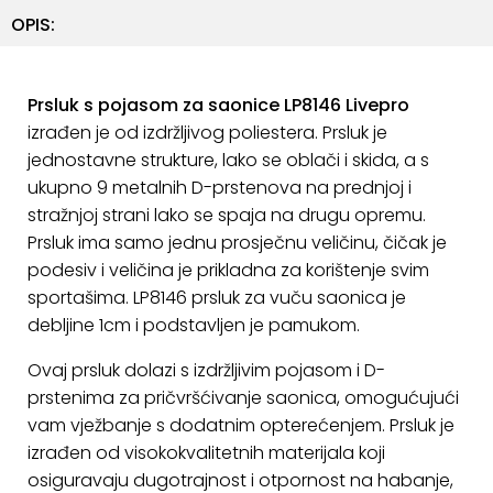
ostalo
OPIS:
Sportske
torbe
Prsluk s pojasom za saonice LP8146
Livepro
i
izrađen je od izdržljivog poliestera. Prsluk je
ruksaci
jednostavne strukture, lako se oblači i skida, a s
+
Igre
ukupno 9 metalnih D-prstenova na prednjoj i
i
stražnjoj strani lako se spaja na drugu opremu.
Razonoda
Prsluk ima samo jednu prosječnu veličinu, čičak je
podesiv i veličina je prikladna za korištenje svim
+
Odjeća
sportašima. LP8146 prsluk za vuču saonica je
debljine 1cm i podstavljen je pamukom.
Pripreme
za
Ovaj prsluk dolazi s izdržljivim pojasom i D-
ljeto
prstenima za pričvršćivanje saonica, omogućujući
vam vježbanje s dodatnim opterećenjem. Prsluk je
O
izrađen od visokokvalitetnih materijala koji
NAMA
osiguravaju dugotrajnost i otpornost na habanje,