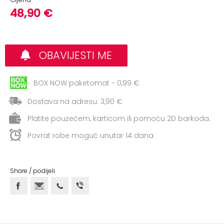
+
Aerobik,
48,90 €
Pilates,
Joga
Elastične
OBAVIJESTI ME
trake
+
BOX NOW paketomat - 0,99 €
Boks
i
Dostava na adresu: 3,90 €
Borilački
Platite pouzećem, karticom ili pomoću 2D barkoda.
sportovi
Povrat robe moguć unutar 14 dana
+
Oporavak
i
Rehabilitacija
Share / podijeli
Remeni,
rukavice
i