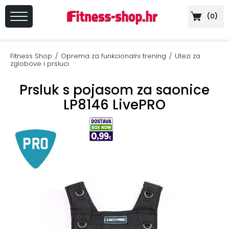
(
0
)
PRIJAVA
/
Fitness Shop
Oprema za funkcionalni trening
Utezi za
/
/
REGISTRACIJA
zglobove i prsluci
Prsluk s pojasom za saonice
LP8146 LivePRO
+
Sportska
prehrana
+
Cardio
oprema
+
Sprave
za
vježbanje