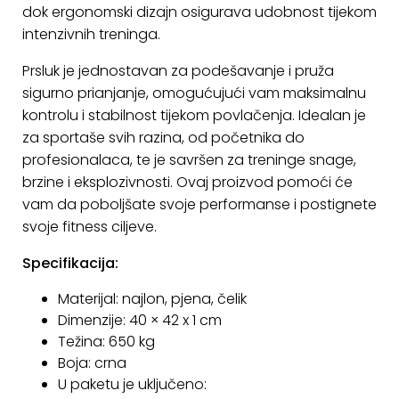
dok ergonomski dizajn osigurava udobnost tijekom
KONTAKT
intenzivnih treninga.
Uvjeti
Prsluk je jednostavan za podešavanje i pruža
poslovanja
sigurno prianjanje, omogućujući vam maksimalnu
kontrolu i stabilnost tijekom povlačenja. Idealan je
Pravila
za sportaše svih razina, od početnika do
o
profesionalaca, te je savršen za treninge snage,
kolačićima
brzine i eksplozivnosti. Ovaj proizvod pomoći će
vam da poboljšate svoje performanse i postignete
svoje fitness ciljeve.
Specifikacija:
Materijal: najlon, pjena, čelik
Dimenzije: 40 × 42 x 1 cm
Težina: 650 kg
Boja: crna
U paketu je uključeno: