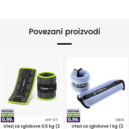
Povezani proizvodi
AHF-071
OB04
Utezi za zglobove 0,5 kg (2
Utezi za zglobove 1 kg (2