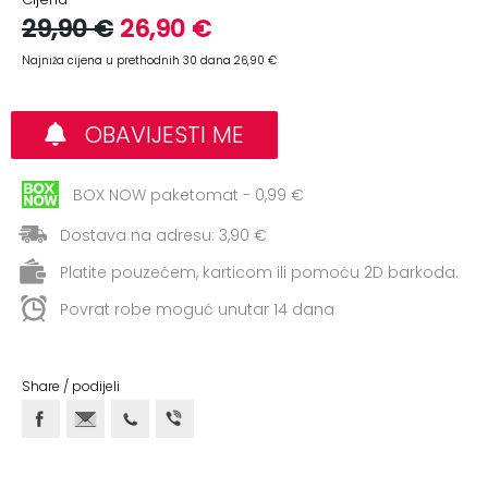
+
Aerobik,
29,90 €
26,90 €
Pilates,
Najniža cijena u prethodnih 30 dana 26,90 €
Joga
Elastične
OBAVIJESTI ME
trake
+
Boks
BOX NOW paketomat - 0,99 €
i
Dostava na adresu: 3,90 €
Borilački
sportovi
Platite pouzećem, karticom ili pomoću 2D barkoda.
+
Povrat robe moguć unutar 14 dana
Oporavak
i
Rehabilitacija
Share / podijeli
Remeni,
rukavice
i