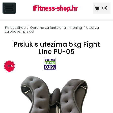
(
0
)
PRIJAVA
/
Fitness Shop
Oprema za funkcionalni trening
Utezi za
/
/
REGISTRACIJA
zglobove i prsluci
Prsluk s utezima 5kg Fight
Line PU-05
+
Sportska
prehrana
-10%
+
Cardio
oprema
+
Sprave
za
vježbanje