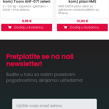
kom) Toorx AHF-071 zeleni
kom) plavi HMS
2 × 0,5 kg • zapešća i gležnjevi •
HMS OB04 plavi utezi za
čičak • lime zelena...
zglobove visokokvalitetni su
fitness...
9,95 €
10,90 €
Dodaj u košaricu
Dodaj u košaricu
Pretplatite se na naš
newsletter!
Budite u toku sa našim posebnim
pogodnostima, akcijama i uštedama!