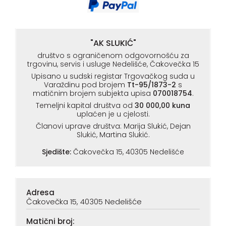
"AK SLUKIĆ"
društvo s ograničenom odgovornošću za
trgovinu, servis i usluge Nedelišće, Čakovečka 15
Upisano u sudski registar Trgovačkog suda u
Varaždinu pod brojem
Tt-95/1873-2
s
matičnim brojem subjekta upisa
070018754
.
Temeljni kapital društva od
30 000,00 kuna
uplaćen je u cjelosti.
Članovi uprave društva: Marija Slukić, Dejan
Slukić, Martina Slukić.
Sjedište:
Čakovečka 15, 40305 Nedelišće
Adresa
Čakovečka 15, 40305 Nedelišće
Matični broj: