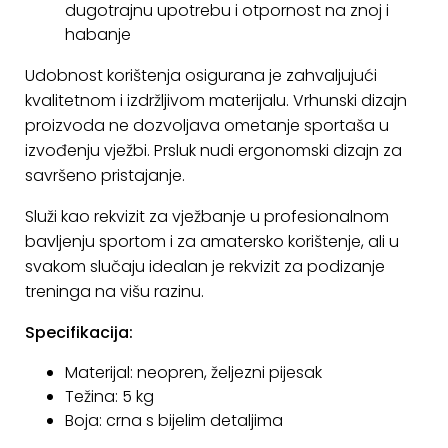
dugotrajnu upotrebu i otpornost na znoj i
KONTAKT
habanje
Uvjeti
Udobnost korištenja osigurana je zahvaljujući
poslovanja
kvalitetnom i izdržljivom materijalu. Vrhunski dizajn
proizvoda ne dozvoljava ometanje sportaša u
Pravila
izvođenju vježbi. Prsluk nudi ergonomski dizajn za
o
savršeno pristajanje.
kolačićima
Služi kao rekvizit za vježbanje u profesionalnom
bavljenju sportom i za amatersko korištenje, ali u
svakom slučaju idealan je rekvizit za podizanje
treninga na višu razinu.
Specifikacija:
Materijal: neopren, željezni pijesak
Težina: 5 kg
Boja: crna s bijelim detaljima