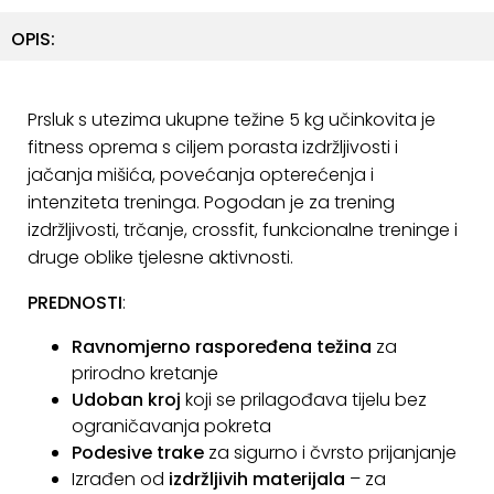
ostalo
OPIS:
Sportske
torbe
i
Prsluk s utezima ukupne težine 5 kg učinkovita je
ruksaci
fitness oprema s ciljem porasta izdržljivosti i
jačanja mišića, povećanja opterećenja i
+
Igre
intenziteta treninga. Pogodan je za trening
i
izdržljivosti, trčanje, crossfit, funkcionalne treninge i
Razonoda
druge oblike tjelesne aktivnosti.
+
Odjeća
PREDNOSTI
:
Pripreme
Ravnomjerno raspoređena težina
za
za
prirodno kretanje
ljeto
Udoban kroj
koji se prilagođava tijelu bez
ograničavanja pokreta
O
Podesive trake
za sigurno i čvrsto prijanjanje
NAMA
Izrađen od
izdržljivih materijala
– za