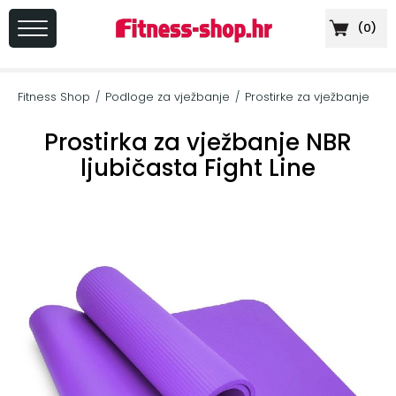
(
0
)
PRIJAVA
/
Fitness Shop
Podloge za vježbanje
Prostirke za vježbanje
/
/
REGISTRACIJA
Prostirka za vježbanje NBR
ljubičasta Fight Line
+
Sportska
prehrana
+
Cardio
oprema
+
Sprave
za
vježbanje