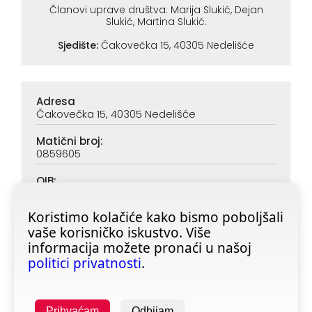
Članovi uprave društva: Marija Slukić, Dejan
Slukić, Martina Slukić.
Sjedište:
Čakovečka 15, 40305 Nedelišće
Adresa
Čakovečka 15, 40305 Nedelišće
Matični broj:
0859605
OIB:
90313890047
Koristimo kolačiće kako bismo poboljšali
IBAN (PBZ):
vaše korisničko iskustvo. Više
HR6923400091116020362
informacija možete pronaći u našoj
IBAN (ZABA):
politici privatnosti
.
HR4623600001101728355
Prihvaćam
Odbijam