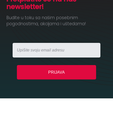
newsletter!
Budite u toku sa našim posebnim
pogodnostima, akcijama i uštedama!