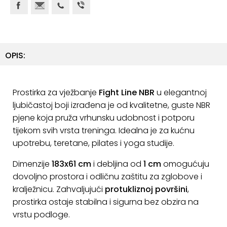
ostalo
Sportske
torbe
i
OPIS:
ruksaci
+
Igre
Prostirka za vježbanje
Fight Line NBR
u elegantnoj
i
ljubičastoj boji izrađena je od kvalitetne, guste NBR
Razonoda
pjene koja pruža vrhunsku udobnost i potporu
+
tijekom svih vrsta treninga. Idealna je za kućnu
Odjeća
upotrebu, teretane, pilates i yoga studije.
Pripreme
Dimenzije
183x61 cm
i debljina od
1 cm
omogućuju
za
dovoljno prostora i odličnu zaštitu za zglobove i
ljeto
kralježnicu. Zahvaljujući
protukliznoj površini
,
prostirka ostaje stabilna i sigurna bez obzira na
O
vrstu podloge.
NAMA