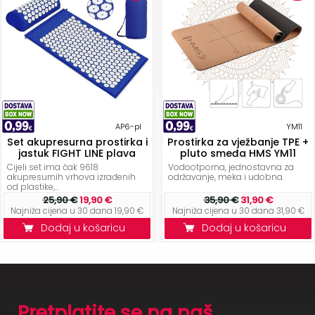
AP6-pl
YM11
Set akupresurna prostirka i
Prostirka za vježbanje TPE +
jastuk FIGHT LINE plava
pluto smeđa HMS YM11
Cijeli set ima čak 9618
Vodootporna, jednostavna za
akupresurnih vrhova izrađenih
održavanje, meka i udobna.
od plastike,...
25,90 €
19,90 €
35,90 €
31,90 €
Najniža cijena u 30 dana 19,90 €
Najniža cijena u 30 dana 31,90 €
Dodaj u košaricu
Dodaj u košaricu
Pretplatite se na naš