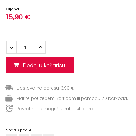
+
Aerobik,
Cijena
Pilates,
15,90 €
Joga
Elastične
trake
+
Boks
i
Dodaj u košaricu
Borilački
sportovi
+
Oporavak
Dostava na adresu: 3,90 €
i
Platite pouzećem, karticom ili pomoću 2D barkoda.
Rehabilitacija
Povrat robe moguć unutar 14 dana
Remeni,
rukavice
Share / podijeli
i