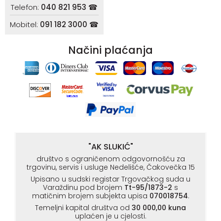
Telefon:
040 821 953 ☎
Mobitel:
091 182 3000 ☎
Načini plaćanja
"AK SLUKIĆ"
društvo s ograničenom odgovornošću za
trgovinu, servis i usluge Nedelišće, Čakovečka 15
Upisano u sudski registar Trgovačkog suda u
Varaždinu pod brojem
Tt-95/1873-2
s
matičnim brojem subjekta upisa
070018754
.
Temeljni kapital društva od
30 000,00 kuna
uplaćen je u cjelosti.