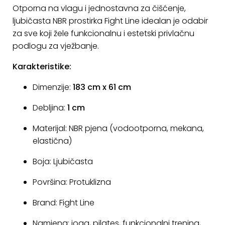
Otporna na vlagu i jednostavna za čišćenje,
KONTAKT
ljubičasta NBR prostirka Fight Line idealan je odabir
za sve koji žele funkcionalnu i estetski privlačnu
Uvjeti
poslovanja
podlogu za vježbanje.
Karakteristike:
Pravila
o
Dimenzije:
183 cm x 61 cm
kolačićima
Debljina:
1 cm
Materijal: NBR pjena (vodootporna, mekana,
elastična)
Boja: Ljubičasta
Površina: Protuklizna
Brand: Fight Line
Namjena: joga, pilates, funkcionalni trening,