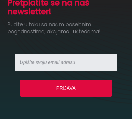
Pretplatite se na naš
newsletter!
Budite u toku sa našim posebnim
pogodnostima, akcijama i uštedama!