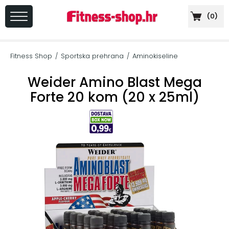
(
0
)
PRIJAVA
/
Fitness Shop
Sportska prehrana
Aminokiseline
/
/
REGISTRACIJA
Weider Amino Blast Mega
Forte 20 kom (20 x 25ml)
+
Sportska
prehrana
+
Cardio
oprema
+
Sprave
za
vježbanje