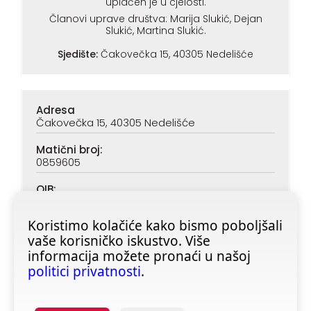
uplaćen je u cjelosti.
Članovi uprave društva: Marija Slukić, Dejan
Slukić, Martina Slukić.
Sjedište:
Čakovečka 15, 40305 Nedelišće
Adresa
Čakovečka 15, 40305 Nedelišće
Matični broj:
0859605
OIB:
90313890047
Koristimo kolačiće kako bismo poboljšali
IBAN (PBZ):
vaše korisničko iskustvo. Više
HR6923400091116020362
informacija možete pronaći u našoj
IBAN (ZABA):
politici privatnosti
.
HR4623600001101728355