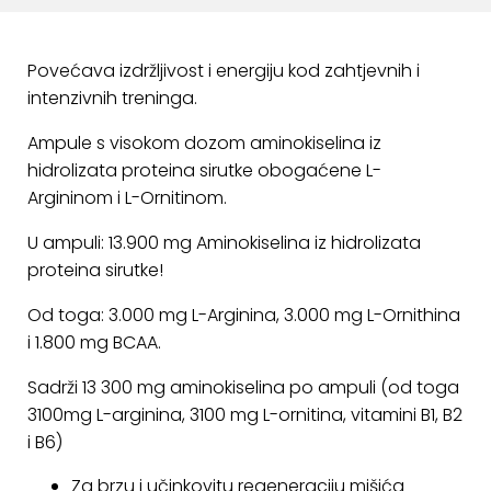
ostalo
Sportske
Povećava izdržljivost i energiju kod zahtjevnih i
torbe
intenzivnih treninga.
i
ruksaci
Ampule s visokom dozom aminokiselina iz
hidrolizata proteina sirutke obogaćene L-
+
Igre
Argininom i L-Ornitinom.
i
Razonoda
U ampuli: 13.900 mg Aminokiselina iz hidrolizata
proteina sirutke!
+
Odjeća
Od toga: 3.000 mg L-Arginina, 3.000 mg L-Ornithina
Pripreme
i 1.800 mg BCAA.
za
Sadrži 13 300 mg aminokiselina po ampuli (od toga
ljeto
3100mg L-arginina, 3100 mg L-ornitina, vitamini B1, B2
O
i B6)
NAMA
Za brzu i učinkovitu regeneraciju mišića