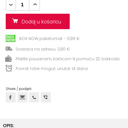
+
Aerobik,
Pilates,
Joga
Dodaj u košaricu
Elastične
trake
BOX NOW paketomat - 0,99 €
+
Dostava na adresu: 3,90 €
Boks
i
Platite pouzećem, karticom ili pomoću 2D barkoda.
Borilački
Povrat robe moguć unutar 14 dana
sportovi
+
Oporavak
Share / podijeli
i
Rehabilitacija
Remeni,
rukavice
i
OPIS: