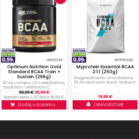
ON00334
MYP05390
Optimum Nutrition Gold
Myprotein Essential BCAA
Standard BCAA Train +
2:1:1 (250g)
Sustain (266g)
Razgranati lanac aminokiselina
BCAA obuhvaća Leucin, Izoleucin
BCAA u omjeru 2:1:1 s elektrolitima,
i...
rhodiolom i vitaminom C.
39,99 €
35,99 €
19,99 €
Najniža cijena u 30 dana 35,99 €
Dodaj u košaricu
OBAVIJESTI ME