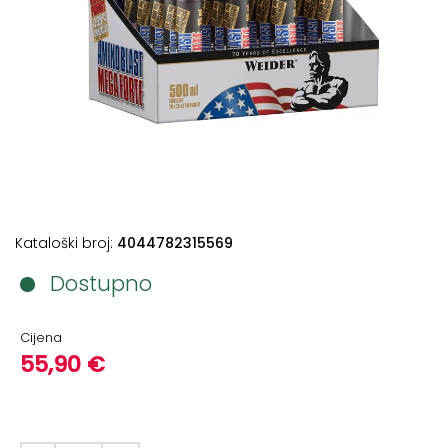
+
Podloge
za
vježbanje
+
Utezi
i
šipke
Bučice
Kataloški broj:
4044782315569
Girje
–
Dostupno
kettlebells
+
Cijena
Oprema
55,90 €
za
funkcionalni
trening