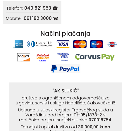
Telefon:
040 821 953 ☎
Mobitel:
091 182 3000 ☎
Načini plaćanja
"AK SLUKIĆ"
društvo s ograničenom odgovornošću za
trgovinu, servis i usluge Nedelišće, Čakovečka 15
Upisano u sudski registar Trgovačkog suda u
Varaždinu pod brojem
Tt-95/1873-2
s
matičnim brojem subjekta upisa
070018754
.
Temeljni kapital društva od
30 000,00 kuna