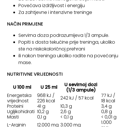
Povećava izdržljivost i energiju
KONTAKT
Za zahtjevne i intenzivne treninge
Uvjeti
NAČIN PRIMJENE
poslovanja
Servirna doza podrazumijeva 1/3 ampule.
Pravila
Popiti s dosta tekućine prije treninga, ukoliko
o
ste na niskokaloričnoj prehrani
kolačićima
ili nakon treninga ukoliko radite na povećanju
mase.
NUTRITIVNE VRIJEDNOSTI
U sevirnoj dozi
U 100 ml
U 25 ml
(1/3 ampule)
Energetska
968 kJ /
77 kJ /
242 kJ / 57 kcal
vrijednost
226 kcal
18 kcal
Proteini
41 g
10,3 g
3,4 g
Ugljikohidrati
10,2 g
2,6 g
0,8 g
Masti
0,1 g
< 0,1 g
< 0,01 g
1.000
L-Arginin
12.000 mg
3.000 mg