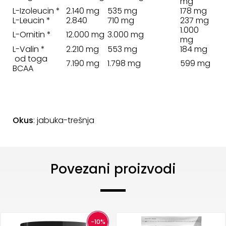
mg
L-Izoleucin *
2.140 mg
535 mg
178 mg
L-Leucin *
2.840
710 mg
237 mg
1.000
L-Ornitin *
12.000 mg
3.000 mg
mg
L-Valin *
2.210 mg
553 mg
184 mg
od toga
7.190 mg
1.798 mg
599 mg
BCAA
Okus
: jabuka-trešnja
Povezani proizvodi
-10%