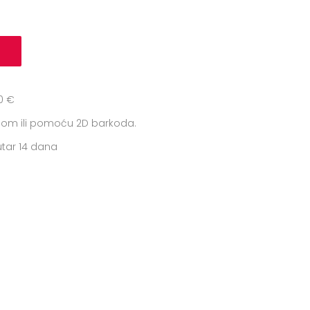
0 €
icom ili pomoću 2D barkoda.
tar 14 dana