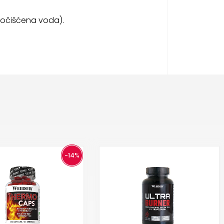
 pročišćena voda).
-14%