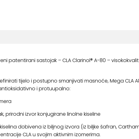
veni patentirani sastojak – CLA Clarinol® A-80 – visokokvali
definirati tijelo i postupno smanjivati masnoće, Mega CLA A80
antioksidativno i protuupalno:
omera
k, prirodni izvor konjugirane linolne kiseline
selina dobivena iz biljnog izvora (iz biljke šafran, Cartham
ntracije CLA u svojim aktivnim izomerima.