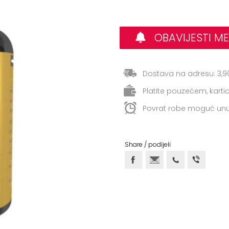
OBAVIJESTI ME
Dostava na adresu: 3,9
Platite pouzećem, kart
Povrat robe moguć unu
Share / podijeli