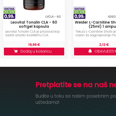
LVCLA - 60
4260
Leovital Tonalin CLA - 60
Weider L-Carnitine Sh
softgel kapsula
(25ml) 1 ampu
Leovital Tonalin CLA je proizvod koji
Tekući L-Carnitine Shots 
sadrži izrazito kvalitetnu CLA...
važan za sagorijevanje ma
19,99 €
2,12 €
Dodaj u košaricu
OBAVIJESTI 
Pretplatite se na naš n
Budite u toku sa našim posebnim po
uštedama!