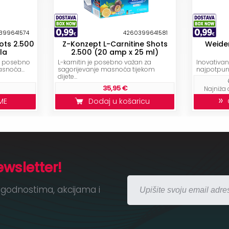
399641574
4260399641581
ots 2.500
Z-Konzept L-Carnitine Shots
Weide
la
2.500 (20 amp x 25 ml)
je posebno
L-karnitin je posebno važan za
Inovativan 
snoća...
sagorijevanje masnoća tijekom
najpotpuni
dijete...
35,95 €
Najniža 
»
ME
Dodaj u košaricu
O
ewsletter!
godnostima, akcijama i