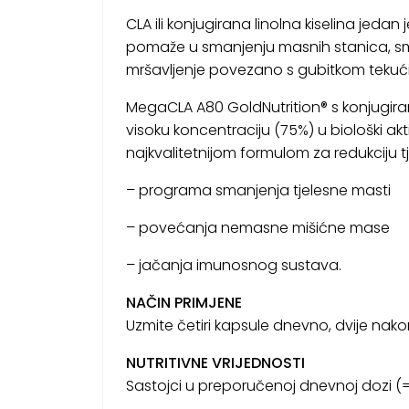
CLA ili konjugirana linolna kiselina jed
pomaže u smanjenju masnih stanica, sm
mršavljenje povezano s gubitkom tekuć
MegaCLA A80 GoldNutrition® s konjugirano
visoku koncentraciju (75%) u biološki akti
najkvalitetnijom formulom za redukciju tj
– programa smanjenja tjelesne masti
– povećanja nemasne mišićne mase
– jačanja imunosnog sustava.
NAČIN PRIMJENE
Uzmite četiri kapsule dnevno, dvije nako
NUTRITIVNE VRIJEDNOSTI
Sastojci u preporučenoj dnevnoj dozi (=4