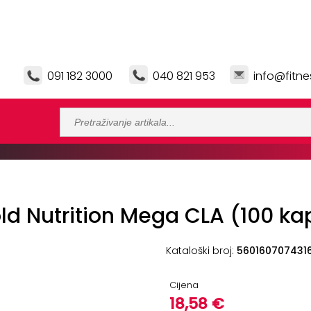
091 182 3000
040 821 953
info@fitne
ld Nutrition Mega CLA (100 ka
Kataloški broj:
560160707431
Cijena
18,58 €