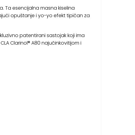
ma. Ta esencijalna masna kiselina
ći opuštanje i yo-yo efekt tipičan za
luzivno patentirani sastojak koji ima
i CLA Clarinol® A80 najučinkovitijom i