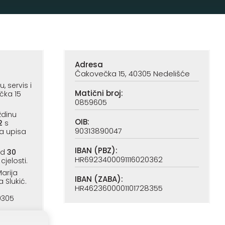
Adresa
Čakovečka 15, 40305 Nedelišće
 servis i
Matični broj:
čka 15
0859605
ždinu
OIB:
2
s
90313890047
a upisa
IBAN (PBZ):
od
30
HR6923400091116020362
cjelosti.
arija
IBAN (ZABA):
a Slukić.
HR4623600001101728355
0305