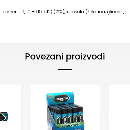
izomeri c9, t11 + t10, c12) (71%), kapsula (želatina, glicerol,
Povezani proizvodi