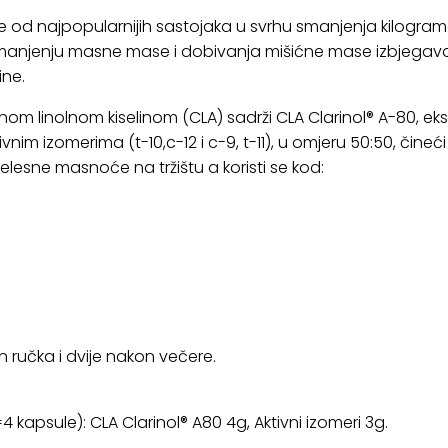
an je od najpopularnijih sastojaka u svrhu smanjenja kilogra
anjenju masne mase i dobivanja mišićne mase izbjegavaju
ine.
m linolnom kiselinom (CLA) sadrži CLA Clarinol® A-80, eksk
vnim izomerima (t-10,c-12 i c-9, t-11), u omjeru 50:50, čineć
elesne masnoće na tržištu a koristi se kod:
n ručka i dvije nakon večere.
 kapsule): CLA Clarinol® A80 4g, Aktivni izomeri 3g.