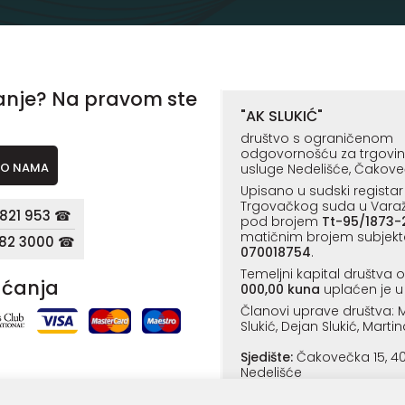
anje? Na pravom ste
"AK SLUKIĆ"
društvo s ograničenom
odgovornošću za trgovinu,
O NAMA
usluge Nedelišće, Čakove
Upisano u sudski registar
Trgovačkog suda u Vara
821 953 ☎
pod brojem
Tt-95/1873-
matičnim brojem subjekt
182 3000 ☎
070018754
.
Temeljni kapital društva 
aćanja
000,00 kuna
uplaćen je u 
Članovi uprave društva: M
Slukić, Dejan Slukić, Martin
Sjedište:
Čakovečka 15, 4
Nedelišće