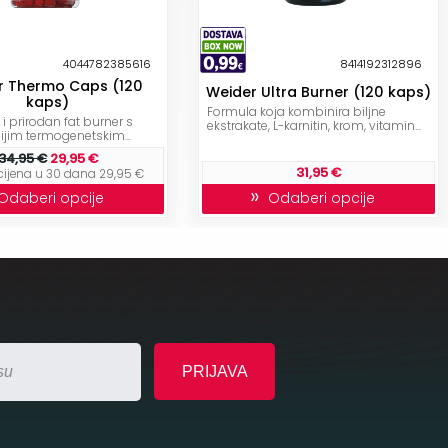
4044782385616
8414192312896
r Thermo Caps (120
Weider Ultra Burner (120 kaps)
kaps)
Formula koja kombinira biljne
i prirodan fat burner s
ekstrakate, L-karnitin, krom, vitamin...
jim termogenetskim...
34,95 €
29,95 €
31,95 €
cijena u 30 dana 29,95 €
»
daberi opcije
Odaberi opcije