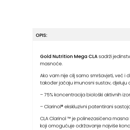
OPIS:
Gold Nutrition Mega CLA
sadrži jedinst
masnoće.
Ako vam nije cilj samo smršavjeti, već i 
također jačaju imunosni sustav, djeluju 
– 75% koncentracija biološki aktivnih iz
– Clarinol® ekskluzivni patentirani sastoja
CLA Clarinol ™ je polinezasićena masna ki
koji omogućuje održavanje najviše konce