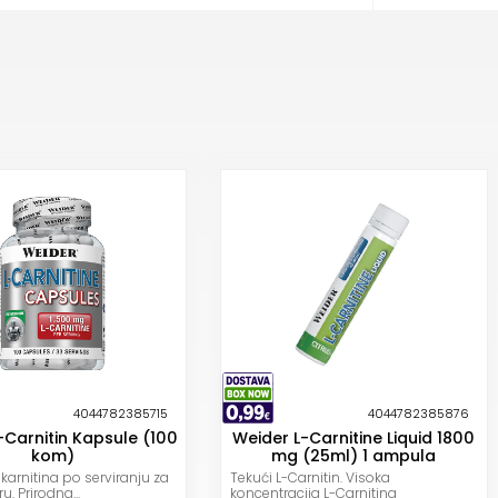
4044782385715
4044782385876
-Carnitin Kapsule (100
Weider L-Carnitine Liquid 1800
kom)
mg (25ml) 1 ampula
karnitina po serviranju za
Tekući L-Carnitin. Visoka
u. Prirodna...
koncentracija L-Carnitina