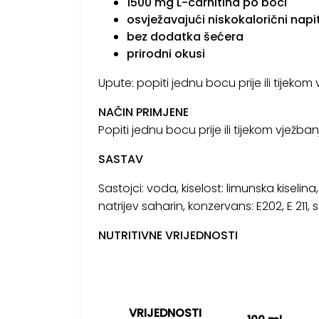
1500 mg L-carnitina po boci
osvježavajući niskokalorični napi
bez dodatka šećera
prirodni okusi
Upute:
popiti jednu bocu prije ili tijekom
NAČIN PRIMJENE
Popiti jednu bocu prije ili tijekom vježban
SASTAV
Sastojci:
voda, kiselost: limunska kiselina
natrijev saharin,
konzervans: E202, E 211, s
NUTRITIVNE VRIJEDNOSTI
VRIJEDNOSTI