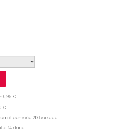
u
 0,99 €
0 €
icom ili pomoću 2D barkoda.
tar 14 dana