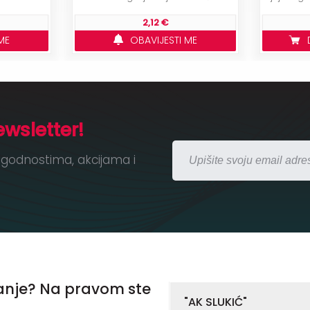
2,12 €
ME
OBAVIJESTI ME
ewsletter!
godnostima, akcijama i
anje? Na pravom ste
"AK SLUKIĆ"