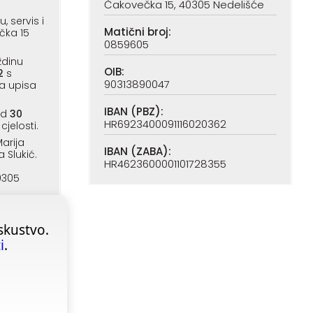
Čakovečka 15, 40305 Nedelišće
 servis i
Matični broj:
čka 15
0859605
ždinu
OIB:
2
s
90313890047
a upisa
IBAN (PBZ):
od
30
HR6923400091116020362
cjelosti.
arija
IBAN (ZABA):
a Slukić.
HR4623600001101728355
0305
skustvo.
i
.