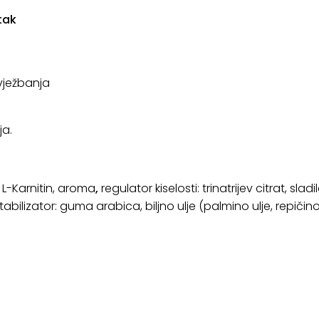
tak
 vježbanja
ja.
, L-Karnitin, aroma
,
regulator kiselosti: trinatrijev citrat, sla
tabilizator: guma arabica, biljno ulje (palmino ulje, repičino 