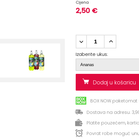
Cijena
2,50 €
Izaberite ukus:
Dodaj u košaric
BOX NOW paketomat -
Dostava na adresu: 3,9
Platite pouzećem, kart
Povrat robe moguć unu