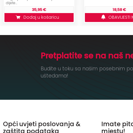
dijete...
35,95 €
18,58 €
Dodaj u košaricu
OBAVIJESTI 
Pretplatite se na naš n
Budite u toku sa našim posebnim po
uštedama!
Opći uvjeti poslovanja &
Imate pit
zaštita podataka
mjestu!