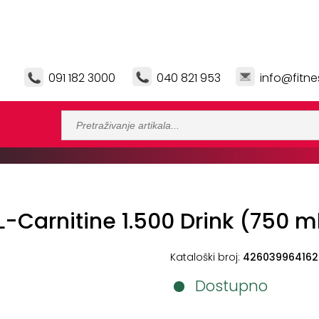
091 182 3000
040 821 953
info@fitne
-Carnitine 1.500 Drink (750 m
Kataloški broj:
426039964162
Dostupno