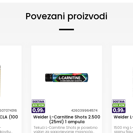
Povezani proizvodi
607074316
4260399641574
 CLA (100
Weider L-Carnitine Shots 2.500
Weider L
(25ml) 1 ampula
–
Tekući L-Carnitine Shots je posebno
1500 mg L-
ovitu...
važan za sagorijevanje masnoća...
sjajnu figur