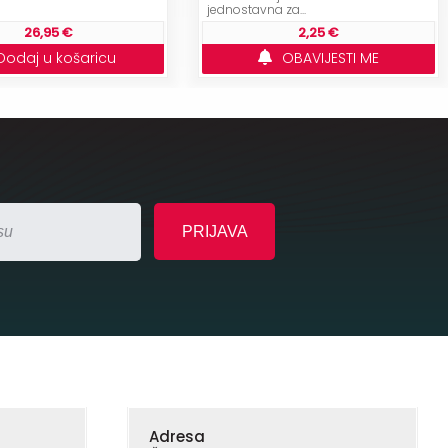
jednostavna za...
26,95 €
2,25 €
Dodaj u košaricu
OBAVIJESTI ME
Adresa