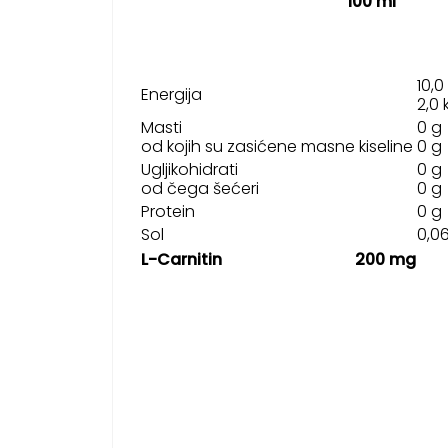
100 ml
10,0
Energija
2,0 
Masti
0 g
od kojih su zasićene masne kiseline
0 g
Ugljikohidrati
0 g
od čega šećeri
0 g
Protein
0 g
Sol
0,0
L-Carnitin
200 mg