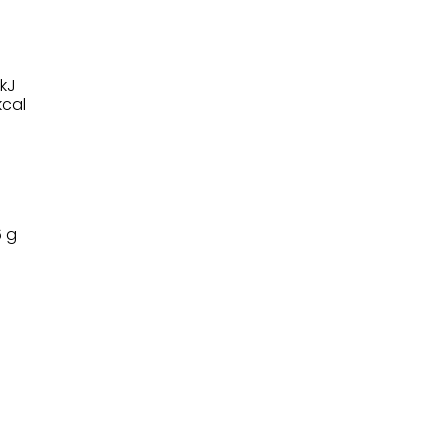
 kJ
kcal
6 g