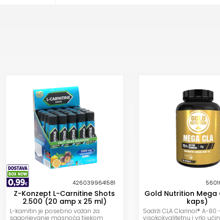
4260399641581
5601
Z-Konzept L-Carnitine Shots
Gold Nutrition Mega
2.500 (20 amp x 25 ml)
kaps)
L-karnitin je posebno važan za
Sadrži CLA Clarinol® A-80 
sagorijevanje masnoća tijekom
visokokvalitetnu i vrlo učink