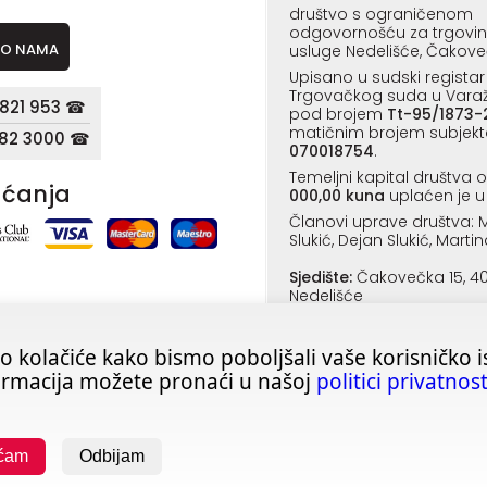
društvo s ograničenom
odgovornošću za trgovinu,
O NAMA
usluge Nedelišće, Čakove
Upisano u sudski registar
Trgovačkog suda u Vara
821 953 ☎
pod brojem
Tt-95/1873-
matičnim brojem subjekt
182 3000 ☎
070018754
.
Temeljni kapital društva 
aćanja
000,00 kuna
uplaćen je u 
Članovi uprave društva: M
Slukić, Dejan Slukić, Martin
Sjedište:
Čakovečka 15, 4
Nedelišće
o kolačiće kako bismo poboljšali vaše korisničko i
ormacija možete pronaći u našoj
politici privatnost
aćam
Odbijam