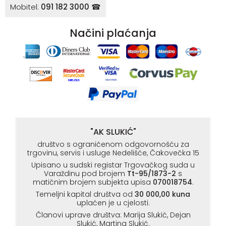
Mobitel:
091 182 3000 ☎
Načini plaćanja
"AK SLUKIĆ"
društvo s ograničenom odgovornošću za
trgovinu, servis i usluge Nedelišće, Čakovečka 15
Upisano u sudski registar Trgovačkog suda u
Varaždinu pod brojem
Tt-95/1873-2
s
matičnim brojem subjekta upisa
070018754
.
Temeljni kapital društva od
30 000,00 kuna
uplaćen je u cjelosti.
Članovi uprave društva: Marija Slukić, Dejan
Slukić, Martina Slukić.