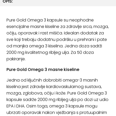
OPIS:
ostalo
Sportske
torbe
Pure Gold Omega 3 kapsule su neophodne
i
esencijalne masne kiseline za zdravlje srca, mozga,
ruksaci
očiju, oporavak i rast mišića. Idealan dodatak za
sve koji trebaju dodatnu podršku u prehrani i pate
+
Igre
od manjka omega 3 kiselina. Jedna doza sadrži
i
2000 mg kvalitetnog ribljeg ulja. Za 50 doza
Razonoda
pakiranje.
+
Odjeća
Pure Gold Omega 3 masne kiseline
Pripreme
Jedna od ključnih dobrobiti omega-3 masnih
za
kiselina jest zdravlje kardiovaskularnog sustava,
ljeto
mozga, zglobova, očiju i kože. Pure Gold Omega 3
kapsule sadrže 2000 mg ribljeg ulja po dozi uz udio
O
EPA i DHA. Osim toga, omega 3 kapsule mogu
NAMA
ubrzati oporavak nakon vježbanja s protuupalnim