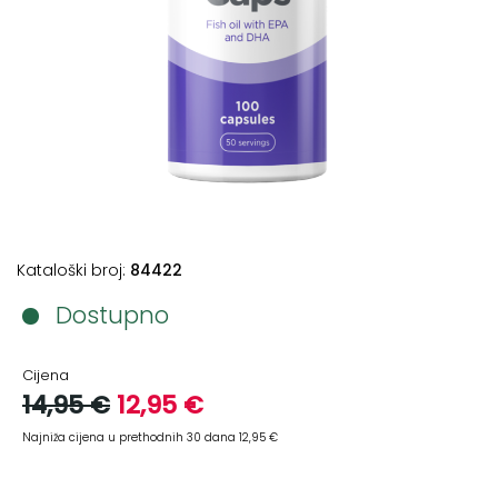
+
Podloge
za
vježbanje
+
Utezi
i
šipke
Bučice
Kataloški broj:
84422
Girje
–
Dostupno
kettlebells
+
Cijena
Oprema
14,95 €
12,95 €
za
funkcionalni
Najniža cijena u prethodnih 30 dana 12,95 €
trening