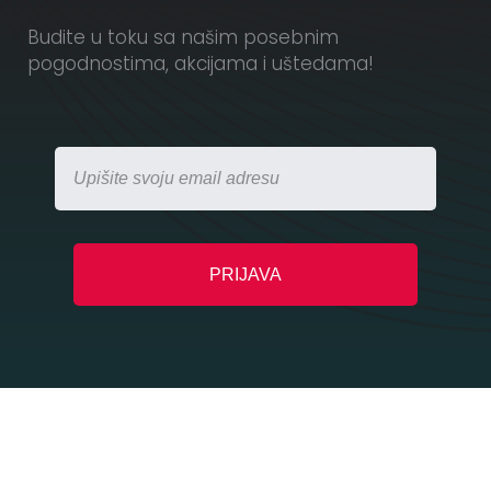
Budite u toku sa našim posebnim
pogodnostima, akcijama i uštedama!