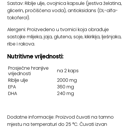
Sastav: Riblje ulje, ovojnica kapsule (jestiva želatina,
glicerin, pročišćena voda), antioksidans (DL-alfa-
tokoferol).
Alergeni: Proizvedeno u tvornici koja obrađuje
sastojke mlijeka, jaja, glutena, soje, kikirikija, lješnjaka,
ribe i rakova.
Nutritivne vrijednosti:
Prosječne hranjive
na 2 kaps
vrijednosti
Riblje ulje
2000 mg
EPA
360 mg
DHA
240 mg
Dodatne informacije: Proizvod čuvati na tamno
mjestu na temperaturi do 25 °C. Čuvati izvan