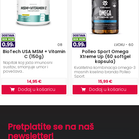
08
LVOXU - 60
BioTech USA MSM + Vitamin
Polleo Sport Omega
C (150g)
Xtreme Up (60 softgel
kapsula)
Napitak koji jača imunosni
sustav, smanjuje umor i
Kvalitetna kombinacija omega-3
povećava...
masnih kiselina branda Polleo
Sport.
14,95 €
15,99 €
Dodaj u košaricu
Dodaj u košaricu
Pretplatite se na naš
newsletter!