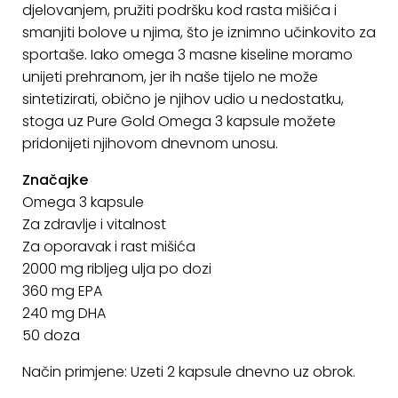
djelovanjem, pružiti podršku kod rasta mišića i
KONTAKT
smanjiti bolove u njima, što je iznimno učinkovito za
sportaše. Iako omega 3 masne kiseline moramo
Uvjeti
unijeti prehranom, jer ih naše tijelo ne može
poslovanja
sintetizirati, obično je njihov udio u nedostatku,
Pravila
stoga uz Pure Gold Omega 3 kapsule možete
o
pridonijeti njihovom dnevnom unosu.
kolačićima
Značajke
Omega 3 kapsule
Za zdravlje i vitalnost
Za oporavak i rast mišića
2000 mg ribljeg ulja po dozi
360 mg EPA
240 mg DHA
50 doza
Način primjene: Uzeti 2 kapsule dnevno uz obrok.