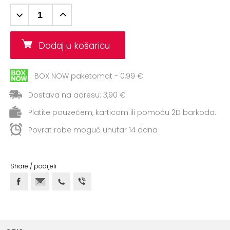
+
Aerobik,
Pilates,
Joga
Dodaj u košaricu
Elastične
trake
BOX NOW paketomat - 0,99 €
+
Boks
Dostava na adresu: 3,90 €
i
Platite pouzećem, karticom ili pomoću 2D barkoda.
Borilački
sportovi
Povrat robe moguć unutar 14 dana
+
Oporavak
i
Share / podijeli
Rehabilitacija
Remeni,
rukavice
i