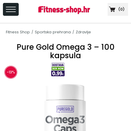
(
0
)
PRIJAVA
/
Fitness Shop
Sportska prehrana
Zdravlje
/
/
REGISTRACIJA
Pure Gold Omega 3 – 100
kapsula
+
Sportska
-13%
prehrana
+
Cardio
oprema
+
Sprave
za
vježbanje