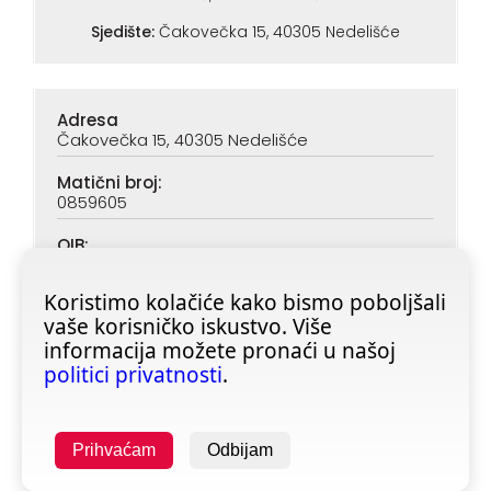
Sjedište:
Čakovečka 15, 40305 Nedelišće
Adresa
Čakovečka 15, 40305 Nedelišće
Matični broj:
0859605
OIB:
90313890047
Koristimo kolačiće kako bismo poboljšali
IBAN (PBZ):
vaše korisničko iskustvo. Više
HR6923400091116020362
informacija možete pronaći u našoj
IBAN (ZABA):
politici privatnosti
.
HR4623600001101728355
Prihvaćam
Odbijam
Copyright © 2025 All rights reserved -
fitness-shop.hr
| Izrada:
Poslovni programi d.o.o.