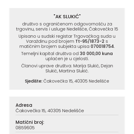
"AK SLUKIĆ"
društvo s ograničenom odgovornošću za
trgovinu, servis i usluge Nedelišće, Čakovečka 15
Upisano u sudski registar Trgovačkog suda u
Varaždinu pod brojem
Tt-95/1873-2
s
matičnim brojem subjekta upisa
070018754
.
Temeljni kapital društva od
30 000,00 kuna
uplaćen je u cjelosti.
Članovi uprave društva: Marija Slukić, Dejan
Slukić, Martina Slukić.
Sjedište:
Čakovečka 15, 40305 Nedelišće
Adresa
Čakovečka 15, 40305 Nedelišće
Matični broj:
0859605