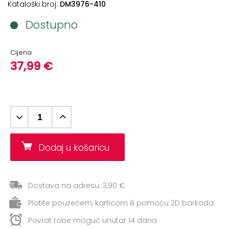
+
Kataloški broj:
DM3976-410
Aerobik,
Pilates,
Dostupno
Joga
Cijena
Elastične
37,99 €
trake
+
Boks
i
Borilački
sportovi
+
Dodaj u košaricu
Oporavak
i
Rehabilitacija
Dostava na adresu: 3,90 €
Remeni,
Platite pouzećem, karticom ili pomoću 2D barkoda.
rukavice
i
Povrat robe moguć unutar 14 dana