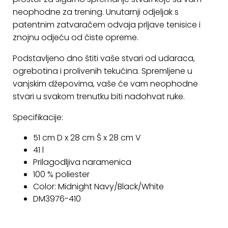
KONTAKT
neophodne za trening. Unutarnji odjeljak s
patentnim zatvaračem odvaja prljave tenisice i
Uvjeti
znojnu odjeću od čiste opreme.
poslovanja
Podstavljeno dno štiti vaše stvari od udaraca,
Pravila
ogrebotina i prolivenih tekućina. Spremljene u
o
vanjskim džepovima, vaše će vam neophodne
kolačićima
stvari u svakom trenutku biti nadohvat ruke.
Specifikacije:
51 cm D x 28 cm Š x 28 cm V
41 l
Prilagodljiva naramenica
100 % poliester
Color: Midnight Navy/Black/White
DM3976-410