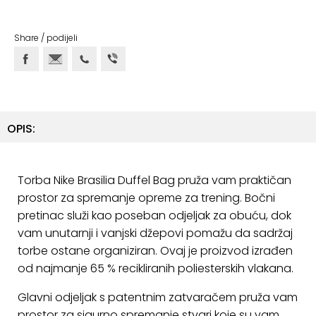
ostalo
Sportske
Share / podijeli
torbe
i
ruksaci
+
Igre
OPIS:
i
Razonoda
Torba Nike Brasilia Duffel Bag pruža vam praktičan
+
Odjeća
prostor za spremanje opreme za trening. Bočni
pretinac služi kao poseban odjeljak za obuću, dok
Pripreme
vam unutarnji i vanjski džepovi pomažu da sadržaj
za
torbe ostane organiziran. Ovaj je proizvod izrađen
ljeto
od najmanje 65 % recikliranih poliesterskih vlakana.
O
Glavni odjeljak s patentnim zatvaračem pruža vam
NAMA
prostor za sigurno spremanje stvari koje su vam