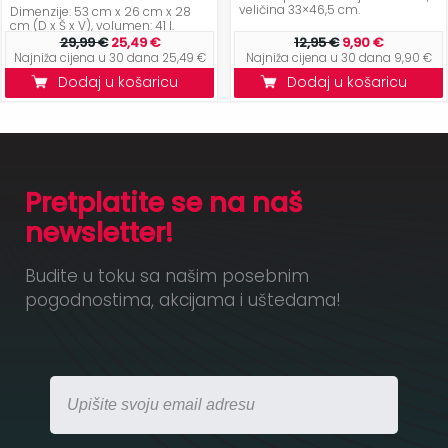
veličina 33×46,5 cm.
Dimenzije: 53 cm x 26 cm x 28
cm (D x Š x V), volumen: 41 l.
29,99 €
25,49 €
12,95 €
9,90 €
Najniža cijena u 30 dana 25,49 €
Najniža cijena u 30 dana 9,90 €
Dodaj u košaricu
Dodaj u košaricu
Pretplatite se na naš
newsletter!
Budite u toku sa našim posebnim
pogodnostima, akcijama i uštedama!