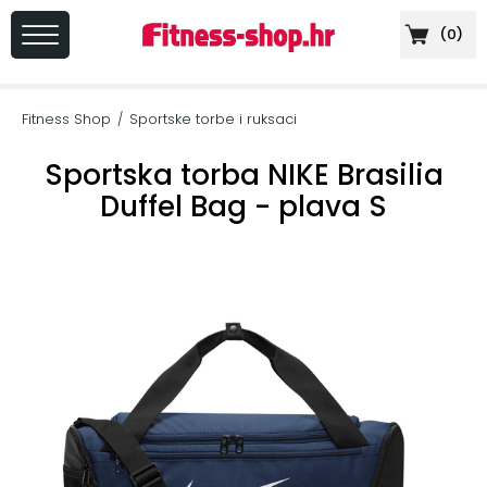
(
0
)
PRIJAVA
/
Fitness Shop
Sportske torbe i ruksaci
/
REGISTRACIJA
Sportska torba NIKE Brasilia
Duffel Bag - plava S
+
Sportska
prehrana
+
Cardio
oprema
+
Sprave
za
vježbanje