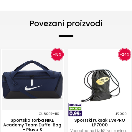
Povezani proizvodi
-15%
-24%
CU8097-410
LP7000
Sportska torba NIKE
Sportski ruksak LivePRO
Academy Team Duffel Bag
LP7000
- Plava S
Vodootporna i izdržljiva tkanina,