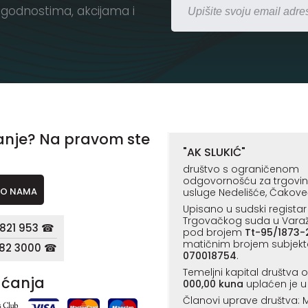
godnostima, akcijama i
anje? Na pravom ste
"AK SLUKIĆ"
društvo s ograničenom
odgovornošću za trgovinu,
O NAMA
usluge Nedelišće, Čakove
Upisano u sudski registar
Trgovačkog suda u Vara
821 953 ☎
pod brojem
Tt-95/1873-
matičnim brojem subjekt
182 3000 ☎
070018754
.
Temeljni kapital društva 
aćanja
000,00 kuna
uplaćen je u 
Članovi uprave društva: M