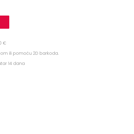
0 €
icom ili pomoću 2D barkoda.
tar 14 dana