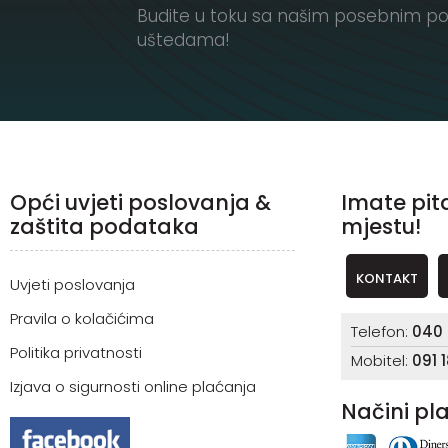
Budite u toku sa našim posebnim po
uštedama!
Opći uvjeti poslovanja &
Imate pit
zaštita podataka
mjestu!
KONTAKT
Uvjeti poslovanja
Pravila o kolačićima
Telefon:
040 
Politika privatnosti
Mobitel:
091 
Izjava o sigurnosti online plaćanja
Načini pl