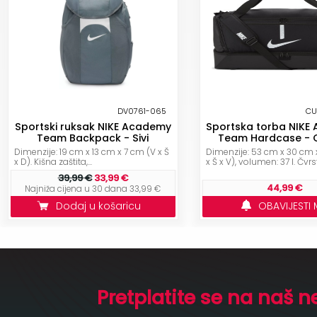
DV0761-065
CU
Sportski ruksak NIKE Academy
Sportska torba NIKE
Team Backpack - Sivi
Team Hardcase - 
Dimenzije: 19 cm x 13 cm x 7 cm (V x Š
Dimenzije: 53 cm x 30 cm 
x D). Kišna zaštita,...
x Š x V), volumen: 37 l. Čvrst
39,99 €
33,99 €
44,99 €
Najniža cijena u 30 dana 33,99 €
Dodaj u košaricu
OBAVIJESTI 
Pretplatite se na naš n