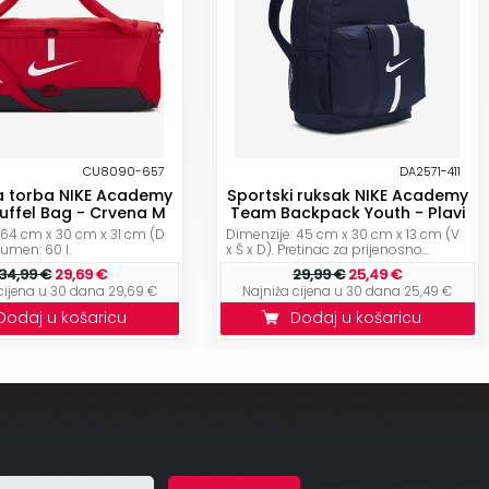
CU8090-657
DA2571-411
a torba NIKE Academy
Sportski ruksak NIKE Academy
ffel Bag - Crvena M
Team Backpack Youth - Plavi
 64 cm x 30 cm x 31 cm (D
Dimenzije: 45 cm x 30 cm x 13 cm (V
olumen: 60 l.
x Š x D). Pretinac za prijenosno...
34,99 €
29,69 €
29,99 €
25,49 €
cijena u 30 dana 29,69 €
Najniža cijena u 30 dana 25,49 €
Dodaj u košaricu
Dodaj u košaricu