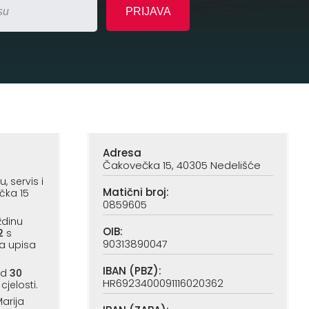
Adresa
Čakovečka 15, 40305 Nedelišće
 servis i
Matični broj:
čka 15
0859605
ždinu
OIB:
2
s
90313890047
a upisa
IBAN (PBZ):
od
30
HR6923400091116020362
cjelosti.
arija