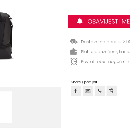
OBAVIJESTI ME
Dostava na adresu: 3,9
Platite pouzećem, kart
Povrat robe moguć unu
Share / podijeli