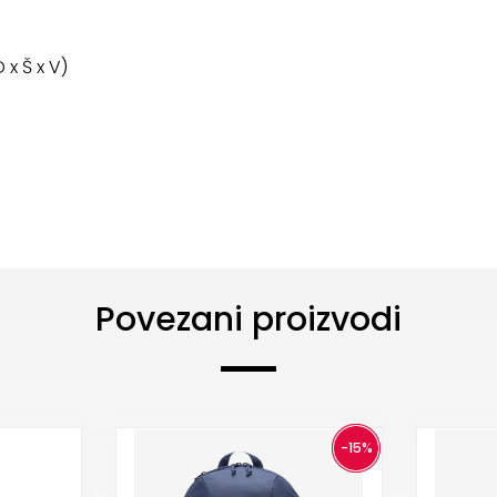
 x Š x V)
Povezani proizvodi
-15%