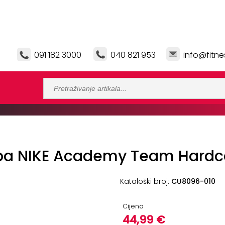
091 182 3000
040 821 953
info@fitne
rba NIKE Academy Team Hardc
Kataloški broj:
CU8096-010
Cijena
44,99 €