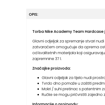
OPIS:
Torba Nike Academy Team Hardcase
Glavni odjeljak za spremanje stvari nud
zatvaračem omogućuje da oprema ostane
od kvalitetnih materijala koji osigurava
zapremnine 37 l.
Značajke proizvoda:
Glavni odjeljak za tijelo nudi prost
Tvrdo dno pomaže u zaštiti predm
Mokri / suhi pretinac s patentnim 
Ručke se mogu pričvrstiti zajedno 
Informacije o proizvodu: