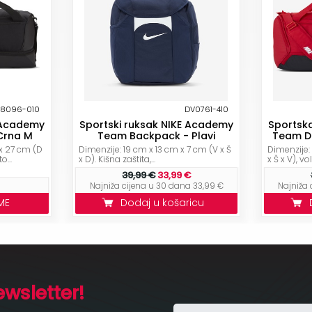
8096-010
DV0761-410
 Academy
Sportski ruksak NIKE Academy
Sportsk
Crna M
Team Backpack - Plavi
Team Du
x 27 cm (D
Dimenzije: 19 cm x 13 cm x 7 cm (V x Š
Dimenzije:
o...
x D). Kišna zaštita,...
x Š x V), v
39,99 €
33,99 €
Najniža cijena u 30 dana 33,99 €
Najniža 
ME
Dodaj u košaricu
ewsletter!