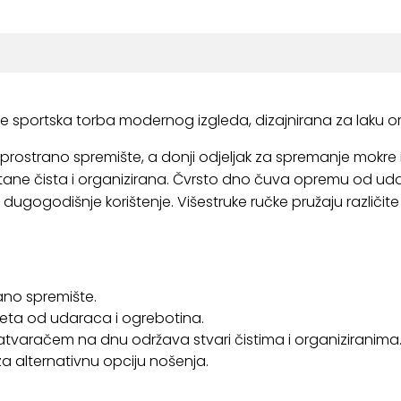
je sportska torba modernog izgleda, dizajnirana za laku or
i prostrano spremište, a donji odjeljak za spremanje mokre
 čista i organizirana. Čvrsto dno čuva opremu od udar
ju dugogodišnje korištenje. Višestruke ručke pružaju različ
rano spremište.
eta od udaraca i ogrebotina.
zatvaračem na dnu održava stvari čistima i organiziranima
za alternativnu opciju nošenja.